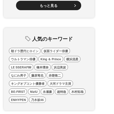
もっと見る
人気のキーワード
朝ドラ歴代ヒロイン
仮面ライダー俳優
ウルトラマン俳優
King ＆ Prince
横浜流星
LE SSERAFIM
橋本環奈
浜辺美波
なにわ男子
藤原竜也
赤楚衛二
キングオブコント優勝者
大河ドラマ主演
BE:FIRST
NiziU
永瀬廉
超特急
木村拓哉
ENHYPEN
乃木坂46