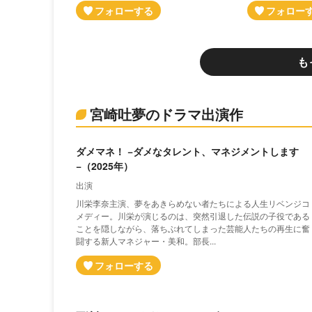
も
宮崎吐夢のドラマ出演作
ダメマネ！ −ダメなタレント、マネジメントします
−（2025年）
出演
川栄李奈主演、夢をあきらめない者たちによる人生リベンジコ
メディー。川栄が演じるのは、突然引退した伝説の子役である
ことを隠しながら、落ちぶれてしまった芸能人たちの再生に奮
闘する新人マネジャー・美和。部長...