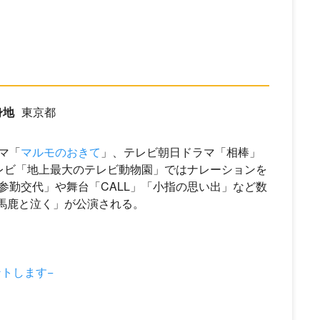
身地
東京都
マ「
マルモのおきて
」、テレビ朝日ドラマ「相棒」
レビ「地上最大のテレビ動物園」ではナレーションを
参勤交代」や舞台「CALL」「小指の思い出」など数
処馬鹿と泣く」が公演される。
ントします−