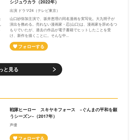
シジュウカラ（2022年）
出演 ドラマ24（テレビ東京）
ょ
山口紗弥加主演で、坂井恵理の同名漫画を実写化。大九明子が
し
演出を務める。売れない漫画家・忍(山口)は、漫画家を辞めるつ
い
もりでいたが、過去の作品が電子書籍でヒットしたことを受
け、新作を描くことに。そんな中...
っと見る
戦隊ヒーロー スキヤキフォース −ぐんまの平和を願
うシーズン−（2017年）
声優