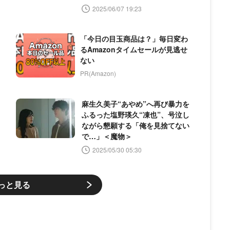
2025/06/07 19:23
「今日の目玉商品は？」毎日変わ
るAmazonタイムセールが見逃せ
ない
PR(Amazon)
麻生久美子“あやめ”へ再び暴力を
ふるった塩野瑛久“凍也”、号泣し
ながら懇願する「俺を見捨てない
で…」＜魔物＞
2025/05/30 05:30
っと見る