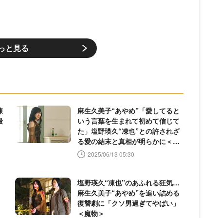
っと見る
凍
麻生久美子“あやめ”「愛してると
最
いう言葉を生まれて初めて信じて
た」塩野瑛久“凍也”との許されざ
る愛の結末と真相が明らかに＜魔
物 最終回＞
2025/06/13 05:30
塩野瑛久“凍也”のあふれる狂気…
麻生久美子“あやめ”を追い詰める
復讐劇に「クソ男過ぎてやばい」
＜魔物＞