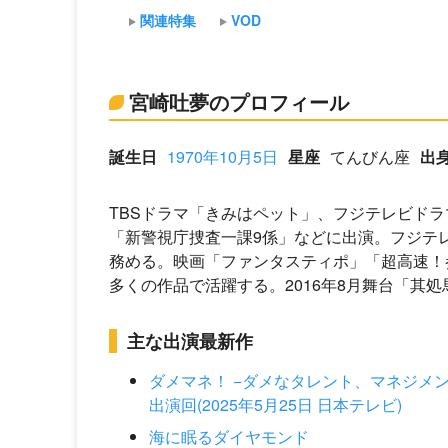
関連特集
VOD
宮崎吐夢のプロフィール
誕生日
1970年10月5日
星座
てんびん座
出
TBSドラマ「きみはペット」、フジテレビドラ
「新警視庁捜査一課9係」などに出演。フジテ
務める。映画「ファンタスティポ」「超高速！
多くの作品で活躍する。2016年8月舞台「其
主な出演最新作
ダメマネ！ −ダメなタレント、マネジメ
出演回(2025年5月25日 日本テレビ)
海に眠るダイヤモンド