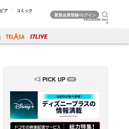
ビア
コミック
KADOKAWA Grou
p
PICK UP