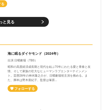
っと見る
海に眠るダイヤモンド（2024年）
出演 日曜劇場（TBS）
昭和の高度経済成長期と現代を結ぶ70年にわたる愛と青春と友
情、そして家族の壮大なヒューマンラブエンターテインメン
ト。芸歴28年の神木隆之介が、日曜劇場初主演を務める。ま
た、脚本は野木亜紀子、監督は塚原...