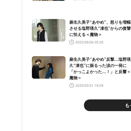
麻生久美子“あやめ”、怒りを増幅
させる塩野瑛久“凍也”からの復讐
に怯える＜魔物＞
2025/06/06 05:30
麻生久美子“あやめ”反撃…塩野瑛
久“凍也”に振るった涙の一発に
「かっこよかった…！」と反響＜
魔物＞
2025/05/31 18:09
も