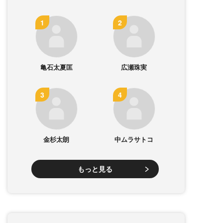
亀石太夏匡
広瀬珠実
金杉太朗
中ムラサトコ
もっと見る