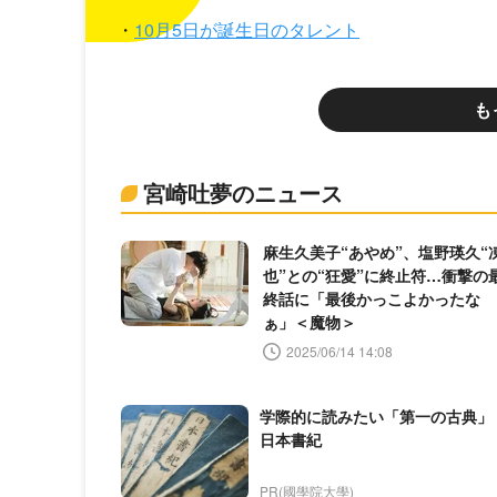
10月5日が誕生日のタレント
も
宮崎吐夢のニュース
麻生久美子“あやめ”、塩野瑛久“
也”との“狂愛”に終止符…衝撃の
終話に「最後かっこよかったな
ぁ」＜魔物＞
2025/06/14 14:08
学際的に読みたい「第一の古典」
日本書紀
PR(國學院大學)