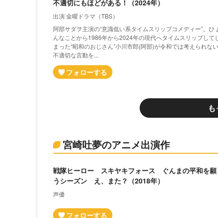
不適切にもほどがある！（2024年）
出演 金曜ドラマ（TBS）
阿部サダヲ主演の“意識低い系タイムスリップコメディー”。ひ
んなことから1986年から2024年の現代へタイムスリップして
まった“昭和のおじさん”小川市郎(阿部)が令和では考えられな
不適切な言動を...
も
宮崎吐夢のアニメ出演作
戦隊ヒーロー スキヤキフォース ぐんまの平和を願
うシーズン え、また？（2018年）
声優