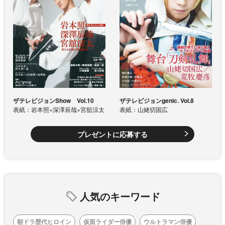
ザテレビジョンShow Vol.10
ザテレビジョンgenic. Vol.8
表紙：岩本照×深澤辰哉×宮舘涼太
表紙：山姥切国広
プレゼントに応募する
人気のキーワード
朝ドラ歴代ヒロイン
仮面ライダー俳優
ウルトラマン俳優