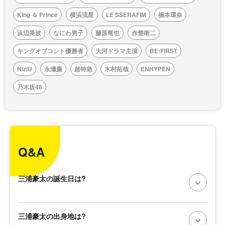
King ＆ Prince
横浜流星
LE SSERAFIM
橋本環奈
浜辺美波
なにわ男子
藤原竜也
赤楚衛二
キングオブコント優勝者
大河ドラマ主演
BE:FIRST
NiziU
永瀬廉
超特急
木村拓哉
ENHYPEN
乃木坂46
Q&A
三浦豪太の誕生日は?
三浦豪太の出身地は?