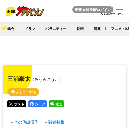
KADOKAWA Grou
KADOKAWA Grou
p
p
総合
ドラマ
バラエティー
映画
音楽
アニメ・2.
三浦豪太
（みうらごうた）
ポスト
シェア
送る
その他出演作
関連特集