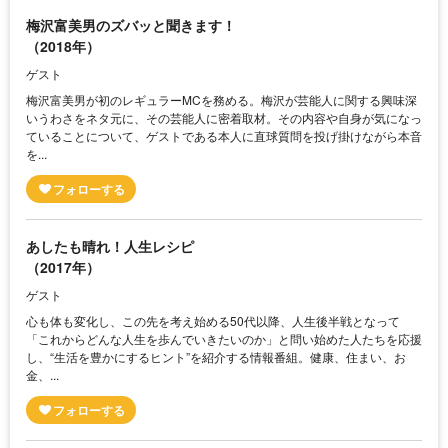
梅沢富美男のズバッと聞きます！
（2018年）
ゲスト
梅沢富美男が初のレギュラーMCを務める。梅沢が芸能人に関する興味深
いうわさをネタ元に、その芸能人に密着取材。その内容や自身が気になっ
ていることについて、ゲストである本人に直球質問を投げ掛けながら本音
を...
あしたも晴れ！人生レシピ
（2017年）
ゲスト
心も体も変化し、この先を考え始める50代以降、人生後半戦となって
「これからどんな人生を歩んでいきたいのか」と問い始めた人たちを応援
し、“生活を豊かにするヒント”を紹介する情報番組。健康、住まい、お
金、...