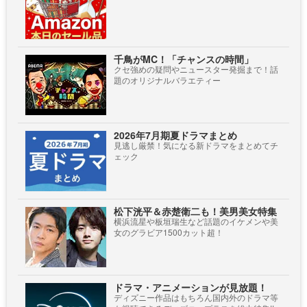
千鳥がMC！「チャンスの時間」
クセ強めの疑問やニュースター発掘まで！話
題のオリジナルバラエティー
2026年7月期夏ドラマまとめ
見逃し厳禁！気になる新ドラマをまとめてチ
ェック
松下洸平＆赤楚衛二も！美男美女特集
横浜流星や板垣瑞生など話題のイケメンや美
女のグラビア1500カット超！
ドラマ・アニメーションが見放題！
ディズニー作品はもちろん国内外のドラマ等