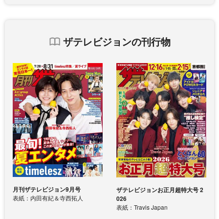
ザテレビジョンの刊行物
月刊ザテレビジョン9月号
ザテレビジョンお正月超特大号 2
表紙：内田有紀＆寺西拓人
026
表紙：Travis Japan