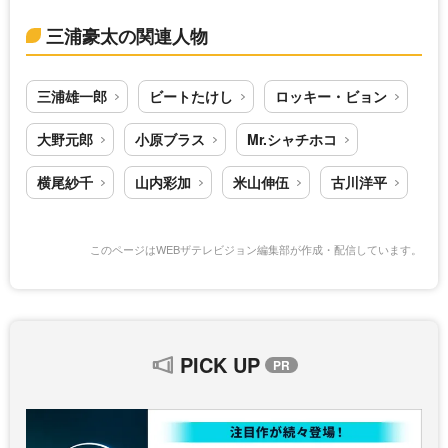
三浦豪太の関連人物
三浦雄一郎
ビートたけし
ロッキー・ビョン
大野元郎
小原ブラス
Mr.シャチホコ
横尾紗千
山内彩加
米山伸伍
古川洋平
このページはWEBザテレビジョン編集部が作成・配信しています。
PICK UP