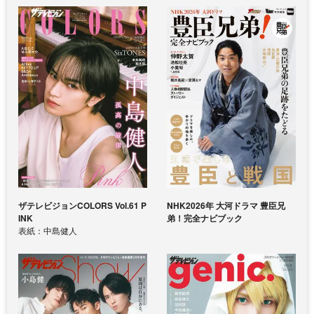
ザテレビジョンCOLORS Vol.61 P
NHK2026年 大河ドラマ 豊臣兄
INK
弟！完全ナビブック
表紙：中島健人