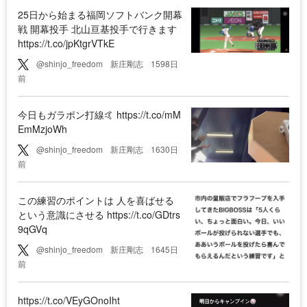
25日から始まる福岡ソフトバンク開幕
戦 開幕投手 北山亘基投手で行きます
https://t.co/jpKtgrVTkE
@shinjo_freedom
新庄剛志
1598日
前
今日もガラポン打線🤙 https://t.co/mM
EmMzjoWh
@shinjo_freedom
新庄剛志
1630日
前
この練習のポイントは 人を喜ばせる
という意識にさせる https://t.co/GDtrs
9qGVq
@shinjo_freedom
新庄剛志
1645日
前
https://t.co/VEyGOnoIht