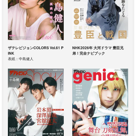
ザテレビジョンCOLORS Vol.61 P
NHK2026年 大河ドラマ 豊臣兄
INK
弟！完全ナビブック
表紙：中島健人