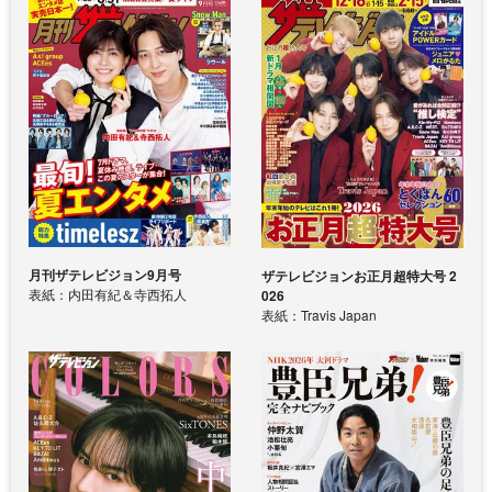
月刊ザテレビジョン9月号
ザテレビジョンお正月超特大号 2
表紙：内田有紀＆寺西拓人
026
表紙：Travis Japan