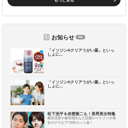
お知らせ
「イソジン®クリアうがい薬」といっ
しょに...
「イソジン®クリアうがい薬」といっ
しょに...
松下洸平＆赤楚衛二も！美男美女特集
横浜流星や板垣瑞生など話題のイケメンや美
女のグラビア1500カット超！