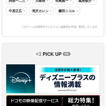
阿部一二三
川島明
羽鳥慎一
風間俊介
中居正広
滝沢カレン
藤田ニコル
このページはWEBザテレビジョン編集部が作成・配信しています。
PICK UP