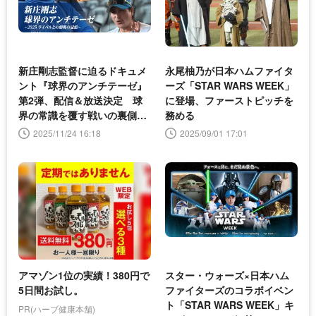
新庄剛志監督に迫るドキュメ
永尾柚乃が日本ハムファイタ
ント『球界のアンチテーゼ』
ーズ「STAR WARS WEEK」
第2弾、配信＆放送決定 球
に登場、ファーストピッチを
界の常識を覆す戦いの裏側に
務める
密着
2025/11/24 16:18
2025/09/01 17:01
アマゾン1位の実績！380円で
スター・ウォーズ×日本ハム
5日間お試し。
ファイターズのコラボイベン
ト「STAR WARS WEEK」キ
PR(ハーブ健康本舗)