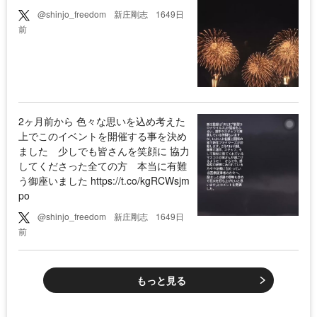
@shinjo_freedom
新庄剛志
1649日
前
2ヶ月前から 色々な思いを込め考えた
上でこのイベントを開催する事を決め
ました 少しでも皆さんを笑顔に 協力
してくださった全ての方 本当に有難
う御座いました https://t.co/kgRCWsjm
po
@shinjo_freedom
新庄剛志
1649日
前
もっと見る