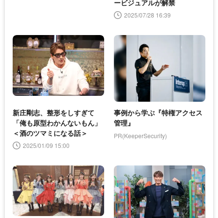
ービジュアルが解禁
2025/07/28 16:39
新庄剛志、整形をしすぎて
事例から学ぶ『特権アクセス
「俺も原型わかんないもん」
管理』
＜酒のツマミになる話＞
PR(KeeperSecurity)
2025/01/09 15:00