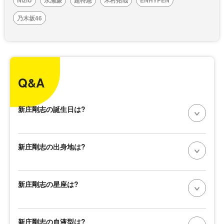
NiziU
永瀬廉
超特急
木村拓哉
ENHYPEN
乃木坂46
Q&A
新庄剛志の誕生日は?
新庄剛志の出身地は?
新庄剛志の星座は?
新庄剛志の血液型は?