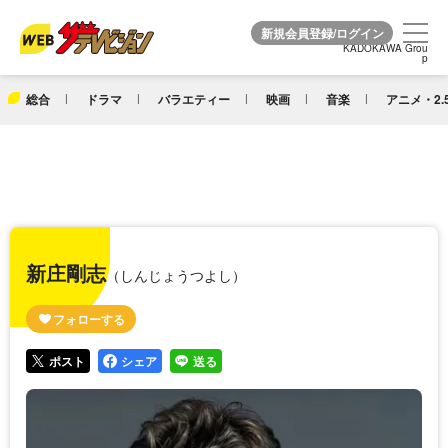
KADOKAWA Grou
KADOKAWA Grou
p
p
総合
ドラマ
バラエティー
映画
音楽
アニメ・2.
新庄剛志
（しんじょうつよし）
ポスト
シェア
送る