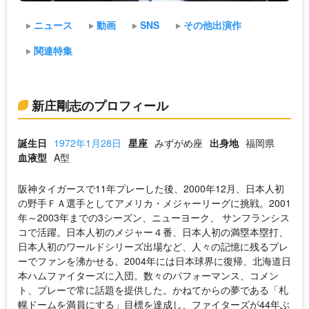
ニュース
動画
SNS
その他出演作
関連特集
新庄剛志のプロフィール
誕生日
1972年1月28日
星座
みずがめ座
出身地
福岡県
血液型
A型
阪神タイガースで11年プレーした後、2000年12月、日本人初
の野手ＦＡ選手としてアメリカ・メジャーリーグに挑戦。2001
年～2003年までの3シーズン、ニューヨーク、 サンフランシス
コで活躍。日本人初のメジャー４番、日本人初の満塁本塁打、
日本人初のワールドシリーズ出場など、人々の記憶に残るプレ
ーでファンを沸かせる。2004年には日本球界に復帰、北海道日
本ハムファイターズに入団。数々のパフォーマンス、コメン
ト、プレーで常に話題を提供した。かねてからの夢である「札
幌ドームを満員にする」目標を達成し、ファイターズが44年ぶ