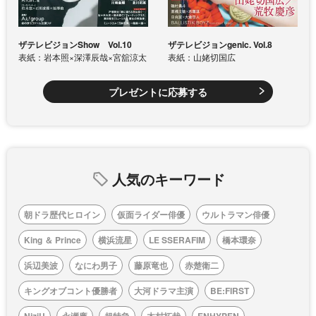
ザテレビジョンShow Vol.10
ザテレビジョンgenic. Vol.8
表紙：岩本照×深澤辰哉×宮舘涼太
表紙：山姥切国広
プレゼントに応募する
人気のキーワード
朝ドラ歴代ヒロイン
仮面ライダー俳優
ウルトラマン俳優
King ＆ Prince
横浜流星
LE SSERAFIM
橋本環奈
浜辺美波
なにわ男子
藤原竜也
赤楚衛二
キングオブコント優勝者
大河ドラマ主演
BE:FIRST