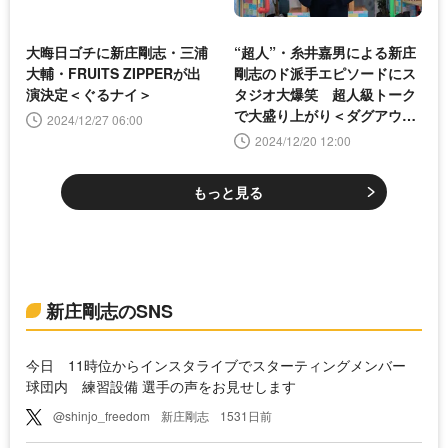
大晦日ゴチに新庄剛志・三浦
“超人”・糸井嘉男による新庄
大輔・FRUITS ZIPPERが出
剛志のド派手エピソードにス
演決定＜ぐるナイ＞
タジオ大爆笑 超人級トーク
で大盛り上がり＜ダグアウ
2024/12/27 06:00
ト!!!＞
2024/12/20 12:00
もっと見る
新庄剛志のSNS
今日 11時位からインスタライブでスターティングメンバー
球団内 練習設備 選手の声をお見せします
@shinjo_freedom
新庄剛志
1531日前