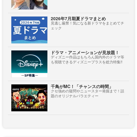
2026年7月期夏ドラマまとめ
見逃し厳禁！気になる新ドラマをまとめてチ
ェック
ドラマ・アニメーションが見放題！
ディズニー作品はもちろん国内外のドラマ等
も視聴できるディズニープラスを総力特集!!
千鳥がMC！「チャンスの時間」
クセ強めの疑問やニュースター発掘まで！話
題のオリジナルバラエティー