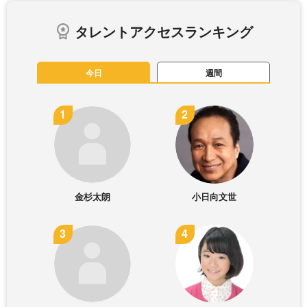
タレントアクセスランキング
今日
週間
金杉太朗
小日向文世