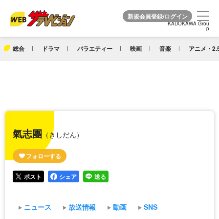
KADOKAWA Grou
KADOKAWA Grou
p
p
総合
ドラマ
バラエティー
映画
音楽
アニメ・2.
氣志團
（きしだん）
ポスト
シェア
送る
ニュース
放送情報
動画
SNS