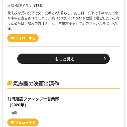
出演 金曜ドラマ（TBS）
元高校球児の公平は父・公助と2人暮らし。ある日、公平は末期がんで余
命半年と宣告されてしまう。残り少ない日々を好き放題に過ごしたいと考
えた公平は、地元の野球チーム「木更津キャッツ」のフトシたちと5人で
怪...
もっと見る
氣志團の映画出演作
前田建設ファンタジー営業部
（2020年）
主題歌