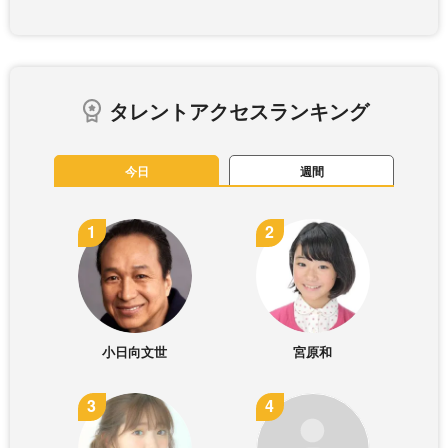
タレントアクセスランキング
今日
週間
小日向文世
宮原和