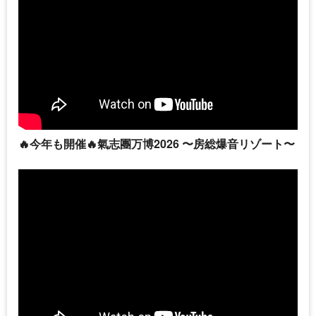
🔥今年も開催🔥氣志團万博2026 〜房総爆音リゾート〜