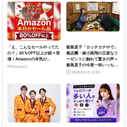
「え、こんなセールやってた
飯島直子「カッチカチやで」
の？」80％OFF以上が続々登
氣志團・綾小路翔の立派なリ
場！Amazonの本気が...
ーゼントに触れて驚きの声＜
飯島直子の今夜一杯いっちゃ
PR(Amazon)
う？＞
2026/05/15 12:00