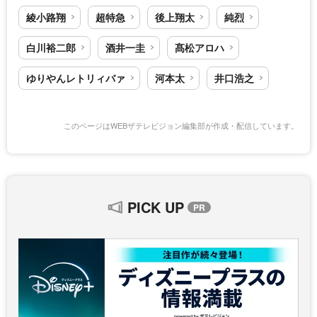
綾小路翔
超特急
後上翔太
純烈
白川裕二郎
酒井一圭
髙松アロハ
ゆりやんレトリィバァ
河本太
井口浩之
このページはWEBザテレビジョン編集部が作成・配信しています。
PICK UP