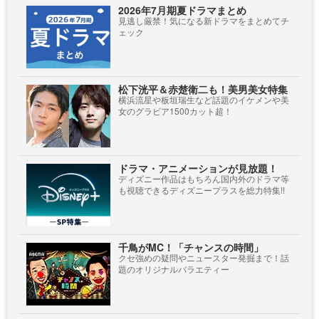
2026年7月期夏ドラマまとめ
見逃し厳禁！気になる新ドラマをまとめてチ
ェック
松下洸平＆赤楚衛二も！美男美女特集
横浜流星や板垣瑞生など話題のイケメンや美
女のグラビア1500カット超！
ドラマ・アニメーションが見放題！
ディズニー作品はもちろん国内外のドラマ等
も視聴できるディズニープラスを総力特集!!
千鳥がMC！「チャンスの時間」
クセ強めの疑問やニュースター発掘まで！話
題のオリジナルバラエティー