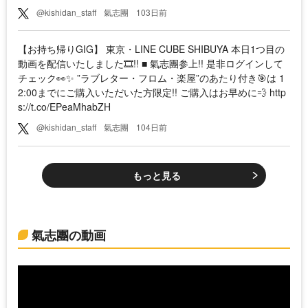
@kishidan_staff
氣志團
103日前
【お持ち帰りGIG】 東京・LINE CUBE SHIBUYA 本日1つ目の
動画を配信いたしました🎞!! ■ 氣志團参上!! 是非ログインして
チェック👀✨ ”ラブレター・フロム・楽屋”のあたり付き🎯は 1
2:00までにご購入いただいた方限定!! ご購入はお早めに💨 http
s://t.co/EPeaMhabZH
@kishidan_staff
氣志團
104日前
もっと見る
氣志團の動画