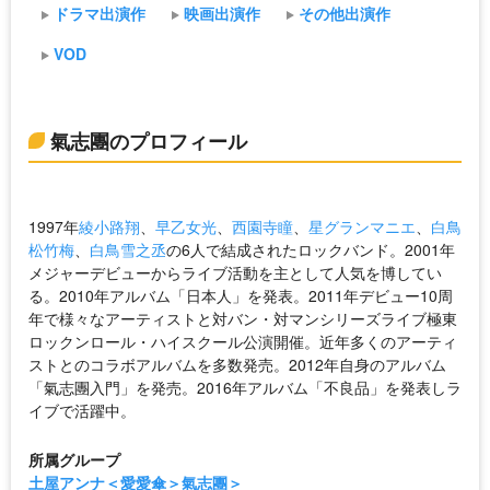
ドラマ出演作
映画出演作
その他出演作
VOD
氣志團のプロフィール
1997年
綾小路翔
、
早乙女光
、
西園寺瞳
、
星グランマニエ
、
白鳥
松竹梅
、
白鳥雪之丞
の6人で結成されたロックバンド。2001年
メジャーデビューからライブ活動を主として人気を博してい
る。2010年アルバム「日本人」を発表。2011年デビュー10周
年で様々なアーティストと対バン・対マンシリーズライブ極東
ロックンロール・ハイスクール公演開催。近年多くのアーティ
ストとのコラボアルバムを多数発売。2012年自身のアルバム
「氣志團入門」を発売。2016年アルバム「不良品」を発表しラ
イブで活躍中。
所属グループ
土屋アンナ＜愛愛傘＞氣志團