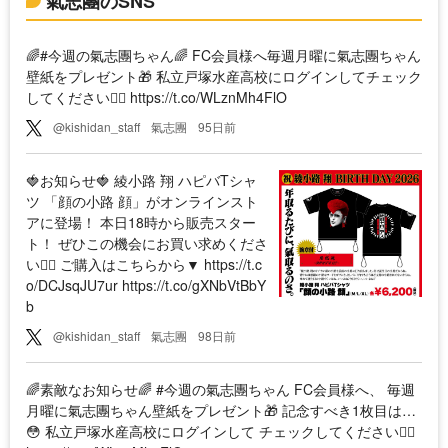
氣志團のSNS
🌈#今週の氣志團ちゃん🌈 FC会員様へ毎週月曜に氣志團ちゃん
壁紙をプレゼント🎁 私立戸塚水産高校にログインしてチェック
してください💁‍♀️ https://t.co/WLznMh4FlO
@kishidan_staff
氣志團
95日前
🍓お知らせ🍓 綾小路 翔 ハピバTシャ
ツ 「顔の小路 顔」がオンラインスト
アに登場！ 本日18時から販売スター
ト！ ぜひこの機会にお買い求めくださ
い💁‍♀️ ご購入はこちらから▼ https://t.c
o/DCJsqJU7ur https://t.co/gXNbVtBbY
b
@kishidan_staff
氣志團
98日前
🌈素敵なお知らせ🌈 #今週の氣志團ちゃん FC会員様へ、 毎週
月曜に氣志團ちゃん壁紙をプレゼント🎁 記念すべき1枚目は…
😳 私立戸塚水産高校にログインして チェックしてください💁‍♀️