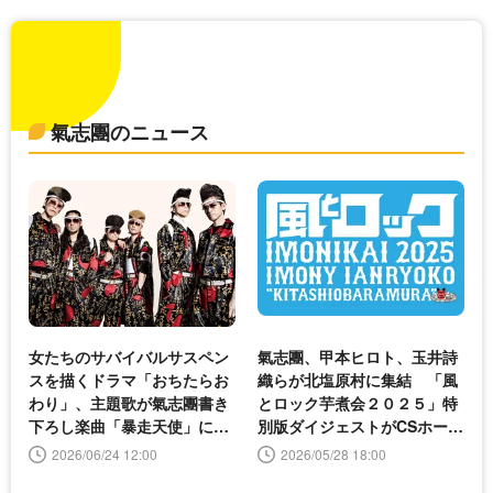
氣志團のニュース
女たちのサバイバルサスペン
氣志團、甲本ヒロト、玉井詩
スを描くドラマ「おちたらお
織らが北塩原村に集結 「風
わり」、主題歌が氣志團書き
とロック芋煮会２０２５」特
下ろし楽曲「暴走天使」に決
別版ダイジェストがCSホーム
定
ドラマチャンネルで放送
2026/06/24 12:00
2026/05/28 18:00