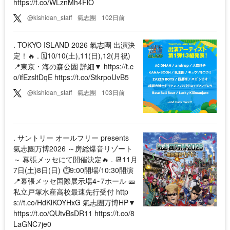
https://t.co/WLznMh4FlO
@kishidan_staff
氣志團
102日前
. TOKYO ISLAND 2026 氣志團 出演決
定！🔥 . 🗓️10/10(土),11(日),12(月祝)
📍東京・海の森公園 詳細▼ https://t.c
o/ifEzsltDqE https://t.co/StkrpoUvB5
@kishidan_staff
氣志團
103日前
. サントリー オールフリー presents
氣志團万博2026 ～房総爆音リゾート
～ 幕張メッセにて開催決定🔥 . 📆11月
7日(土)8日(日) ⏱9:00開場/10:30開演
📍幕張メッセ国際展示場4~7ホール 🎫
私立戸塚水産高校最速先行受付 http
s://t.co/HdKlKOYHxG 氣志團万博HP▼
https://t.co/QUtvBsDR11 https://t.co/8
LaGNC7je0