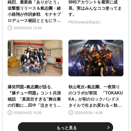
純烈、最新曲「ありがとう」
SNSアカウントを着実に成
追撃盤リリース＆氣志團・綾
長。実はみんなココ使ってま
小路翔が作詞参戦 モナキプ
す。
ロデュース秘話とともにライ
PR(Dreaw合同会社)
ブにて発表
2026/04/24 12:00
爆笑問題×氣志團が語る、
秋山竜次×氣志團、一夜限り
『爆チュー問題』コント共演
のコラボが実現 「TOKAKU
秘話 “真面目すぎる”舞台裏
KA」が初のロックバンドス
の行動に…田中「泣きそうに
タイルで生まれ変わる＜秋山
なっちゃって」
歌謡祭2026＞
2026/04/02 16:30
2026/03/26 14:08
もっと見る