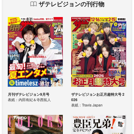
ザテレビジョンの刊行物
月刊ザテレビジョン9月号
ザテレビジョンお正月超特大号 2
表紙：内田有紀＆寺西拓人
026
表紙：Travis Japan