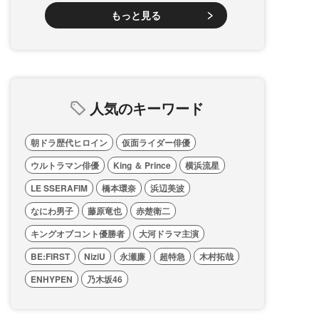
もっと見る
人気のキーワード
朝ドラ歴代ヒロイン
仮面ライダー俳優
ウルトラマン俳優
King ＆ Prince
横浜流星
LE SSERAFIM
橋本環奈
浜辺美波
なにわ男子
藤原竜也
赤楚衛二
キングオブコント優勝者
大河ドラマ主演
BE:FIRST
NiziU
永瀬廉
超特急
木村拓哉
ENHYPEN
乃木坂46