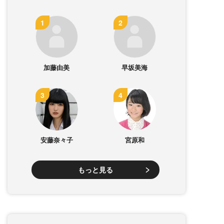
加藤由美
早坂美海
安藤奈々子
宮原和
もっと見る