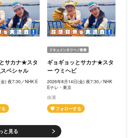
ドキュメンタリー／教養
とサカナ★スタ
ギョギョッとサカナ★スタ
魚スペシャル
ー ウミヘビ
金) 夜7:30／NHK E
2026年8月14日(金) 夜7:30／NHK
Eテレ・東京
出演
っと見る