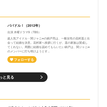
パパドル！（2012年）
出演 木曜ドラマ9（TBS）
超人気アイドル・関ジャニ∞の錦戸亮は、一般女性の花村遥と出
会って結婚を決意。花村家へ挨拶に行くが、遥の家族は賛成し
てくれない。周囲に結婚を認めてもらいたい錦戸は、関ジャニ∞
のメンバーに打ち明けようとす...
っと見る