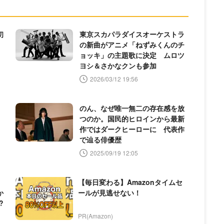
初
東京スカパラダイスオーケストラ
の新曲がアニメ「ねずみくんのチ
ョッキ」の主題歌に決定 ムロツ
ヨシ＆さかなクンも参加
2026/03/12 19:56
のん、なぜ唯一無二の存在感を放
つのか。国民的ヒロインから最新
作ではダークヒーローに 代表作
で辿る俳優歴
2025/09/19 12:05
【毎日変わる】Amazonタイムセ
か
ールが見逃せない！
?
PR(Amazon)