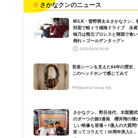
さかなクンのニュース
M!LK・曽野舜太＆さかなクン、
対面で軽トラ湘南ドライブ 永尾
柚乃は熊元プロレスと韓国で食い
倒れ＜ゴールデンタッグ＞
2026/08/06 06:00
音楽シーンを支えた64年の歴史、
このヘッドホンで感じてみて
PR(Marshall Group AB)
さかなクン、野呂佳代、木梨憲武
のダーツの旅3連発 櫻井翔の懐
しい映像も登場＜1億人の大質問!
笑ってコラえて！30周年突入2時