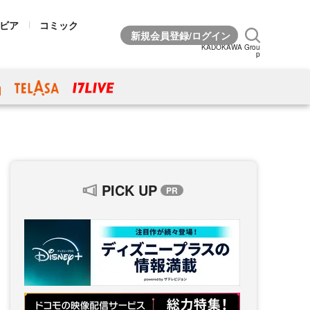
ビア
コミック
KADOKAWA Grou
p
PICK UP