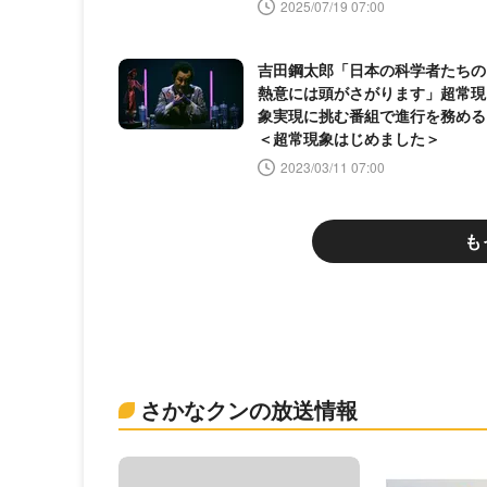
間スペシャル＞
2025/07/19 07:00
吉田鋼太郎「日本の科学者たちの
熱意には頭がさがります」超常現
象実現に挑む番組で進行を務める
＜超常現象はじめました＞
2023/03/11 07:00
も
さかなクンの放送情報