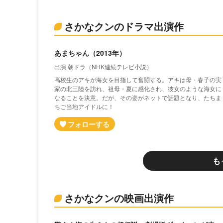
さかなクンのドラマ出演作
あまちゃん（2013年）
出演 朝ドラ（NHK連続テレビ小説）
高校生のアキが海女を目指して奮闘する。アキは母・春子の実
家の北三陸を訪れ、祖母・夏に感化され、彼女のような海女に
なることを決意。だが、その姿がネットで話題となり、たちま
ちご当地アイドルに！
も
さかなクンの映画出演作