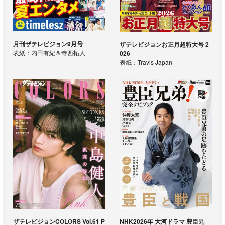
月刊ザテレビジョン9月号
ザテレビジョンお正月超特大号 2
表紙：内田有紀＆寺西拓人
026
表紙：Travis Japan
ザテレビジョンCOLORS Vol.61 P
NHK2026年 大河ドラマ 豊臣兄