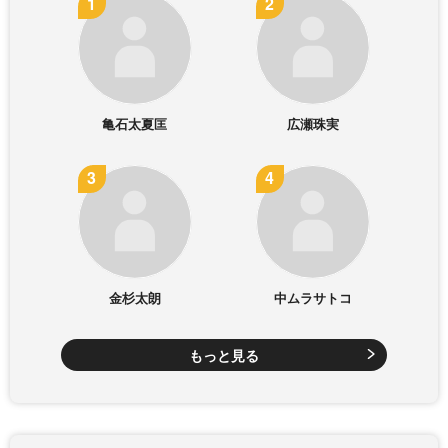
亀石太夏匡
広瀬珠実
金杉太朗
中ムラサトコ
もっと見る