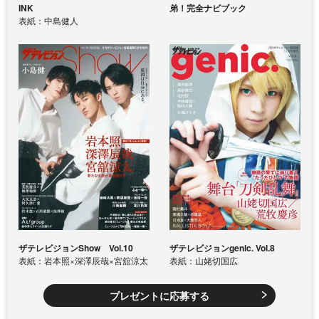
INK
弟！完全ナビブック
表紙：中島健人
ザテレビジョンShow Vol.10
ザテレビジョンgenic. Vol.8
表紙：岩本照×深澤辰哉×宮舘涼太
表紙：山姥切国広
プレゼントに応募する