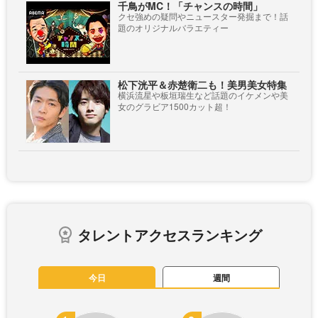
千鳥がMC！「チャンスの時間」
クセ強めの疑問やニュースター発掘まで！話
題のオリジナルバラエティー
松下洸平＆赤楚衛二も！美男美女特集
横浜流星や板垣瑞生など話題のイケメンや美
女のグラビア1500カット超！
タレントアクセスランキング
今日
週間