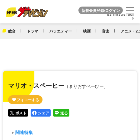
KADOKAWA Grou
KADOKAWA Grou
p
p
総合
ドラマ
バラエティー
映画
音楽
アニメ・2.
マリオ・スペーヒー
（まりおすぺーひー）
ポスト
シェア
送る
関連特集