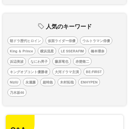
人気のキーワード
朝ドラ歴代ヒロイン
仮面ライダー俳優
ウルトラマン俳優
King ＆ Prince
横浜流星
LE SSERAFIM
橋本環奈
浜辺美波
なにわ男子
藤原竜也
赤楚衛二
キングオブコント優勝者
大河ドラマ主演
BE:FIRST
NiziU
永瀬廉
超特急
木村拓哉
ENHYPEN
乃木坂46