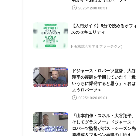
2025/12/08 08:31
【入門ガイド】5分で読めるオフ
スのセキュリティ
PR(株式会社アルファーテクノ)
ドジャース・ロバーツ監督、大谷
翔平の復調を予期していた？「近
いうちに爆発すると思う」＜おは
ようロバーツ＞
2025/10/26 09:01
「山本由伸・スネル・大谷翔平、
そしてグラスノー」ドジャース・
ロバーツ監督がポストシーズン先
発構成＆ブルペン再建の手応えを