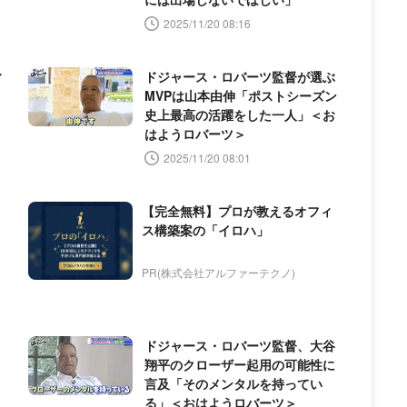
2025/11/20 08:16
ィ
ドジャース・ロバーツ監督が選ぶ
MVPは山本由伸「ポストシーズン
史上最高の活躍をした一人」＜お
はようロバーツ＞
2025/11/20 08:01
【完全無料】プロが教えるオフィ
ス構築案の「イロハ」
PR(株式会社アルファーテクノ)
ドジャース・ロバーツ監督、大谷
翔平のクローザー起用の可能性に
言及「そのメンタルを持ってい
る」＜おはようロバーツ＞