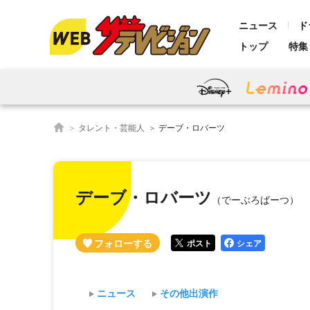
ニュース
ド
トップ
特集
タレント・芸能人
デーブ・ロバーツ
デーブ・ロバーツ
（でーぶろばーつ）
ポスト
シェア
ニュース
その他出演作