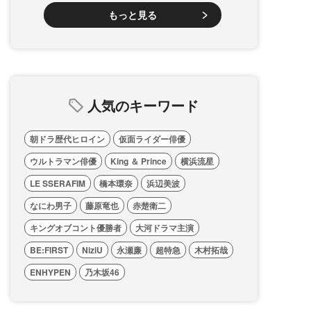
もっと見る
人気のキーワード
朝ドラ歴代ヒロイン
仮面ライダー俳優
ウルトラマン俳優
King ＆ Prince
横浜流星
LE SSERAFIM
橋本環奈
浜辺美波
なにわ男子
藤原竜也
赤楚衛二
キングオブコント優勝者
大河ドラマ主演
BE:FIRST
NiziU
永瀬廉
超特急
木村拓哉
ENHYPEN
乃木坂46