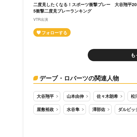
二度見したくなる！スポーツ衝撃プレー 大谷翔平20
5衝撃二度見プレーランキング
VTR出演
も
デーブ・ロバーツの関連人物
大谷翔平
山本由伸
佐々木朗希
松
屋敷裕政
水谷隼
澤部佑
ダルビッ