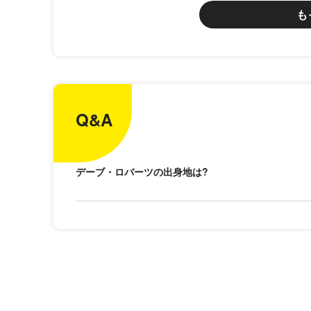
も
Q&A
デーブ・ロバーツの出身地は?