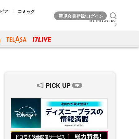
ビア
コミック
KADOKAWA Grou
p
PICK UP