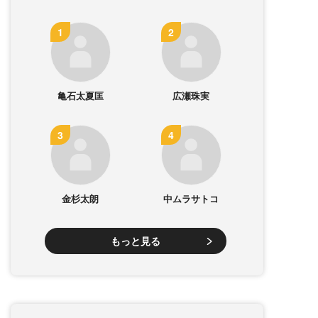
亀石太夏匡
広瀬珠実
金杉太朗
中ムラサトコ
もっと見る