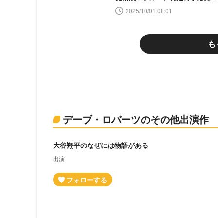
語る＜おはようロバーツ＞
2025/10/01 08:01
も
デーブ・ロバーツのその他出演作
大谷翔平のなぜには物語がある
出演