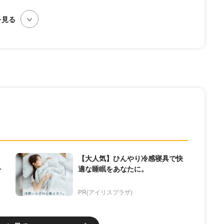
【大人気】ひんやり冷感寝具で快
を
適な睡眠をあなたに。
PR(アイリスプラザ)