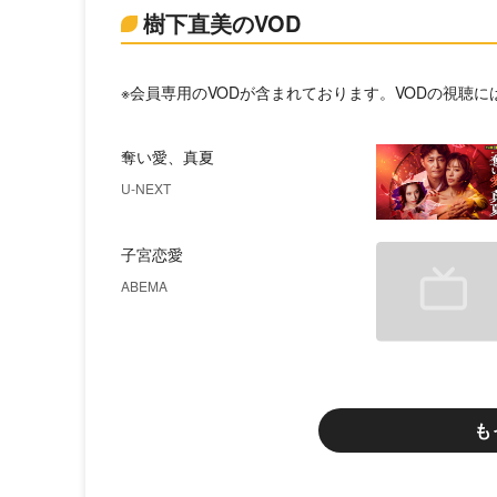
樹下直美のVOD
※会員専用のVODが含まれております。VODの視聴
奪い愛、真夏
U-NEXT
子宮恋愛
ABEMA
も