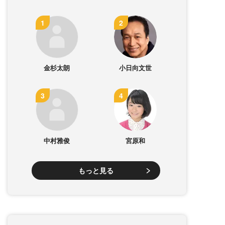
金杉太朗
小日向文世
中村雅俊
宮原和
もっと見る