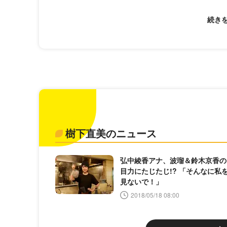
樹下直美のニュース
弘中綾香アナ、波瑠＆鈴木京香の
目力にたじたじ!? 「そんなに私
見ないで！」
2018/05/18 08:00