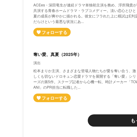
ACEes・深田竜生が連続ドラマ単独初主演を務め、浮所飛貴が
共演する青春ホームドラマ・ラブコメディー。淡い恋心とひと
夏の成長が爽やかに描かれる。彼女にフラれた上に模試はE判
だらけという最悪な状況にあ...
奪い愛、真夏（2025年）
演出
松本まりか主演、さまざまな登場人物たちが愛を奪い合う、激
しくも切ないドロキュン恋愛ドラマを展開する「奪い愛」シリ
ーズの第5作。スクープ記者から心機一転、時計メーカー「TO
ANI」のPR担当に転職した...
も