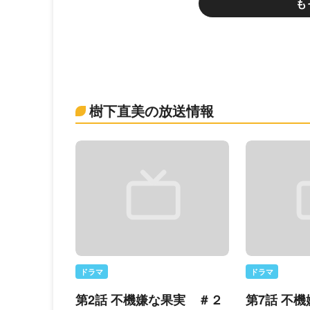
も
樹下直美の放送情報
ドラマ
ドラマ
第2話 不機嫌な果実 ＃２
第7話 不