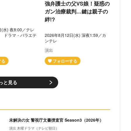
強弁護士の父VS娘！疑惑の
ガン治療裁判…鍵は親子の
絆!?
日(水) 夜8:00／テレ
1 ドラマ・バラエテ
2026年8月12日(水) 深夜1:59／カ
ンテレ
演出
っと見る
未解決の女 警視庁文書捜査官 Season3（2026年）
演出 木曜ドラマ（テレビ朝日）