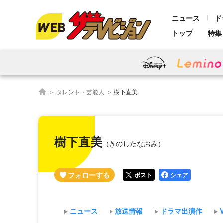
ニュース
ド
トップ
特集
タレント・芸能人
樹下直美
樹下直美
（きのしたなおみ）
ポスト
シェア
ニュース
放送情報
ドラマ出演作