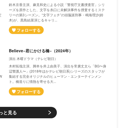
鈴木京香主演、麻見和史による小説「警視庁文書捜査官」シリ
ーズを原作とした、文字を糸口に未解決事件を捜査するミステ
定
リーの第3シーズン。“文字フェチ”の頭脳派刑事・鳴海理沙(鈴
木)が、黒島結菜演じるキャリ...
Believe−君にかける橋−（2024年）
演出 木曜ドラマ（テレビ朝日）
木村拓哉主演、脚本を井上由美子、演出を常廣丈太ら「BG〜身
辺警護人〜」(2018年ほかテレビ朝日系)シリーズのスタッフが
W
集結する完全オリジナルのヒューマン・エンターテインメン
ト。橋造りに情熱を寄せる大...
っと見る