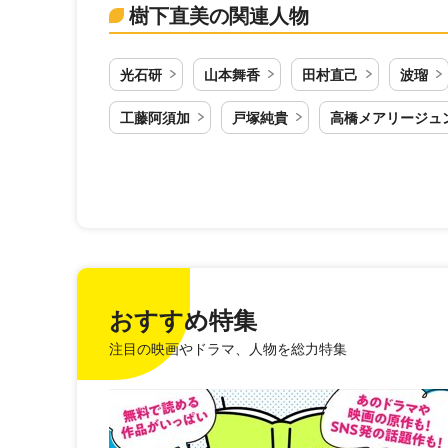
樹下直美の関連人物
光石研
山本舞香
田村直己
波瑠
工藤阿須加
戸塚純貴
高橋メアリージュ
おすすめ特集
注目の映画やドラマ、人物を総力特集