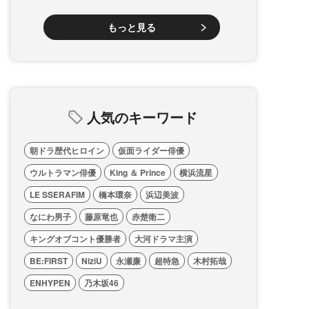
もっと見る
人気のキーワード
朝ドラ歴代ヒロイン
仮面ライダー俳優
ウルトラマン俳優
King ＆ Prince
横浜流星
LE SSERAFIM
橋本環奈
浜辺美波
なにわ男子
藤原竜也
赤楚衛二
キングオブコント優勝者
大河ドラマ主演
BE:FIRST
NiziU
永瀬廉
超特急
木村拓哉
ENHYPEN
乃木坂46