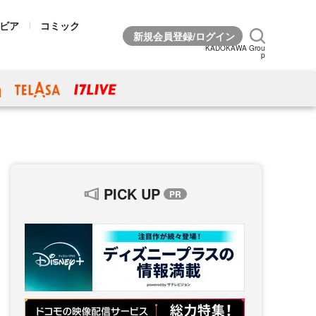
ビア
コミック
KADOKAWA Grou
p
PICK UP