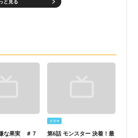
っと見る
ドラマ
機嫌な果実 ＃７
第6話 モンスター 決着！最