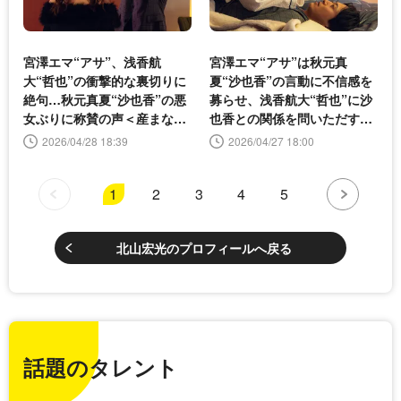
宮澤エマ“アサ”、浅香航
宮澤エマ“アサ”は秋元真
大“哲也”の衝撃的な裏切りに
夏“沙也香”の言動に不信感を
絶句…秋元真夏“沙也香”の悪
募らせ、浅香航大“哲也”に沙
女ぶりに称賛の声＜産まない
也香との関係を問いただす＜
女はダメですか？＞
産まない女はダメですか？＞
2026/04/28 18:39
2026/04/27 18:00
1
2
3
4
5
北山宏光のプロフィールへ戻る
話題のタレント