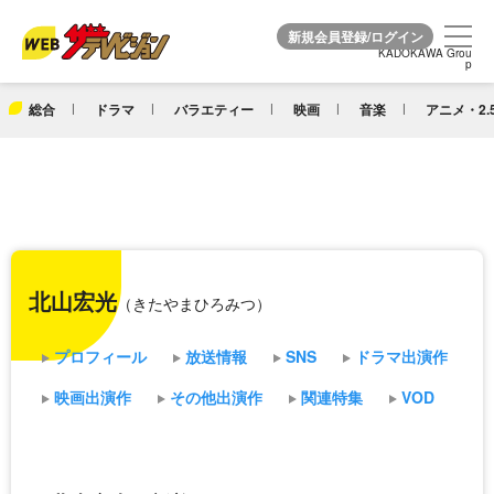
KADOKAWA Grou
KADOKAWA Grou
p
p
総合
ドラマ
バラエティー
映画
音楽
アニメ・2.
北山宏光
（きたやまひろみつ）
プロフィール
放送情報
SNS
ドラマ出演作
映画出演作
その他出演作
関連特集
VOD