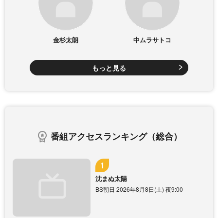
金杉太朗
中ムラサトコ
もっと見る
番組アクセスランキング（総合）
沈まぬ太陽
BS朝日 2026年8月8日(土) 夜9:00