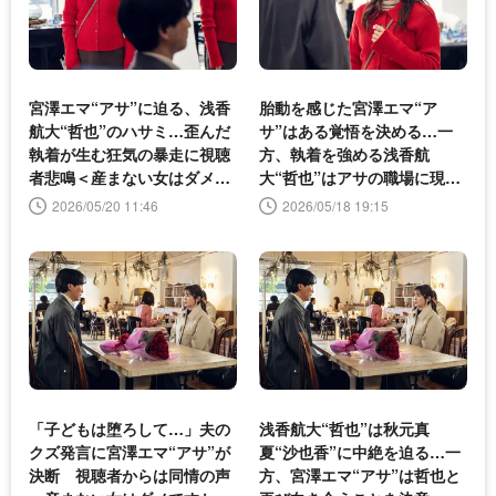
宮澤エマ“アサ”に迫る、浅香
胎動を感じた宮澤エマ“ア
航大“哲也”のハサミ…歪んだ
サ”はある覚悟を決める…一
執着が生む狂気の暴走に視聴
方、執着を強める浅香航
者悲鳴＜産まない女はダメで
大“哲也”はアサの職場に現れ
すか？＞
る＜産まない女はダメです
2026/05/20 11:46
2026/05/18 19:15
か？＞
「子どもは堕ろして…」夫の
浅香航大“哲也”は秋元真
クズ発言に宮澤エマ“アサ”が
夏“沙也香”に中絶を迫る…一
決断 視聴者からは同情の声
方、宮澤エマ“アサ”は哲也と