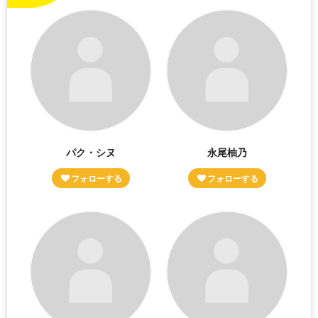
パク・シヌ
永尾柚乃