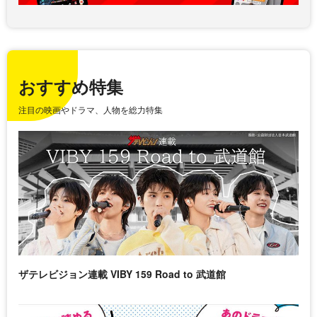
おすすめ特集
注目の映画やドラマ、人物を総力特集
ザテレビジョン連載 VIBY 159 Road to 武道館