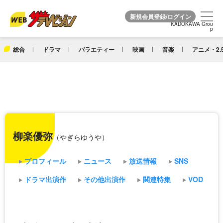
KADOKAWA Grou
KADOKAWA Grou
p
p
総合
ドラマ
バラエティー
映画
音楽
アニメ・2.
柳楽優弥
（やぎらゆうや）
プロフィール
ニュース
放送情報
SNS
ドラマ出演作
その他出演作
関連特集
VOD