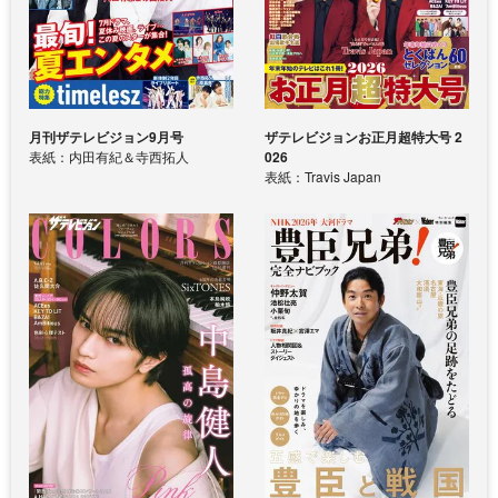
月刊ザテレビジョン9月号
ザテレビジョンお正月超特大号 2
表紙：内田有紀＆寺西拓人
026
表紙：Travis Japan