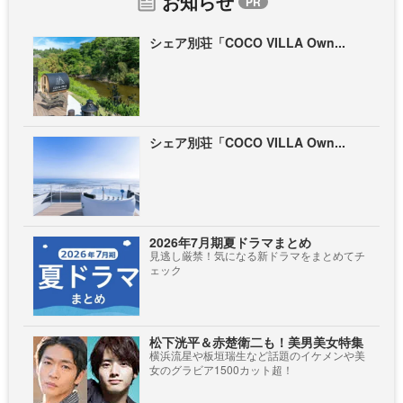
お知らせ
シェア別荘「COCO VILLA Own...
シェア別荘「COCO VILLA Own...
2026年7月期夏ドラマまとめ
見逃し厳禁！気になる新ドラマをまとめてチ
ェック
松下洸平＆赤楚衛二も！美男美女特集
横浜流星や板垣瑞生など話題のイケメンや美
女のグラビア1500カット超！