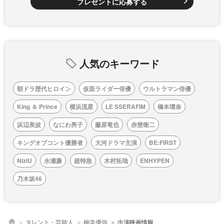
プレゼントに応募する
人気のキーワード
朝ドラ歴代ヒロイン
仮面ライダー俳優
ウルトラマン俳優
King ＆ Prince
横浜流星
LE SSERAFIM
橋本環奈
浜辺美波
なにわ男子
藤原竜也
赤楚衛二
キングオブコント優勝者
大河ドラマ主演
BE:FIRST
NiziU
永瀬廉
超特急
木村拓哉
ENHYPEN
乃木坂46
タレント・芸能人
柳楽優弥
出演映画情報