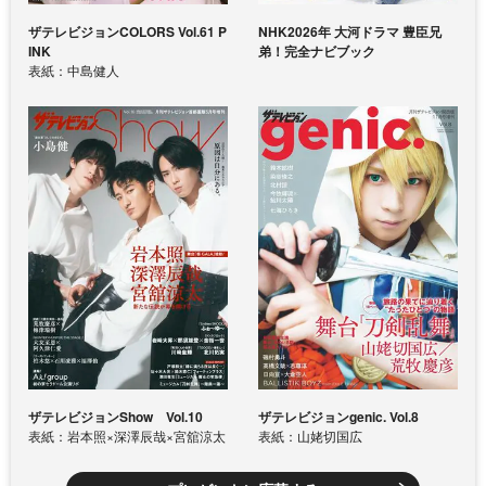
ザテレビジョンCOLORS Vol.61 P
NHK2026年 大河ドラマ 豊臣兄
INK
弟！完全ナビブック
表紙：中島健人
ザテレビジョンShow Vol.10
ザテレビジョンgenic. Vol.8
表紙：岩本照×深澤辰哉×宮舘涼太
表紙：山姥切国広