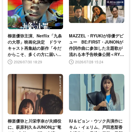
柳楽優弥主演、Netflix「九条
MAZZEL・RYUKIが俳優デビ
の大罪」映画化決定 ドラマ
ュー BE:FIRST・JUNONが
キャスト再集結の新作「今だ
作詞作曲に参加した主題歌が
からこそ、多くの方に届いて
流れる本予告映像公開＜RYU
ほしい」
JI 竜二＞
2026/07/30 18:29
2026/07/28 15:24
柳楽優弥と川栄李奈が夫婦役
IU＆ビョン・ウソク共演作に
に、萩原利久＆JUNONは“竜
キム・イェリム、戸田恵梨香