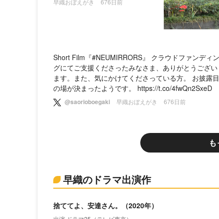
早織おぼえがき
676日前
Short Film『#NEUMIRRORS』 クラウドファンディ
グにてご支援くださったみなさま、ありがとうござい
ます。また、気にかけてくださっている方。 お披露
の場が決まったようです。 https://t.co/4fwQn2SxeD
@saorioboegaki
早織おぼえがき
676日前
も
早織のドラマ出演作
捨ててよ、安達さん。（2020年）
出演 ドラマ25（テレビ東京）