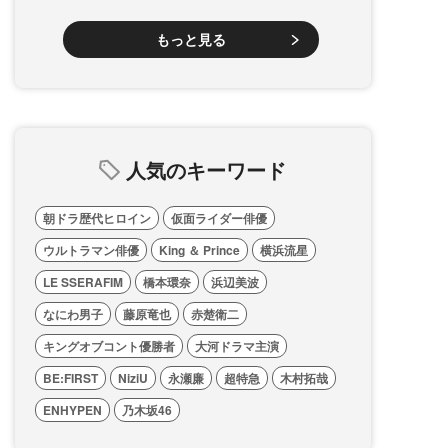
もっと見る
人気のキーワード
朝ドラ歴代ヒロイン
仮面ライダー俳優
ウルトラマン俳優
King ＆ Prince
横浜流星
LE SSERAFIM
橋本環奈
浜辺美波
なにわ男子
藤原竜也
赤楚衛二
キングオブコント優勝者
大河ドラマ主演
BE:FIRST
NiziU
永瀬廉
超特急
木村拓哉
ENHYPEN
乃木坂46