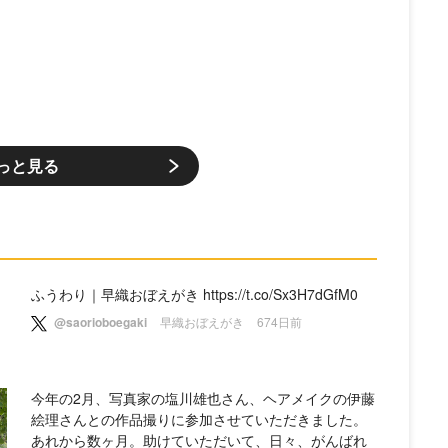
っと見る
ふうわり｜早織おぼえがき https://t.co/Sx3H7dGfM0
@saorioboegaki
早織おぼえがき
674日前
今年の2月、写真家の塩川雄也さん、ヘアメイクの伊藤
絵理さんとの作品撮りに参加させていただきました。
あれから数ヶ月。助けていただいて、日々、がんばれ