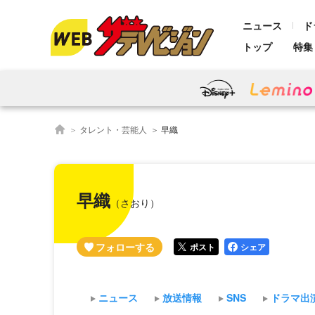
ニュース
ド
トップ
特集
タレント・芸能人
早織
早織
（さおり）
ポスト
シェア
ニュース
放送情報
SNS
ドラマ出