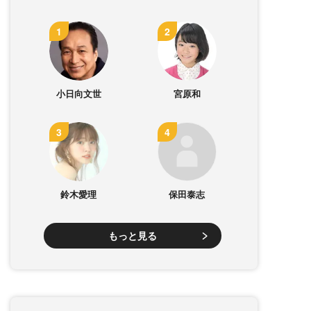
小日向文世
宮原和
鈴木愛理
保田泰志
もっと見る