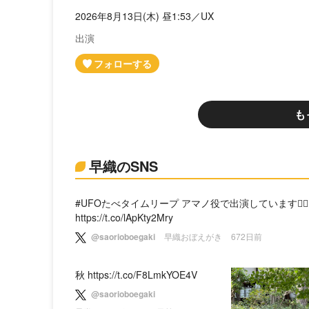
2026年8月13日(木) 昼1:53／UX
出演
も
早織のSNS
#UFOたべタイムリープ アマノ役で出演しています🙋‍♀️
https://t.co/lApKty2Mry
@saorioboegaki
早織おぼえがき
672日前
秋 https://t.co/F8LmkYOE4V
@saorioboegaki