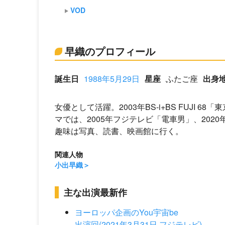
VOD
早織のプロフィール
誕生日
1988年5月29日
星座
ふたご座
出身
女優として活躍。2003年BS-i+BS FUJI
マでは、2005年フジテレビ「電車男」、202
趣味は写真、読書、映画館に行く。
関連人物
小出早織
主な出演最新作
ヨーロッパ企画のYou宇宙be
出演回(2021年3月31日 フジテレビ)