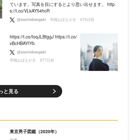
ています。写真を目にするとより思い出せます。 http
s://t.co/VLkAY54hcR
@saorioboegaki
早織おぼえがき
676日前
ン
https://t.co/foqJLBfggJ https://t.co/
vBcHBAYIYb
目
@saorioboegaki
早織おぼえがき
677日前
っと見る
東京男子図鑑（2020年）
出演