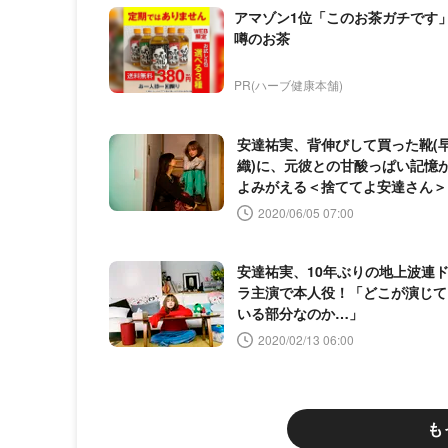
アマゾン1位「このお茶ガチです
噂のお茶
PR(ハーブ健康本舗)
安達祐実、背伸びして買った靴(
織)に、元彼との甘酸っぱい記憶
よみがえる＜捨ててよ安達さん＞
2020/06/05 07:00
安達祐実、10年ぶりの地上波連
ラ主演で本人役！「どこが演じて
いる部分なのか…」
2020/02/13 06:00
も