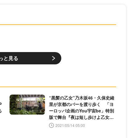
っと見る
ラ
“黒髪の乙女”乃木坂46・久保史緒
P
里が京都のバーを渡り歩く 「ヨ
る
ーロッパ企画のYou宇宙be」特別
版で舞台『夜は短し歩けよ乙女』
を特集
2021/05/14 05:00