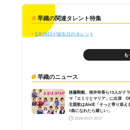
早織の関連タレント特集
5月29日が誕生日のタレント
も
早織のニュース
後藤剛範、桜井玲香ら13人がド
マ「エミリとマリア」に出演 O
主題歌はAislE「そっと寄り添え
1曲になれたら嬉しい」
2026/05/27 20:37