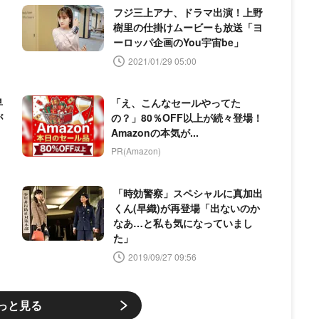
」
フジ三上アナ、ドラマ出演！上野
樹里の仕掛けムービーも放送「ヨ
ーロッパ企画のYou宇宙be」
2021/01/29 05:00
早
「え、こんなセールやってた
が
の？」80％OFF以上が続々登場！
Amazonの本気が...
PR(Amazon)
ド
「時効警察」スペシャルに真加出
くん(早織)が再登場「出ないのか
なあ…と私も気になっていまし
た」
2019/09/27 09:56
っと見る