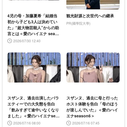
4児の母・加藤夏希「結婚当
観光財源と次世代への継承
初から子ども3人は決めてい
PR(國學院大學)
た」“超大物芸能人”からの助
言とは＜愛のハイエナ seaso
n6＞
2026/07/30 12:40
スザンヌ、過去出演したバラ
スザンヌ、過去に母と行った
エティーでの大失態を告白
ホスト体験を告白「母のほう
「飲みすぎて途中いなくなり
が楽しんでいた」＜愛のハイ
ました」＜愛のハイエナseas
エナseason6＞
on6＞
2026/07/16 08:00
2026/07/16 07:45