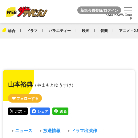
KADOKAWA Grou
KADOKAWA Grou
p
p
総合
ドラマ
バラエティー
映画
音楽
アニメ・2.
山本裕典
（やまもとゆうすけ）
ポスト
シェア
送る
ニュース
放送情報
ドラマ出演作