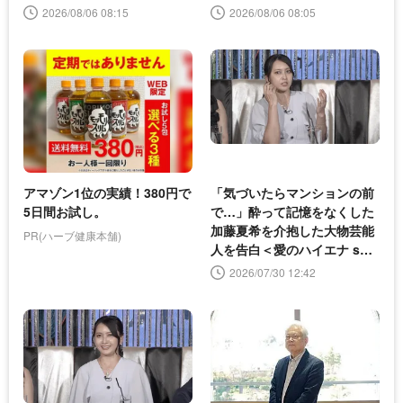
画も
6＞
2026/08/06 08:15
2026/08/06 08:05
アマゾン1位の実績！380円で
「気づいたらマンションの前
5日間お試し。
で…」酔って記憶をなくした
加藤夏希を介抱した大物芸能
PR(ハーブ健康本舗)
人を告白＜愛のハイエナ sea
son6＞
2026/07/30 12:42