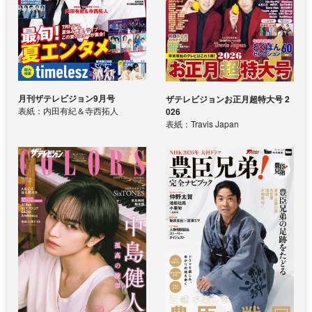
月刊ザテレビジョン9月号
ザテレビジョンお正月超特大号 2
表紙：内田有紀＆寺西拓人
026
表紙：Travis Japan