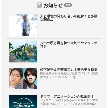
お知らせ
人と環境の関わり合いを紐解くと多様
な関係...
八つの頭と尾を持つ大蛇ーヤマタノオ
ロチ
松下洸平＆赤楚衛二も！美男美女特集
横浜流星や板垣瑞生など話題のイケメンや美
女のグラビア1500カット超！
ドラマ・アニメーションが見放題！
ディズニー作品はもちろん国内外のドラマ等
も視聴できるディズニープラスを総力特集!!