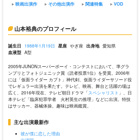
映画出演作
その他出演作
関連特集
VOD
山本裕典のプロフィール
誕生日
1988年1月19日
星座
やぎ座
出身地
愛知県
血液型
A型
2005年JUNONスーパーボーイ・コンテストにおいて、準グラ
ンプリとフォトジェニック賞（読者投票1位）を受賞。2006年
には「仮面ライダー カブト」神代剣、仮面ライダーサソード役
でレギュラー出演を果たす。テレビ、映画、舞台と活躍の場は
広く、2016年現在、テレビ朝日ドラマ「
スペシャリスト
」、日
本テレビ「臨床犯罪学者 火村英生の推理」などに出演。特技
はサッカー、器械体操。趣味は映画鑑賞。
主な出演最新作
彼が僕に恋した理由