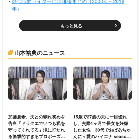
歴代仮面ライダー出演俳優まとめ（2000年～2018
年）
もっと見る
山本裕典のニュース
加藤夏希、夫との馴れ初めを
15歳で27歳の夫に一目惚れ
告白「ドラクエでいつも私を
し、交際1ヶ月で長女を妊娠
守ってくれてる」滝に打たれ
した女性 30代でおばあちゃ
る衝撃的すぎるプロポーズ動
んに＜愛のハイエナ season