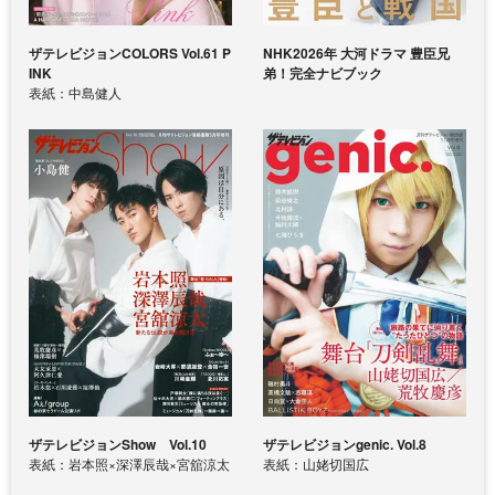
ザテレビジョンCOLORS Vol.61 P
NHK2026年 大河ドラマ 豊臣兄
INK
弟！完全ナビブック
表紙：中島健人
ザテレビジョンShow Vol.10
ザテレビジョンgenic. Vol.8
表紙：岩本照×深澤辰哉×宮舘涼太
表紙：山姥切国広