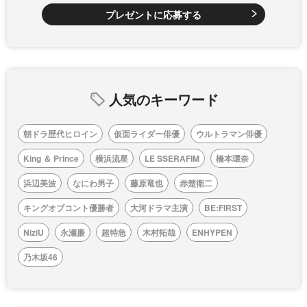
プレゼントに応募する
人気のキーワード
朝ドラ歴代ヒロイン
仮面ライダー俳優
ウルトラマン俳優
King ＆ Prince
横浜流星
LE SSERAFIM
橋本環奈
浜辺美波
なにわ男子
藤原竜也
赤楚衛二
キングオブコント優勝者
大河ドラマ主演
BE:FIRST
NiziU
永瀬廉
超特急
木村拓哉
ENHYPEN
乃木坂46