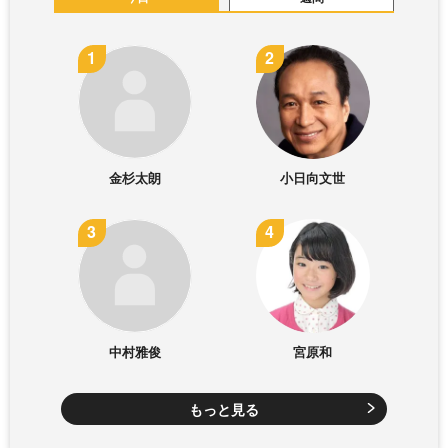
金杉太朗
小日向文世
中村雅俊
宮原和
もっと見る