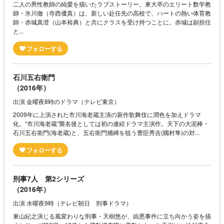
二人の男性教師の純愛を描いたラブストーリー。東大卒のエリート数学教
師・氷川徹（寺西優真）は、新しい赴任先の高校で、ハートの熱い体育教
師・赤城真澄（山本裕典）と共にクラスを受け持つことに。赤城は副担任
と...
石川五右衛門
（2016年）
出演 金曜夜8時のドラマ（テレビ東京）
2009年に上演された市川海老蔵主演の新作歌舞伎に潤色を加えドラマ
化。“市川海老蔵”襲名後としては初の連続ドラマ主演作。天下の大泥棒・
石川五右衛門(海老蔵)と、五右衛門捕縛を狙う豊臣秀吉(國村隼)の対...
刑事7人 第2シリーズ
（2016年）
出演 水曜夜9時（テレビ朝日 刑事ドラマ）
東山紀之演じる風変わりな刑事・天樹悠が、凶悪事件に立ち向かう姿を描