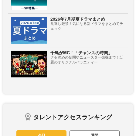
2026年7月期夏ドラマまとめ
見逃し厳禁！気になる新ドラマをまとめてチ
ェック
千鳥がMC！「チャンスの時間」
クセ強めの疑問やニュースター発掘まで！話
題のオリジナルバラエティー
タレントアクセスランキング
今日
週間