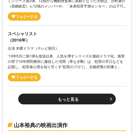
くシリーズ第2弾。12係から機動捜査隊に異動となった天樹は、沙村康介
（高嶋政宏）ら12係のメンバーや、「未来犯罪予測センター」の山下巧...
スペシャリスト
（2016年）
出演 木曜ドラマ（テレビ朝日）
’13年5月に第1弾を放送以来、人気を博すシリーズが連続ドラマ化。無実
の罪で10年間刑務所に服役した宅間（草なぎ剛）は、犯罪の手口などを
記憶し、犯罪者心理を知り尽くす“犯罪のプロ”に。京都府警の刑事と...
もっと見る
山本裕典の映画出演作