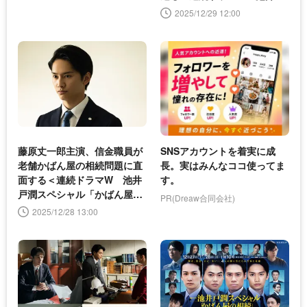
潤スペシャル「かばん屋の相
2025/12/29 12:00
続」第4話＞
藤原丈一郎主演、信金職員が
SNSアカウントを着実に成
老舗かばん屋の相続問題に直
長。実はみんなココ使ってま
面する＜連続ドラマW 池井
す。
戸潤スペシャル「かばん屋の
PR(Dreaw合同会社)
相続」第4話＞
2025/12/28 13:00