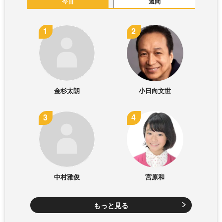
今日
週間
金杉太朗
小日向文世
中村雅俊
宮原和
もっと見る