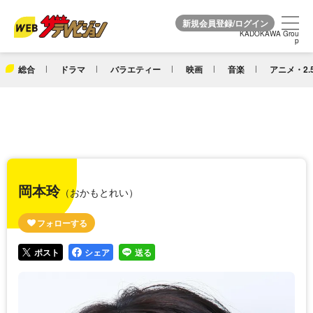
KADOKAWA Grou
KADOKAWA Grou
p
p
総合
ドラマ
バラエティー
映画
音楽
アニメ・2.
岡本玲
（おかもとれい）
ポスト
シェア
送る