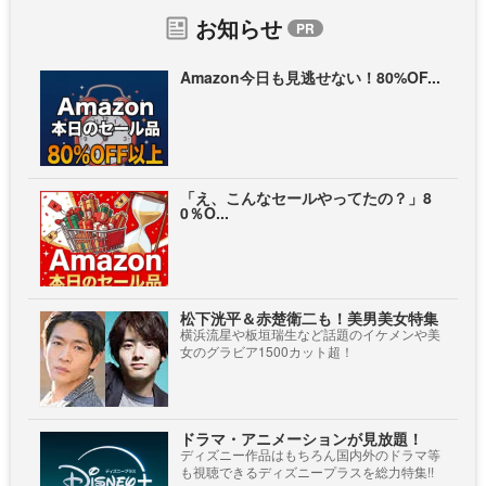
お知らせ
Amazon今日も見逃せない！80%OF...
「え、こんなセールやってたの？」8
0％O...
松下洸平＆赤楚衛二も！美男美女特集
横浜流星や板垣瑞生など話題のイケメンや美
女のグラビア1500カット超！
ドラマ・アニメーションが見放題！
ディズニー作品はもちろん国内外のドラマ等
も視聴できるディズニープラスを総力特集!!