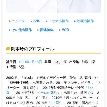
ニュース
SNS
ドラマ出演作
映画出演作
その他出演作
関連特集
VOD
岡本玲のプロフィール
誕生日
1991年6月18日
星座
ふたご座
出身地
和歌山県
血液型
A型
2003年、「nicola」モデルでデビュー後、雑誌「JUNON」や
「SEVENTEEN」へ連載される。2011年フジテレビドラマ「フ
リーター、家を買う」、2012年NHK連続テレビ小説「
純と
愛
」、2014年TBS「
ペテロの葬列
」に出演した。映画では、2
008年「憐 Ren」で主演を、2010年「君へのメロディー」で
はヒロインを務め、2014年「
L・DK
」、2015年「脳内ポイズ