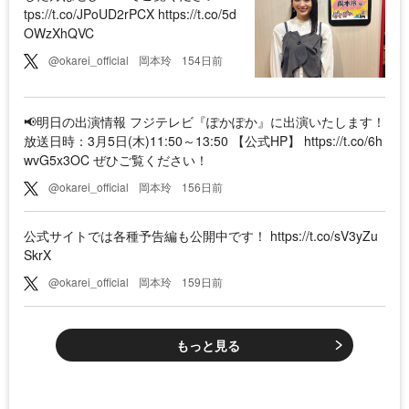
tps://t.co/JPoUD2rPCX https://t.co/5d
OWzXhQVC
@okarei_official
岡本玲
154日前
📢明日の出演情報 フジテレビ『ぽかぽか』に出演いたします！
放送日時：3月5日(木)11:50～13:50 【公式HP】 https://t.co/6h
wvG5x3OC ぜひご覧ください！
@okarei_official
岡本玲
156日前
公式サイトでは各種予告編も公開中です！ https://t.co/sV3yZu
SkrX
@okarei_official
岡本玲
159日前
もっと見る