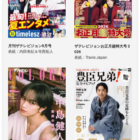
月刊ザテレビジョン9月号
ザテレビジョンお正月超特大号 2
表紙：内田有紀＆寺西拓人
026
表紙：Travis Japan