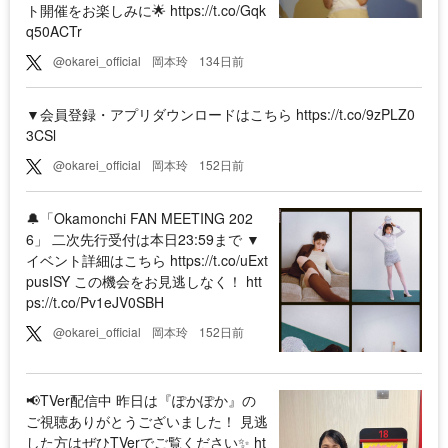
ト開催をお楽しみに🌟 https://t.co/Gqk
q50ACTr
@okarei_official
岡本玲
134日前
▼会員登録・アプリダウンロードはこちら https://t.co/9zPLZ0
3CSl
@okarei_official
岡本玲
152日前
🔔「Okamonchi FAN MEETING 202
6」 二次先行受付は本日23:59まで ▼
イベント詳細はこちら https://t.co/uExt
pusISY この機会をお見逃しなく！ htt
ps://t.co/Pv1eJV0SBH
@okarei_official
岡本玲
152日前
📢TVer配信中 昨日は『ぽかぽか』の
ご視聴ありがとうございました！ 見逃
した方はぜひTVerでご覧ください✨️ ht