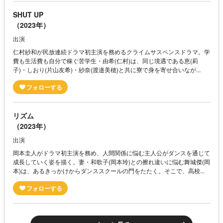
SHUT UP
（2023年）
出演
仁村紗和が民放連続ドラマ初主演を務めるクライムサスペンスドラマ。学
費も生活費も自分で稼ぐ苦学生・由希(仁村)は、同じ境遇である恵(莉
子)・しおり(片山友希)・紗奈(渡邉美穂)と共に寮で身を寄せ合いなが...
リズム
（2023年）
出演
岡本圭人がドラマ初主演を務め、人間関係に悩む主人公がダンスを通じて
成長していく姿を描く。妻・和歌子(岡本玲)との擦れ違いに悩む舞城傑(岡
本)は、あるきっかけからダンススクールの門をたたく。そこで、高校...