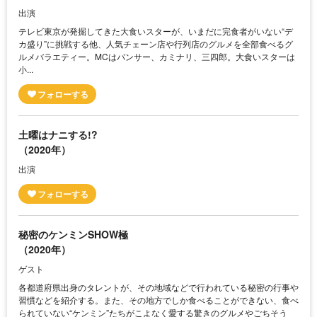
出演
テレビ東京が発掘してきた大食いスターが、いまだに完食者がいない“デ
カ盛り”に挑戦する他、人気チェーン店や行列店のグルメを全部食べるグ
ルメバラエティー。MCはパンサー、カミナリ、三四郎。大食いスターは
小...
土曜はナニする!?
（2020年）
出演
秘密のケンミンSHOW極
（2020年）
ゲスト
各都道府県出身のタレントが、その地域などで行われている秘密の行事や
習慣などを紹介する。また、その地方でしか食べることができない、食べ
られていない“ケンミン”たちがこよなく愛する驚きのグルメやごちそう