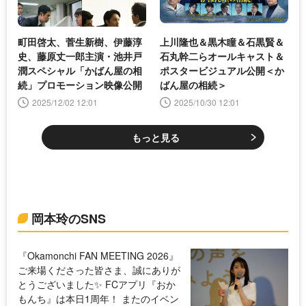
町田啓太、菅生新樹、伊藤淳
上川隆也＆黒木瞳＆石黒賢＆
史、藤原丈一郎主演・池井戸
石丸幹二らオールキャスト＆
潤スペシャル「かばん屋の相
ポスタービジュアル公開＜か
続」プロモーション映像公開
ばん屋の相続＞
2025/12/02 12:01
2025/10/30 12:01
もっと見る
岡本玲のSNS
『Okamonchi FAN MEETING 2026』
ご来場くださった皆さま、誠にありが
とうございました✨️ FCアプリ『おか
もんち』は本日1周年！ またのイベン