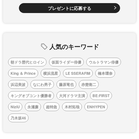
プレゼントに応募する
人気のキーワード
朝ドラ歴代ヒロイン
仮面ライダー俳優
ウルトラマン俳優
King ＆ Prince
横浜流星
LE SSERAFIM
橋本環奈
浜辺美波
なにわ男子
藤原竜也
赤楚衛二
キングオブコント優勝者
大河ドラマ主演
BE:FIRST
NiziU
永瀬廉
超特急
木村拓哉
ENHYPEN
乃木坂46