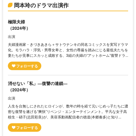
岡本玲のドラマ出演作
極限夫婦
（2024年）
出演
夫婦漫画家・きづきあきら＋サトウナンキの同名コミックスを実写ドラマ
化。モラハラ・浮気・男尊女卑と、女性の尊厳を踏みにじる最低夫たちを
妻たちが見事にスカッと成敗する、3組の夫婦の“アットホーム”復讐ドラ...
消せない「私」―復讐の連鎖―
（2024年）
出演
人生を台無しにされたヒロインが、数年の時を経て元いじめっ子たちに濃
密な復讐を遂げる“爽快”リベンジ・エンターテインメント。平凡な女子高
校生・硝子(志田彩良)が、美容系動画配信者の徳道(本郷奏多)と知り...