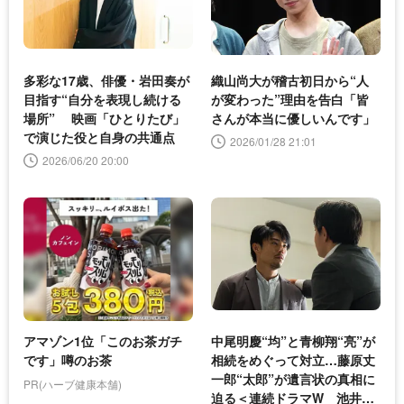
多彩な17歳、俳優・岩田奏が
織山尚大が稽古初日から“人
目指す“自分を表現し続ける
が変わった”理由を告白「皆
場所” 映画「ひとりたび」
さんが本当に優しいんです」
で演じた役と自身の共通点
2026/01/28 21:01
2026/06/20 20:00
アマゾン1位「このお茶ガチ
中尾明慶“均”と青柳翔“亮”が
です」噂のお茶
相続をめぐって対立…藤原丈
一郎“太郎”が遺言状の真相に
PR(ハーブ健康本舗)
迫る＜連続ドラマW 池井戸