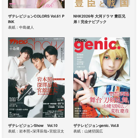
ザテレビジョンCOLORS Vol.61 P
NHK2026年 大河ドラマ 豊臣兄
INK
弟！完全ナビブック
表紙：中島健人
ザテレビジョンShow Vol.10
ザテレビジョンgenic. Vol.8
表紙：岩本照×深澤辰哉×宮舘涼太
表紙：山姥切国広