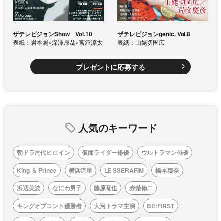
ザテレビジョンShow Vol.10
ザテレビジョンgenic. Vol.8
表紙：岩本照×深澤辰哉×宮舘涼太
表紙：山姥切国広
プレゼントに応募する
人気のキーワード
朝ドラ歴代ヒロイン
仮面ライダー俳優
ウルトラマン俳優
King ＆ Prince
横浜流星
LE SSERAFIM
橋本環奈
浜辺美波
なにわ男子
藤原竜也
赤楚衛二
キングオブコント優勝者
大河ドラマ主演
BE:FIRST