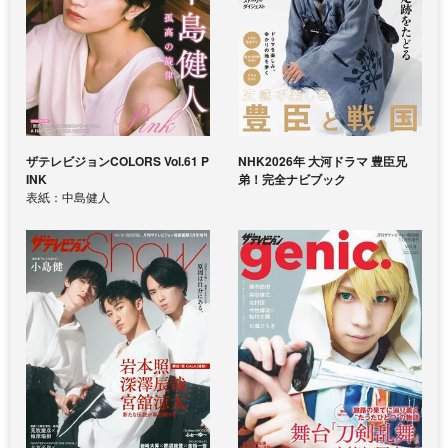
ザテレビジョンCOLORS Vol.61 P
NHK2026年 大河ドラマ 豊臣兄
INK
弟！完全ナビブック
表紙：中島健人