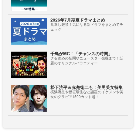
2026年7月期夏ドラマまとめ
見逃し厳禁！気になる新ドラマをまとめてチ
ェック
千鳥がMC！「チャンスの時間」
クセ強めの疑問やニュースター発掘まで！話
題のオリジナルバラエティー
松下洸平＆赤楚衛二も！美男美女特集
横浜流星や板垣瑞生など話題のイケメンや美
女のグラビア1500カット超！