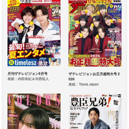
月刊ザテレビジョン9月号
ザテレビジョンお正月超特大号 2
表紙：内田有紀＆寺西拓人
026
表紙：Travis Japan