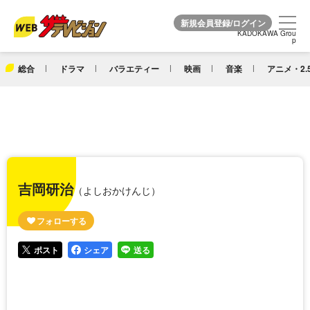
KADOKAWA Grou
KADOKAWA Grou
p
p
総合
ドラマ
バラエティー
映画
音楽
アニメ・2.
吉岡研治
（よしおかけんじ）
ポスト
シェア
送る