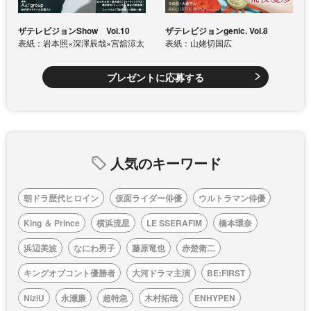
ザテレビジョンShow Vol.10
ザテレビジョンgenic. Vol.8
表紙：岩本照×深澤辰哉×宮舘涼太
表紙：山姥切国広
プレゼントに応募する
人気のキーワード
朝ドラ歴代ヒロイン
仮面ライダー俳優
ウルトラマン俳優
King ＆ Prince
横浜流星
LE SSERAFIM
橋本環奈
浜辺美波
なにわ男子
藤原竜也
赤楚衛二
キングオブコント優勝者
大河ドラマ主演
BE:FIRST
NiziU
永瀬廉
超特急
木村拓哉
ENHYPEN