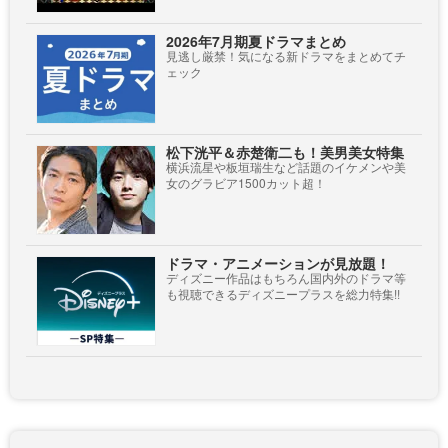
2026年7月期夏ドラマまとめ
見逃し厳禁！気になる新ドラマをまとめてチ
ェック
松下洸平＆赤楚衛二も！美男美女特集
横浜流星や板垣瑞生など話題のイケメンや美
女のグラビア1500カット超！
ドラマ・アニメーションが見放題！
ディズニー作品はもちろん国内外のドラマ等
も視聴できるディズニープラスを総力特集!!