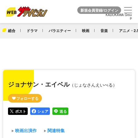
KADOKAWA Grou
KADOKAWA Grou
p
p
総合
ドラマ
バラエティー
映画
音楽
アニメ・2.
ジョナサン・エイベル
（じょなさんえいべる）
ポスト
シェア
送る
映画出演作
関連特集