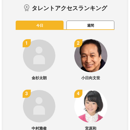
タレントアクセスランキング
今日
週間
金杉太朗
小日向文世
中村雅俊
宮原和