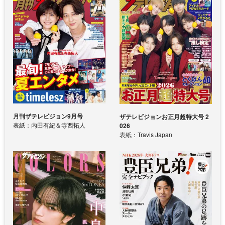
月刊ザテレビジョン9月号
ザテレビジョンお正月超特大号 2
表紙：内田有紀＆寺西拓人
026
表紙：Travis Japan