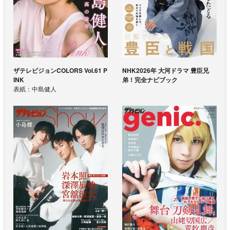
ザテレビジョンCOLORS Vol.61 P
NHK2026年 大河ドラマ 豊臣兄
INK
弟！完全ナビブック
表紙：中島健人