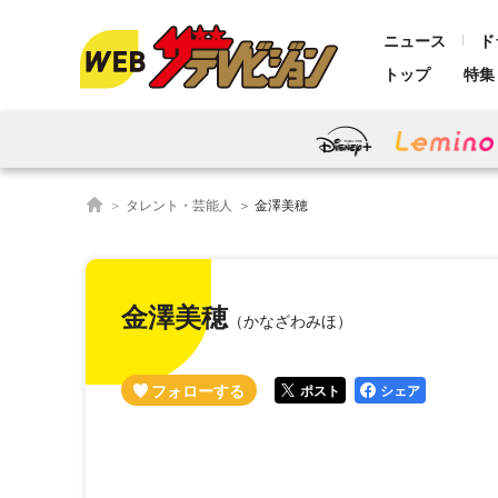
ニュース
ド
トップ
特集
タレント・芸能人
金澤美穂
金澤美穂
（かなざわみほ）
ポスト
シェア