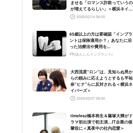
ませる「ロマンス詐欺っていうの
が増えてるらしい」＜横浜ネイバ
ーズ＞
2026/02/14 06:00
65歳以上の方は要確認「インプラ
ントは保険適用か？」あなたに沿
った治療法や費用を...
PR(あんしんインプラント)
大西流星“ロン”は、見知らぬ男か
らの頼みに応えようとするも平祐
奈“ヒナ”らに反対される＜横浜ネ
イバーズ＞
2026/02/07 06:00
timelesz橋本将生＆篠塚大輝がド
ラマ初出演で初主演…IT企業の後
輩役に＜真夜中の社内恋愛＞