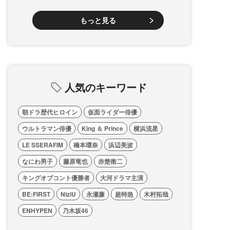
もっと見る
人気のキーワード
朝ドラ歴代ヒロイン
仮面ライダー俳優
ウルトラマン俳優
King ＆ Prince
横浜流星
LE SSERAFIM
橋本環奈
浜辺美波
なにわ男子
藤原竜也
赤楚衛二
キングオブコント優勝者
大河ドラマ主演
BE:FIRST
NiziU
永瀬廉
超特急
木村拓哉
ENHYPEN
乃木坂46