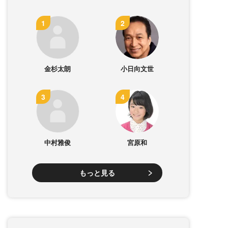
金杉太朗
小日向文世
中村雅俊
宮原和
もっと見る