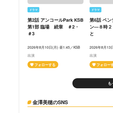
ドラマ
ドラマ
第2話 アンコールPark KSB
第6話 ペ
第1部 臨場 続章 ＃2・
ン―８時２
＃3
と
2026年8月10日(月) 昼1:45／KSB
2026年8月13日
出演
出演
も
金澤美穂のSNS