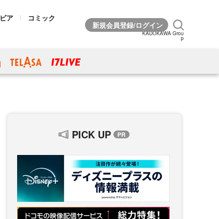
ビア
コミック
KADOKAWA Grou
p
PICK UP