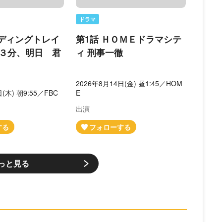
ドラマ
ンディングトレイ
第1話 ＨＯＭＥドラマシテ
３分、明日 君
ィ 刑事一徹
2026年8月14日(金) 昼1:45／HOM
(木) 朝9:55／FBC
E
出演
っと見る