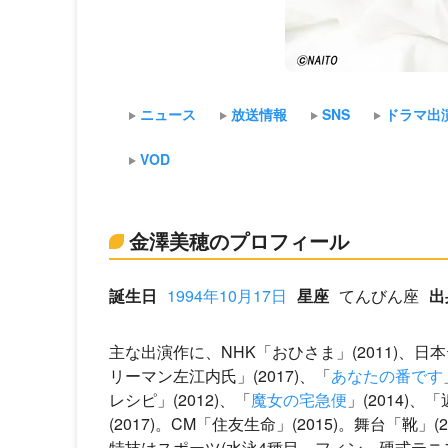
ニュース
放送情報
SNS
ドラマ出
VOD
金澤美穂のプロフィール
誕生日
1994年10月17日
星座
てんびん座
出
主な出演作に、NHK「おひさま」(2011)、日
リーマン左江内氏」(2017)、「
あなたの番です
レシピ」(2012)、「
魔女の宅急便
」(2014)、
(2017)。CM「住友生命」(2015)。舞台「靴」
特技はスポーツ(水泳4種目、フィン、硬式テニ