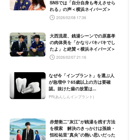
SNSでは「自分自身も考えさせら
れる」の声＜横浜ネイバーズ＞
2026/02/08 17:36
大西流星、銭湯シーンでの原嘉孝
の肉体美を「かなりバキバキでし
たよ」と絶賛＜横浜ネイバーズ＞
2026/02/07 21:16
なぜ今「インプラント」を選ぶ人
が急増中？65歳以上の方は要確
認。抜けた歯の放置は...
PR(あんしんインプラント)
赤楚衛二“灰江”が銭湯を残す方法
を模索 解決のきっかけは孫娘・
恒松祐里“真央”の熱い思いだった