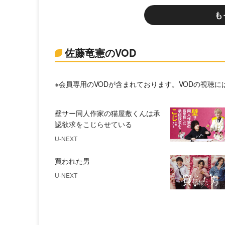
も
佐藤竜憲のVOD
※会員専用のVODが含まれております。VODの視聴
壁サー同人作家の猫屋敷くんは承
認欲求をこじらせている
U-NEXT
買われた男
U-NEXT