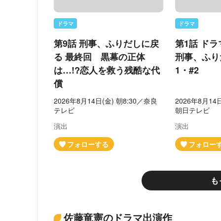
ドラマ
ドラマ
第9話 刑事、ふりだしに戻
第1話 ド
る 最終回 黒幕の正体
刑事、ふり
は…!?恋人を救う残酷な代
1・#2
償
2026年8月14日(金) 朝8:30／奈良
2026年8月14
テレビ
朝日テレビ
演出
演出
も
佐藤竜憲のドラマ出演作