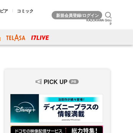
ビア
コミック
KADOKAWA Grou
p
PICK UP