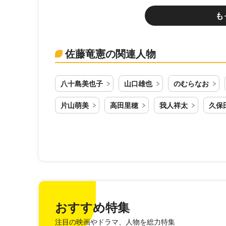
も
佐藤竜憲の関連人物
八十島美也子
山口雄也
のむらなお
片山萌美
高田里穂
我人祥太
久保
おすすめ特集
注目の映画やドラマ、人物を総力特集