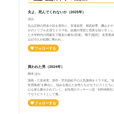
夫よ、死んでくれないか（2025年）
演出
丸山正樹の同名小説を原作に、安達祐実、相武紗季、磯山さや
かのトリプル主演でドラマ化。結婚の理想と現実を知り尽くし
た大学時代の同級生で親友の麻矢(安達)、璃子(相武)、友里香(
山)の3人が結婚に奪われ...
買われた男（2024年）
脚本 ほか
漫画・三並央実、原作・芹沢由紀子の人気漫画をドラマ化。“
性用風俗”を舞台に、悩みを抱えた女性たちがセラピストたち
心も体も癒やされていく。女性用のマッサージ店「KIRAMEKI
でセラピストとして働...