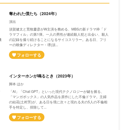
奪われた僕たち（2024年）
演出
須賀健太と荒牧慶彦がW主演を務める、MBSの新ドラマ枠「ド
ラマフィル」の第1弾。一人の男性が連続殺人犯と出会い、殺人
磯
の記録を撮り続けることになるサイコスリラー。ある日、フリ
ーの映像ディレクター・堺(須...
インターホンが鳴るとき（2023年）
脚本 ほか
女
「AI」「Chat GPT」といった現代テクノロジーが鍵を握る、
に
「マンガボックス」の人気作品を原作にした不倫ドラマ。主婦
」
の結花(土村芳)が、ある日を境に次々と現れる夫の5人の不倫相
手を特定し、排除して...