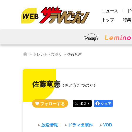
ニュース
ド
トップ
特集
タレント・芸能人
佐藤竜憲
佐藤竜憲
（さとうたつのり）
ポスト
シェア
放送情報
ドラマ出演作
VOD