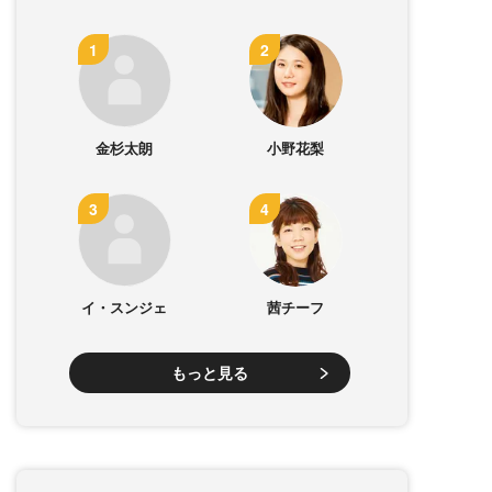
金杉太朗
小野花梨
イ・スンジェ
茜チーフ
もっと見る