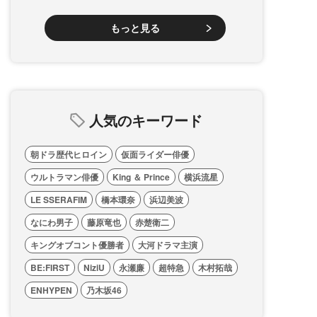
もっと見る
人気のキーワード
朝ドラ歴代ヒロイン
仮面ライダー俳優
ウルトラマン俳優
King ＆ Prince
横浜流星
LE SSERAFIM
橋本環奈
浜辺美波
なにわ男子
藤原竜也
赤楚衛二
キングオブコント優勝者
大河ドラマ主演
BE:FIRST
NiziU
永瀬廉
超特急
木村拓哉
ENHYPEN
乃木坂46