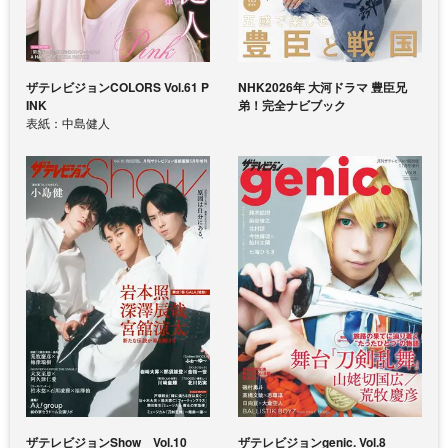
ザテレビジョンCOLORS Vol.61 P
NHK2026年 大河ドラマ 豊臣兄
INK
弟！完全ナビブック
表紙：中島健人
ザテレビジョンShow Vol.10
ザテレビジョンgenic. Vol.8