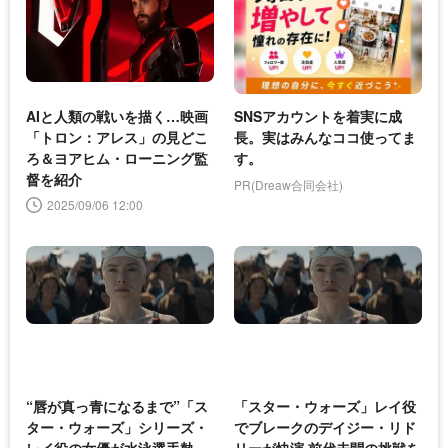
AIと人類の戦いを描く…映画
SNSアカウントを着実に成
「トロン：アレス」の見どこ
長。実はみんなココ使ってま
ろ＆ヨアヒム・ローニング監
す。
督を紹介
PR(Dreaw合同会社)
2025/09/06 12:00
“唇が真っ青になるまで”「ス
「スター・ウォーズ」レイ役
ター・ウォーズ」シリーズ・
でブレークのデイジー・リド
レイ役の女優が水泳選手熱
リーが快演 前代未聞の挑戦を