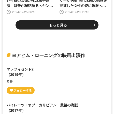
演 監督が秘話語る＜ヤン
完遂した女性の姿に敬服＜ヤ
グ・ウーマン・アンド・シー
ング・ウーマン・アンド・シ
2024/07/25 06:10
2024/07/20 11:10
＞
ー＞
もっと見る
ヨアヒム・ローニングの映画出演作
マレフィセント2
（2019年）
監督
パイレーツ・オブ・カリビアン 最後の海賊
（2017年）