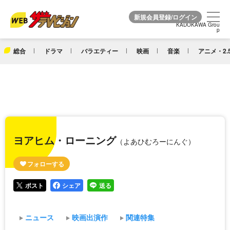
KADOKAWA Grou
KADOKAWA Grou
p
p
総合
ドラマ
バラエティー
映画
音楽
アニメ・2.
ヨアヒム・ローニング
（よあひむろーにんぐ）
ポスト
シェア
送る
ニュース
映画出演作
関連特集