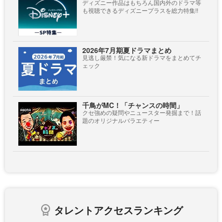
ディズニー作品はもちろん国内外のドラマ等
も視聴できるディズニープラスを総力特集!!
2026年7月期夏ドラマまとめ
見逃し厳禁！気になる新ドラマをまとめてチ
ェック
千鳥がMC！「チャンスの時間」
クセ強めの疑問やニュースター発掘まで！話
題のオリジナルバラエティー
タレントアクセスランキング