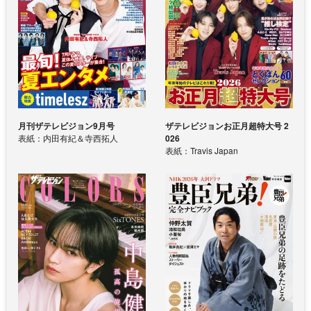
月刊ザテレビジョン9月号
ザテレビジョンお正月超特大号 2
表紙：内田有紀＆寺西拓人
026
表紙：Travis Japan