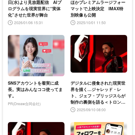
日(水)より見放題配信 AIプ
ほかプレミアムラージフォー
ログラムを現実世界に“実体
マットで上映決定 IMAX特
化”させた世界が舞台
別映像も公開
2026/01/06 15:31
2025/10/01 11:50
SNSアカウントを着実に成
デジタルに侵食された現実世
長。実はみんなココ使ってま
界を描く…ジャレッド・レ
す。
ト、ジェフ・ブリッジスらが
制作の裏側を語る＜トロン：
PR(Dreaw合同会社)
アレス＞
2025/09/10 08:00