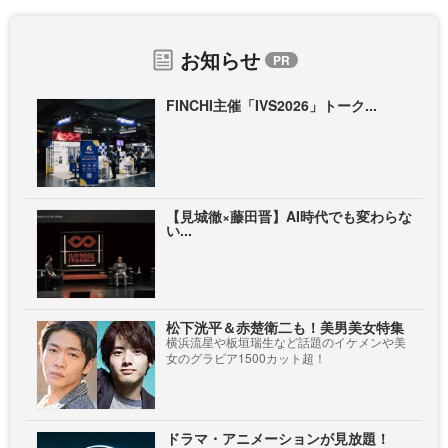
お知らせ
FINCHI主催「IVS2026」トーク...
【見城徹×藤田晋】AI時代でも変わらな
い...
松下洸平＆赤楚衛二も！美男美女特集
横浜流星や板垣瑞生など話題のイケメンや美
女のグラビア1500カット超！
ドラマ・アニメーションが見放題！