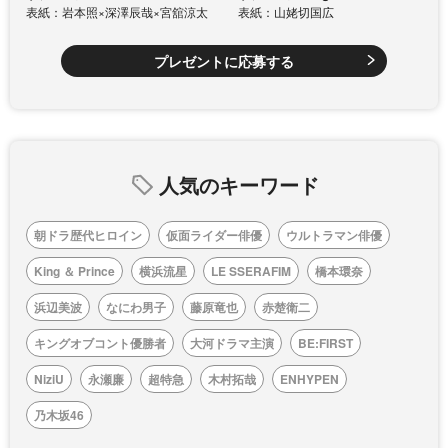
表紙：岩本照×深澤辰哉×宮舘涼太
表紙：山姥切国広
プレゼントに応募する
人気のキーワード
朝ドラ歴代ヒロイン
仮面ライダー俳優
ウルトラマン俳優
King ＆ Prince
横浜流星
LE SSERAFIM
橋本環奈
浜辺美波
なにわ男子
藤原竜也
赤楚衛二
キングオブコント優勝者
大河ドラマ主演
BE:FIRST
NiziU
永瀬廉
超特急
木村拓哉
ENHYPEN
乃木坂46