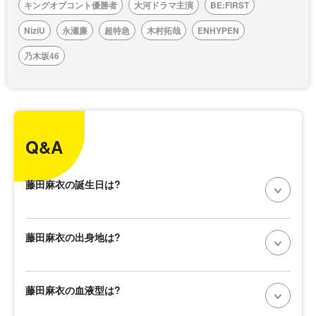
キングオブコント優勝者
大河ドラマ主演
BE:FIRST
NiziU
永瀬廉
超特急
木村拓哉
ENHYPEN
乃木坂46
Q&A
藤田麻衣の誕生日は?
藤田麻衣の出身地は?
藤田麻衣の血液型は?