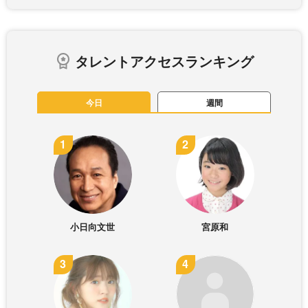
タレントアクセスランキング
今日
週間
小日向文世
宮原和