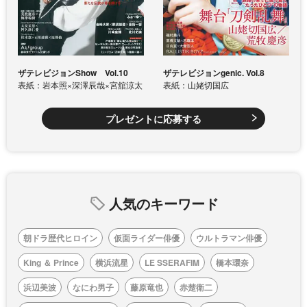
ザテレビジョンShow Vol.10
ザテレビジョンgenic. Vol.8
表紙：岩本照×深澤辰哉×宮舘涼太
表紙：山姥切国広
プレゼントに応募する
人気のキーワード
朝ドラ歴代ヒロイン
仮面ライダー俳優
ウルトラマン俳優
King ＆ Prince
横浜流星
LE SSERAFIM
橋本環奈
浜辺美波
なにわ男子
藤原竜也
赤楚衛二