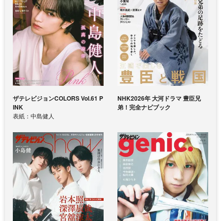
ザテレビジョンCOLORS Vol.61 P
NHK2026年 大河ドラマ 豊臣兄
INK
弟！完全ナビブック
表紙：中島健人