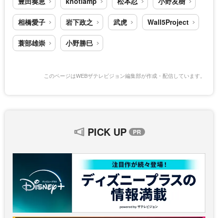
豊田奏恵
knotlamp
松本忍
小野友樹
相橋愛子
岩下政之
武虎
Wall5Project
蓑部雄崇
小野勝巳
このページはWEBザテレビジョン編集部が作成・配信しています。
PICK UP