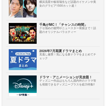
横浜流星や板垣瑞生など話題のイケメンや美
女のグラビア1500カット超！
千鳥がMC！「チャンスの時間」
クセ強めの疑問やニュースター発掘まで！話
題のオリジナルバラエティー
2026年7月期夏ドラマまとめ
見逃し厳禁！気になる新ドラマをまとめてチ
ェック
ドラマ・アニメーションが見放題！
ディズニー作品はもちろん国内外のドラマ等
も視聴できるディズニープラスを総力特集!!