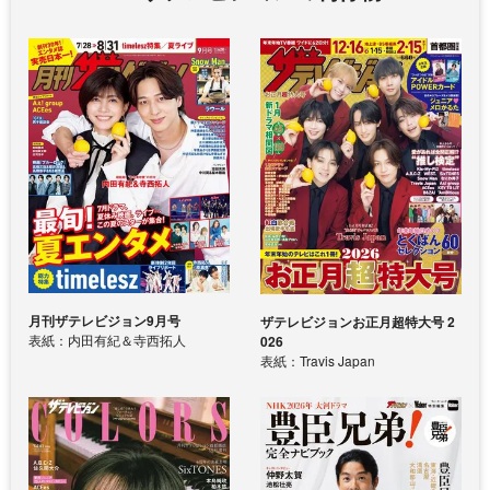
月刊ザテレビジョン9月号
ザテレビジョンお正月超特大号 2
表紙：内田有紀＆寺西拓人
026
表紙：Travis Japan