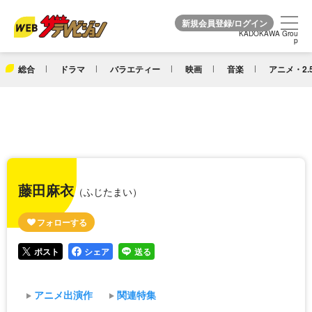
KADOKAWA Grou
KADOKAWA Grou
p
p
総合
ドラマ
バラエティー
映画
音楽
アニメ・2.
藤田麻衣
（ふじたまい）
ポスト
シェア
送る
アニメ出演作
関連特集