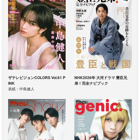
ザテレビジョンCOLORS Vol.61 P
NHK2026年 大河ドラマ 豊臣兄
INK
弟！完全ナビブック
表紙：中島健人