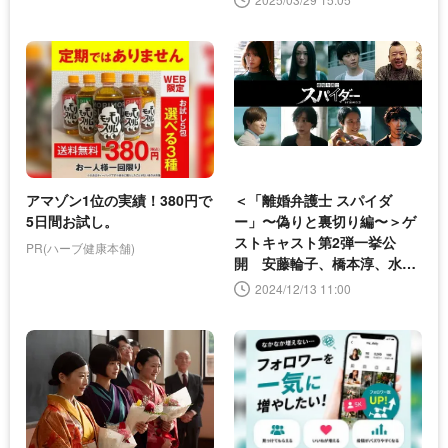
アマゾン1位の実績！380円で
＜「離婚弁護士 スパイダ
5日間お試し。
ー」〜偽りと裏切り編〜＞ゲ
ストキャスト第2弾一挙公
PR(ハーブ健康本舗)
開 安藤輪子、橋本淳、水谷
果穂らが出演
2024/12/13 11:00