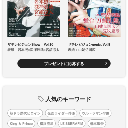
ザテレビジョンShow Vol.10
ザテレビジョンgenic. Vol.8
表紙：岩本照×深澤辰哉×宮舘涼太
表紙：山姥切国広
プレゼントに応募する
人気のキーワード
朝ドラ歴代ヒロイン
仮面ライダー俳優
ウルトラマン俳優
King ＆ Prince
横浜流星
LE SSERAFIM
橋本環奈