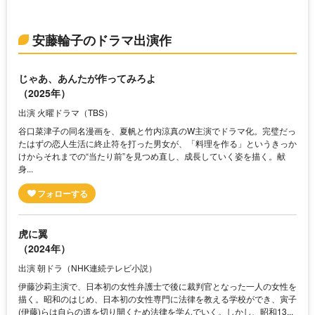
安藤輪子のドラマ出演作
じゃあ、あんたが作ってみろよ
（2025年）
出演 火曜ドラマ（TBS）
谷口菜津子の同名漫画を、夏帆と竹内涼真のW主演でドラマ化。完璧だっ
たはずの恋人生活に終止符を打った男女が、「料理を作る」というきっか
けからそれまでの“当たり前”を見つめ直し、成長していく姿を描く。献
身...
虎に翼
（2024年）
出演 朝ドラ（NHK連続テレビ小説）
伊藤沙莉主演で、日本初の女性弁護士で後に裁判官となった一人の女性を
描く。昭和のはじめ、日本初の女性専門に法律を教える学校ができ、寅子
(伊藤)らは自らの道を切り開くため法律を学んでいく。しかし、昭和13...