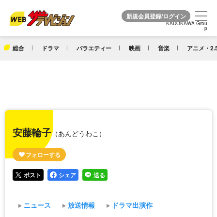
KADOKAWA Grou
KADOKAWA Grou
p
p
総合
ドラマ
バラエティー
映画
音楽
アニメ・2.
安藤輪子
（あんどうわこ）
ポスト
シェア
送る
ニュース
放送情報
ドラマ出演作