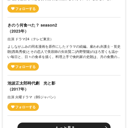
きのう何食べた？ season2
（2023年）
出演 ドラマ24（テレビ東京）
よしながふみの同名漫画を原作にしたドラマの続編。雇われ弁護士・筧史
朗(西島秀俊)とその恋人で美容師の矢吹賢二(内野聖陽)のほろ苦くも温か
い毎日と、日々の食卓を描く。料理上手で倹約家の史朗は、月の食費の...
池波正太郎時代劇 光と影
（2017年）
出演 火曜ドラマ（BSジャパン）
もっと見る