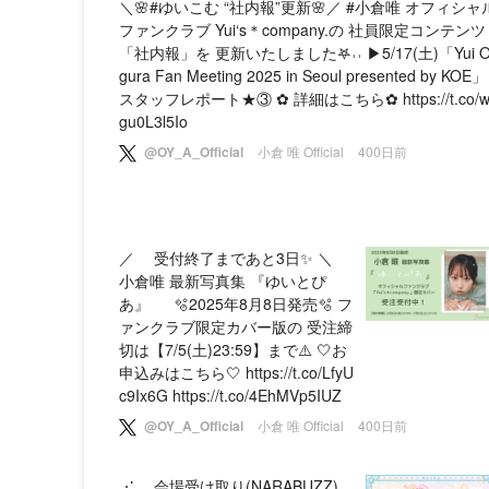
＼🌸#ゆいこむ “社内報”更新🌸／ #小倉唯 オフィシャ
ファンクラブ Yui‘s＊company.の 社員限定コンテンツ
「社内報」を 更新いたしました𖤐˒˒ ▶5/17(土)「Yui 
gura Fan Meeting 2025 in Seoul presented by KOE」
スタッフレポート★③ ✿ 詳細はこちら✿ https://t.co/
gu0L3l5Io
@OY_A_Official
小倉 唯 Official
400日前
／ 受付終了まであと3日✨ ＼
小倉唯 最新写真集 『ゆいとぴ
あ』 🫧2025年8月8日発売🫧 フ
ァンクラブ限定カバー版の 受注締
切は【7/5(土)23:59】まで⚠️ 🤍お
申込みはこちら🤍 https://t.co/LfyU
c9Ix6G https://t.co/4EhMVp5IUZ
@OY_A_Official
小倉 唯 Official
400日前
⋰ 会場受け取り(NARABUZZ)