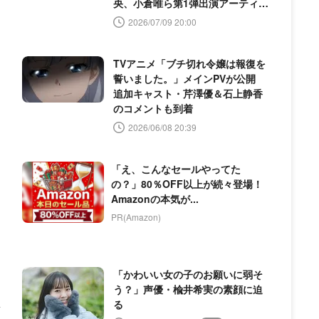
央、小倉唯ら第1弾出演アーティス
ト発表
2026/07/09 20:00
」
TVアニメ「ブチ切れ令嬢は報復を
誓いました。」メインPVが公開
追加キャスト・芹澤優＆石上静香
のコメントも到着
2026/06/08 20:39
「え、こんなセールやってた
の？」80％OFF以上が続々登場！
Amazonの本気が...
PR(Amazon)
「かわいい女の子のお願いに弱そ
う？」声優・楡井希実の素顔に迫
し
る