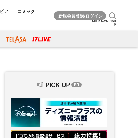
ビア
コミック
KADOKAWA Grou
p
PICK UP