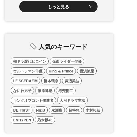
もっと見る
人気のキーワード
朝ドラ歴代ヒロイン
仮面ライダー俳優
ウルトラマン俳優
King ＆ Prince
横浜流星
LE SSERAFIM
橋本環奈
浜辺美波
なにわ男子
藤原竜也
赤楚衛二
キングオブコント優勝者
大河ドラマ主演
BE:FIRST
NiziU
永瀬廉
超特急
木村拓哉
ENHYPEN
乃木坂46