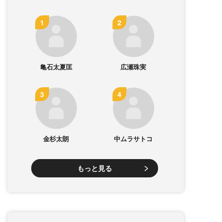
亀石太夏匡
広瀬珠実
金杉太朗
中ムラサトコ
もっと見る