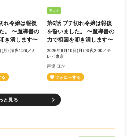
アニメ
チ切れ令嬢は報復
第6話 ブチ切れ令嬢は報復
た。 〜魔導書の
を誓いました。 〜魔導書の
叩き潰します〜
力で祖国を叩き潰します〜
日(月) 深夜1:29／ミ
2026年8月10日(月) 深夜2:00／テ
レビ東京
声優 ほか
っと見る