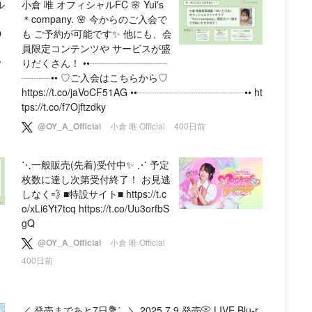
ル
小倉 唯 オフィシャルFC 🌸 Yui's
＊company. 🌸 今からのご入会で
O
も ご予約が可能です✨ 他にも、会
員限定コンテンツや サービスが盛
w
りだくさん！ ••┈┈┈┈┈┈┈┈
┈┈┈•• ♡ご入会はこちらから♡
https://t.co/jaVoCF51AG ••┈┈┈┈┈┈┈┈┈┈┈•• ht
tps://t.co/f7Ojftzdky
@OY_A_Official
小倉 唯 Official
400日前
⋱一般販売(先着)受付中✨ ⋰ 予定
枚数に達し次第受付終了！ お見逃
しなく💨 ■特設サイト■ https://t.c
o/xLi6Yt7tcq https://t.co/Uu3orfbS
gQ
@OY_A_Official
小倉 唯 Official
400日前
／ 発売まであと7日💐ˊ˗ ＼ 2025.7.9 発売📀 LIVE Blu-r