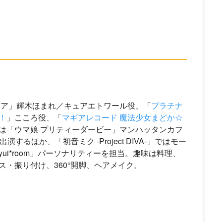
ュア」輝木ほまれ／キュアエトワール役、「
プラチナ
！
」こころ役、「
マギアレコード 魔法少女まどか☆
は「ウマ娘 プリティーダービー」マンハッタンカフ
るほか、「初音ミク -Project DIVA-」ではモー
i*room」パーソナリティーを担当。趣味は料理、
・振り付け、360°開脚、ヘアメイク。