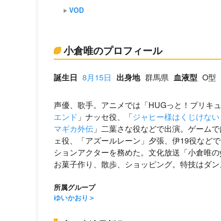
VOD
小倉唯のプロフィール
誕生日
8月15日
出身地
群馬県
血液型
O型
声優、歌手。アニメでは「HUGっと！プリキ
エンド
」ナッセ役、「
ジャヒー様はくじけない
マギカ外伝
」二葉さな役などで出演。ゲームで
ェ役、「アズールレーン」夕張、伊19役などで出演す
ションアクターを務めた。文化放送「小倉唯のyu
お菓子作り、散歩、ショッピング。特技はダンス
所属グループ
ゆいかおり