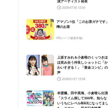
演アーティスト発表
2026/07/30 12:00
アマゾン1位「このお茶ガチです
噂のお茶
PR(ハーブ健康本舗)
上坂すみれ＆小倉唯のくっつきほ
ほ笑み合う仲良しショットに「か
わいすぎる！」「黄金コンビ」の
声
2026/01/27 15:56
本渡楓、田中美海、小倉唯ら出演
「スライム倒して300年、知らな
いうちにレベルMAXになってま