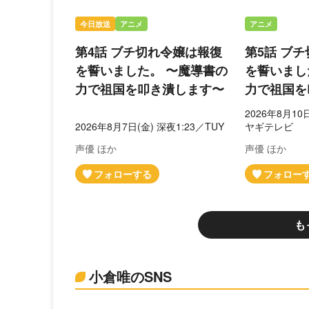
今日放送
アニメ
アニメ
第4話 ブチ切れ令嬢は報復
第5話 ブ
を誓いました。 〜魔導書の
を誓いまし
力で祖国を叩き潰します〜
力で祖国を
2026年8月10
2026年8月7日(金) 深夜1:23／TUY
ヤギテレビ
声優 ほか
声優 ほか
も
小倉唯のSNS