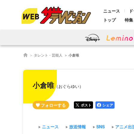
ニュース
ド
トップ
特集
タレント・芸能人
小倉唯
小倉唯
（おぐらゆい）
ポスト
シェア
ニュース
放送情報
SNS
アニメ出