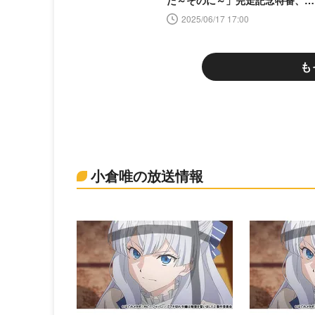
た～そのに～」完走記念特番、A
EMAにて独占無料放送決定
2025/06/17 17:00
も
小倉唯の放送情報