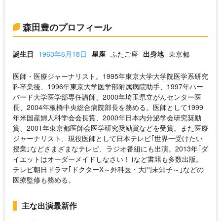
森田豊のプロフィール
誕生日
1963年6月18日
星座
ふたご座
出身地
東京都
医師・医療ジャーナリスト。1995年東京大学大学院医学系研究
科卒業後、1996年東京大学医学部附属病院助手、1997年ハー
バード大学医学部専任講師、2000年埼玉県立がんセンター医
長、2004年板橋中央総合病院部長を務める。医師として1999
年米国産婦人科学会会長賞、2000年日本内分泌学会研究奨励
賞、2001年東京都医師会医学研究奨励賞などを受賞。また医療
ジャーナリスト、現役医師として日本テレビ｢世界一受けたい
授業｣などさまざまなテレビ、ラジオ番組にも出演。2013年｢ダ
イエットはオーダーメイドしなさい！｣など書籍も多数出版。
テレビ朝日ドラマ｢ドクターX～外科医・大門未知子～｣などの
医療監修も務める。
主な出演最新作