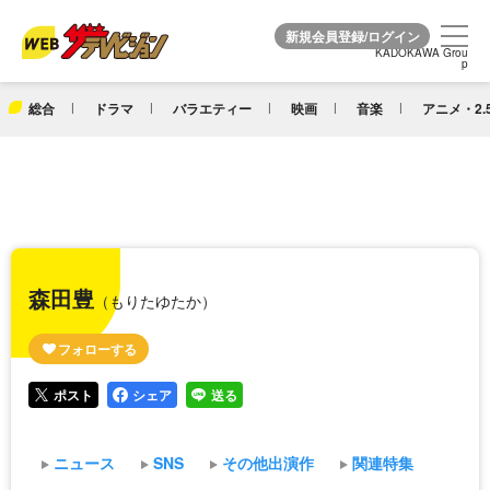
KADOKAWA Grou
KADOKAWA Grou
p
p
総合
ドラマ
バラエティー
映画
音楽
アニメ・2.
森田豊
（もりたゆたか）
ポスト
シェア
送る
ニュース
SNS
その他出演作
関連特集