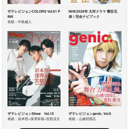
ザテレビジョンCOLORS Vol.61 P
NHK2026年 大河ドラマ 豊臣兄
INK
弟！完全ナビブック
表紙：中島健人
ザテレビジョンShow Vol.10
ザテレビジョンgenic. Vol.8
表紙：岩本照×深澤辰哉×宮舘涼太
表紙：山姥切国広