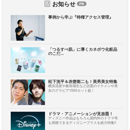
お知らせ
事例から学ぶ『特権アクセス管理』
「つるすべ肌」に導くカネボウ化粧品
のこだ...
松下洸平＆赤楚衛二も！美男美女特集
横浜流星や板垣瑞生など話題のイケメンや美
女のグラビア1500カット超！
ドラマ・アニメーションが見放題！
ディズニー作品はもちろん国内外のドラマ等
も視聴できるディズニープラスを総力特集!!