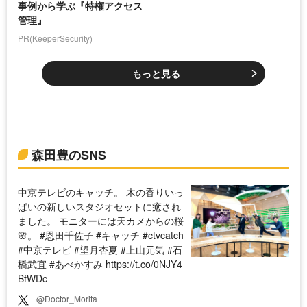
事例から学ぶ『特権アクセス
管理』
PR(KeeperSecurity)
もっと見る
森田豊のSNS
中京テレビのキャッチ。 木の香りいっ
ぱいの新しいスタジオセットに癒され
ました。 モニターには天カメからの桜
🌸。 #恩田千佐子 #キャッチ #ctvcatch
#中京テレビ #望月杏夏 #上山元気 #石
橋武宜 #あべかすみ https://t.co/0NJY4
BfWDc
@Doctor_Morita