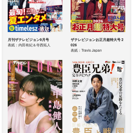
月刊ザテレビジョン9月号
ザテレビジョンお正月超特大号 2
表紙：内田有紀＆寺西拓人
026
表紙：Travis Japan