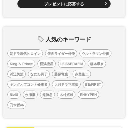
プレゼントに応募する
人気のキーワード
朝ドラ歴代ヒロイン
仮面ライダー俳優
ウルトラマン俳優
King ＆ Prince
横浜流星
LE SSERAFIM
橋本環奈
浜辺美波
なにわ男子
藤原竜也
赤楚衛二
キングオブコント優勝者
大河ドラマ主演
BE:FIRST
NiziU
永瀬廉
超特急
木村拓哉
ENHYPEN
乃木坂46