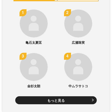
亀石太夏匡
広瀬珠実
金杉太朗
中ムラサトコ
もっと見る