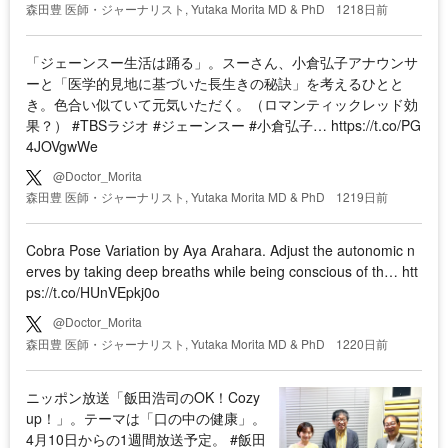
森田豊 医師・ジャーナリスト, Yutaka Morita MD & PhD
1218日前
「ジェーンスー生活は踊る」。スーさん、小倉弘子アナウンサ
ーと「医学的見地に基づいた長生きの秘訣」を考えるひとと
き。色合い似ていて元気いただく。（ロマンティックレッド効
果？） #TBSラジオ #ジェーンスー #小倉弘子… https://t.co/PG
4JOVgwWe
@Doctor_Morita
森田豊 医師・ジャーナリスト, Yutaka Morita MD & PhD
1219日前
Cobra Pose Variation by Aya Arahara. Adjust the autonomic n
erves by taking deep breaths while being conscious of th… htt
ps://t.co/HUnVEpkj0o
@Doctor_Morita
森田豊 医師・ジャーナリスト, Yutaka Morita MD & PhD
1220日前
ニッポン放送「飯田浩司のOK！Cozy
up！」。テーマは「口の中の健康」。
4月10日からの1週間放送予定。 #飯田