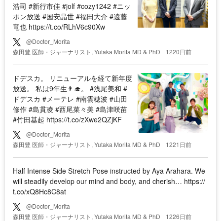
浩司 #新行市佳 #jolf #cozy1242 #ニッ
ポン放送 #国安晶世 #福田大介 #遠藤
竜也 https://t.co/RLhV6c90Xw
@Doctor_Morita
森田豊 医師・ジャーナリスト, Yutaka Morita MD & PhD
1220日前
ドデスカ。 リニューアルを経て新年度
放送。 私は9年生👨‍🎓。 #浅尾美和 #
ドデスカ #メーテレ #南雲穂波 #山田
修作 #島貫凌 #西尾菜々美 #島津咲苗
#竹田基起 https://t.co/zXwe2QZjKF
@Doctor_Morita
森田豊 医師・ジャーナリスト, Yutaka Morita MD & PhD
1221日前
Half Intense Side Stretch Pose instructed by Aya Arahara. We
will steadily develop our mind and body, and cherish… https://
t.co/xQ8Hc8C8at
@Doctor_Morita
森田豊 医師・ジャーナリスト, Yutaka Morita MD & PhD
1226日前