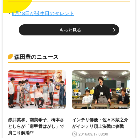
6月18日が誕生日のタレント
もっと見る
森田豊のニュース
赤井英和、南美希子、橋本さ
インテリ俳優・佐々木蔵之介
としらが「肩甲骨はがし」で
がインテリ頂上決戦に参戦
肩こり解消!?
2016/09/17 08:00