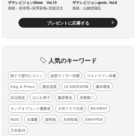
ザテレビジョンShow Vol.10
ザテレビジョンgenic. Vol.8
表紙：岩本照×深澤辰哉×宮舘涼太
表紙：山姥切国広
プレゼントに応募する
人気のキーワード
朝ドラ歴代ヒロイン
仮面ライダー俳優
ウルトラマン俳優
King ＆ Prince
横浜流星
LE SSERAFIM
橋本環奈
浜辺美波
なにわ男子
藤原竜也
赤楚衛二
キングオブコント優勝者
大河ドラマ主演
BE:FIRST
NiziU
永瀬廉
超特急
木村拓哉
ENHYPEN
乃木坂46