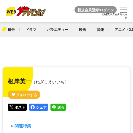
KADOKAWA Grou
KADOKAWA Grou
p
p
総合
ドラマ
バラエティー
映画
音楽
アニメ・2.
根岸英一
（ねぎしえいいち）
ポスト
シェア
送る
関連特集