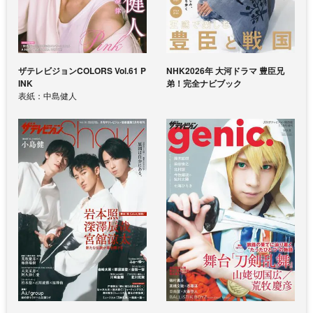
ザテレビジョンCOLORS Vol.61 P
NHK2026年 大河ドラマ 豊臣兄
INK
弟！完全ナビブック
表紙：中島健人