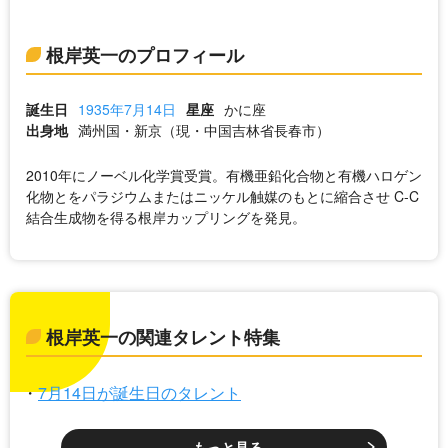
根岸英一のプロフィール
誕生日
1935年7月14日
星座
かに座
出身地
満州国・新京（現・中国吉林省長春市）
2010年にノーベル化学賞受賞。有機亜鉛化合物と有機ハロゲン
化物とをパラジウムまたはニッケル触媒のもとに縮合させ C-C
結合生成物を得る根岸カップリングを発見。
根岸英一の関連タレント特集
7月14日が誕生日のタレント
もっと見る