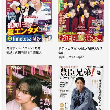
月刊ザテレビジョン9月号
ザテレビジョンお正月超特大号 2
表紙：内田有紀＆寺西拓人
026
表紙：Travis Japan