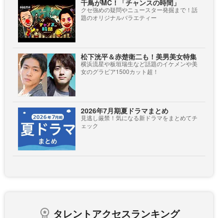
千鳥がMC！「チャンスの時間」
クセ強めの疑問やニュースター発掘まで！話
題のオリジナルバラエティー
松下洸平＆赤楚衛二も！美男美女特集
横浜流星や板垣瑞生など話題のイケメンや美
女のグラビア1500カット超！
2026年7月期夏ドラマまとめ
見逃し厳禁！気になる新ドラマをまとめてチ
ェック
タレントアクセスランキング