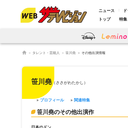
ニュース
ド
トップ
特集
タレント・芸能人
笹川堯
その他出演情報
笹川堯
（ささがわたかし）
プロフィール
関連特集
笹川堯のその他出演作
日本のドン