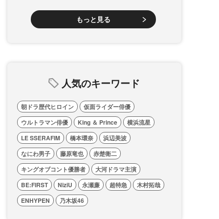
もっと見る
人気のキーワード
朝ドラ歴代ヒロイン
仮面ライダー俳優
ウルトラマン俳優
King ＆ Prince
横浜流星
LE SSERAFIM
橋本環奈
浜辺美波
なにわ男子
藤原竜也
赤楚衛二
キングオブコント優勝者
大河ドラマ主演
BE:FIRST
NiziU
永瀬廉
超特急
木村拓哉
ENHYPEN
乃木坂46