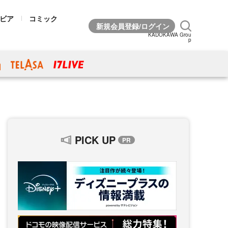
ビア
コミック
KADOKAWA Grou
p
PICK UP