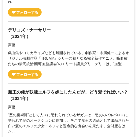
れ...
デリコズ・ナーサリー
（2024年）
声優
戯曲集やコミカライズなども展開されている、劇作家・末満健一によるオ
リジナル演劇作品『TRUMP』シリーズ初となる完全新作アニメ。吸血種
たちの最高統治機関“血盟議会”のエリート議員ダリ・デリコは、“血盟...
魔王の俺が奴隷エルフを嫁にしたんだが、どう愛でればいい？
（2024年）
声優
“悪の魔術師”として人々に恐れられているザガンは、悪友のバルバロスに
誘われて闇のオークションに参加し、そこで魔王の遺品として出品された
白い髪のエルフの少女・ネフィと運命的な出会いを果たす。全財産をは
た...