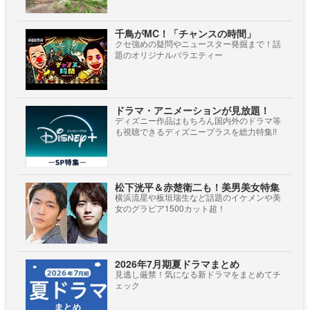
千鳥がMC！「チャンスの時間」
クセ強めの疑問やニュースター発掘まで！話
題のオリジナルバラエティー
ドラマ・アニメーションが見放題！
ディズニー作品はもちろん国内外のドラマ等
も視聴できるディズニープラスを総力特集!!
松下洸平＆赤楚衛二も！美男美女特集
横浜流星や板垣瑞生など話題のイケメンや美
女のグラビア1500カット超！
2026年7月期夏ドラマまとめ
見逃し厳禁！気になる新ドラマをまとめてチ
ェック