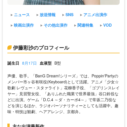
ニュース
放送情報
SNS
アニメ出演作
映画出演作
その他出演作
関連特集
VOD
伊藤彩沙のプロフィール
誕生日
8月17日
血液型
B型
声優、歌手。「BanG Dream!シリーズ」では、Poppin'Partyの
メンバー市ヶ谷有咲役(Keyboard)として活躍。アニメ「少女☆
歌劇 レヴュー・スタァライト」花柳香子役、「ゴブリンスレイ
ヤー」見習聖女役、「ありふれた職業で世界最強」谷口鈴役な
どに出演。ゲーム「D.C.4 ～ダ・カーポ4～」で常坂二乃役な
どを演じるほか、ラジオパーソナリティーとしても活躍中。趣
味・特技は観劇、ヘアアレンジ、京都弁。
主な出演最新作