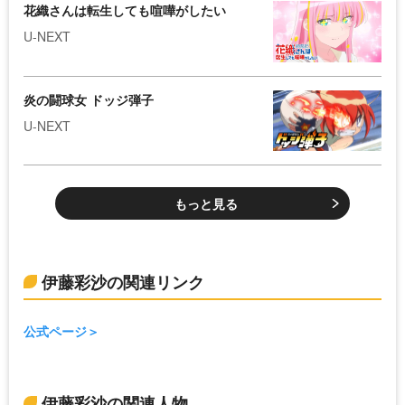
花織さんは転生しても喧嘩がしたい
U-NEXT
炎の闘球女 ドッジ弾子
U-NEXT
もっと見る
伊藤彩沙の関連リンク
公式ページ
伊藤彩沙の関連人物