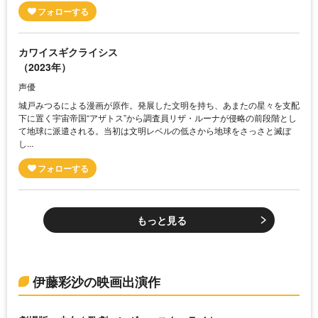
カワイスギクライシス
（2023年）
声優
城戸みつるによる漫画が原作。発展した文明を持ち、あまたの星々を支配
下に置く宇宙帝国“アザトス”から調査員リザ・ルーナが侵略の前段階とし
て地球に派遣される。当初は文明レベルの低さから地球をさっさと滅ぼ
し...
もっと見る
伊藤彩沙の映画出演作