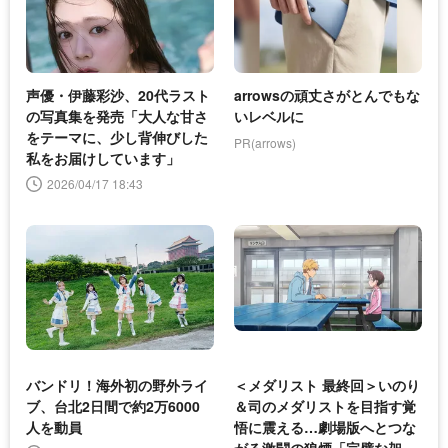
声優・伊藤彩沙、20代ラスト
arrowsの頑丈さがとんでもな
の写真集を発売「大人な甘さ
いレベルに
をテーマに、少し背伸びした
PR(arrows)
私をお届けしています」
2026/04/17 18:43
バンドリ！海外初の野外ライ
＜メダリスト 最終回＞いのり
ブ、台北2日間で約2万6000
＆司のメダリストを目指す覚
人を動員
悟に震える…劇場版へとつな
がる激闘の狼煙「完璧な架け