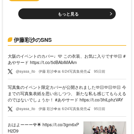
もっと見る
伊藤彩沙のSNS
大阪のイベントのカバー♩🩵 この衣装、お気に入りです🫶🏻 #
あやサード https://t.co/5dBAbiMAAm
@ayasa_ito
伊藤 彩沙🍓🎀 6/24写真集発売🍒
95日前
写真集のイベント限定カバーが公開されました🫶🏻🫶🏻🫶🏻 今
までの写真集表紙を思い出しつつ、 新たな私も感じてもらえる
のではないでしょうか！ #あやサード https://t.co/3hiLphzVAY
@ayasa_ito
伊藤 彩沙🍓🎀 6/24写真集発売🍒
95日前
おはよーーー🌹🌟 https://t.co/3gm6xP
H2D9