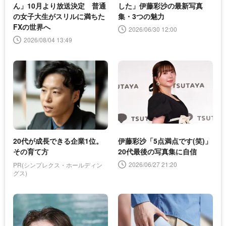
ん」10月より放送決定 普通
した」伊藤彩沙の最新写真
の女子大生がスリルに満ちた
集・3つの魅力
FXの世界へ
2026/06/30 12:00
2026/08/04 13:49
20代が成長できる企業1位。
伊藤彩沙「5点満点です(笑)」
その育て方
20代最後の写真集に自信
2026/06/27 21:20
PR(シンプレクス・ホールディン
グス)