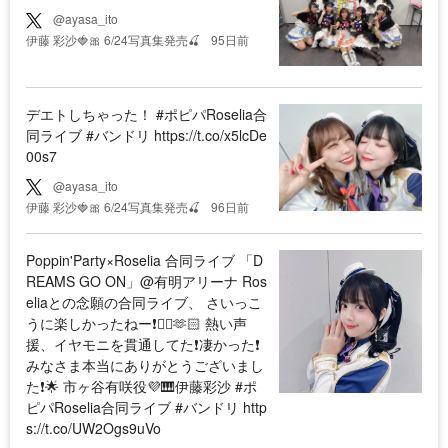
@ayasa_ito
伊藤 彩沙🍓🎀 6/24写真集発売🍒
95日前
デエトしちゃった！ #ポピパRoselia合
同ライブ #バンドリ https://t.co/x5lcDe
00s7
@ayasa_ito
伊藤 彩沙🍓🎀 6/24写真集発売🍒
96日前
Poppin'Party×Roselia 合同ライブ 「D
REAMS GO ON」@有明アリーナ Ros
eliaとの念願の合同ライブ、 さいっこ
うに楽しかったねー❗️❤️‍🔥🫶🏻 熱い声
援、イヤモニを貫通してた❗️凄かった❗️
みなさま本当にありがとうございまし
た❗️🌟 市ヶ谷有咲役💜🎹伊藤彩沙 #ポ
ピパRoselia合同ライブ #バンドリ http
s://t.co/UW2Ogs9uVo