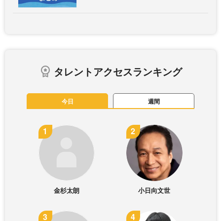
タレントアクセスランキング
今日
週間
金杉太朗
小日向文世