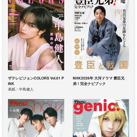
ザテレビジョンCOLORS Vol.61 P
NHK2026年 大河ドラマ 豊臣兄
INK
弟！完全ナビブック
表紙：中島健人