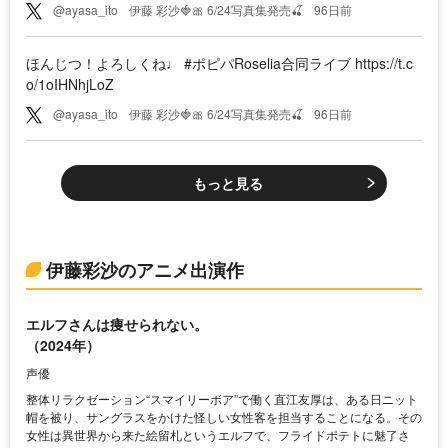
@ayasa_ito
伊藤 彩沙🍓🎀 6/24写真集発売🍒
96日前
ほんじつ！よろしくね♩ #ポピパRoselia合同ライブ https://t.c
o/1oIHNhjLoZ
@ayasa_ito
伊藤 彩沙🍓🎀 6/24写真集発売🍒
96日前
もっと見る
伊藤彩沙のアニメ出演作
エルフさんは痩せられない。
（2024年）
声優
整体リラクゼーション“スマイリーボア”で働く直江友厚は、ある日ニット
帽を被り、サングラスをかけた怪しい女性客を担当することになる。その
女性は異世界から来た絵留札というエルフで、フライドポテトに魅了さ