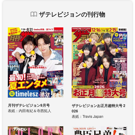
ザテレビジョンの刊行物
月刊ザテレビジョン9月号
ザテレビジョンお正月超特大号 2
表紙：内田有紀＆寺西拓人
026
表紙：Travis Japan