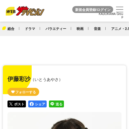
KADOKAWA Grou
KADOKAWA Grou
p
p
総合
ドラマ
バラエティー
映画
音楽
アニメ・2.
伊藤彩沙
（いとうあやさ）
ポスト
シェア
送る