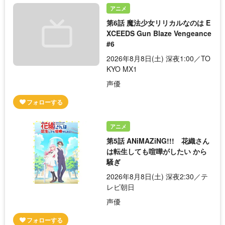
アニメ
第6話 魔法少女リリカルなのは E
XCEEDS Gun Blaze Vengeance
#6
2026年8月8日(土) 深夜1:00／TO
KYO MX1
声優
アニメ
第5話 ANiMAZiNG!!! 花織さん
は転生しても喧嘩がしたい から
騒ぎ
2026年8月8日(土) 深夜2:30／テ
レビ朝日
声優