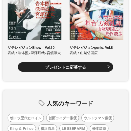
ザテレビジョンShow Vol.10
ザテレビジョンgenic. Vol.8
表紙：岩本照×深澤辰哉×宮舘涼太
表紙：山姥切国広
プレゼントに応募する
人気のキーワード
朝ドラ歴代ヒロイン
仮面ライダー俳優
ウルトラマン俳優
King ＆ Prince
横浜流星
LE SSERAFIM
橋本環奈