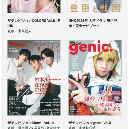
ザテレビジョンCOLORS Vol.61 P
NHK2026年 大河ドラマ 豊臣兄
INK
弟！完全ナビブック
表紙：中島健人
ザテレビジョンShow Vol.10
ザテレビジョンgenic. Vol.8
表紙：岩本照×深澤辰哉×宮舘涼太
表紙：山姥切国広