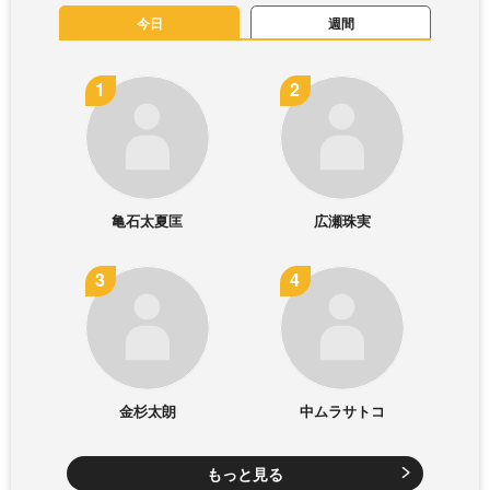
今日
週間
亀石太夏匡
広瀬珠実
金杉太朗
中ムラサトコ
もっと見る