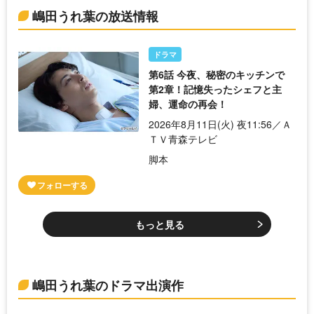
嶋田うれ葉の放送情報
ドラマ
第6話 今夜、秘密のキッチンで
第2章！記憶失ったシェフと主
婦、運命の再会！
2026年8月11日(火) 夜11:56／Ａ
ＴＶ青森テレビ
脚本
もっと見る
嶋田うれ葉のドラマ出演作