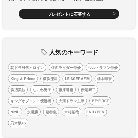
プレゼントに応募する
人気のキーワード
朝ドラ歴代ヒロイン
仮面ライダー俳優
ウルトラマン俳優
King ＆ Prince
横浜流星
LE SSERAFIM
橋本環奈
浜辺美波
なにわ男子
藤原竜也
赤楚衛二
キングオブコント優勝者
大河ドラマ主演
BE:FIRST
NiziU
永瀬廉
超特急
木村拓哉
ENHYPEN
乃木坂46