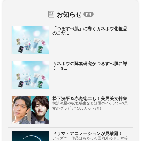
お知らせ
「つるすべ肌」に導くカネボウ化粧品
のこだ...
カネボウの酵素研究がつるすべ肌に導
く！s...
松下洸平＆赤楚衛二も！美男美女特集
横浜流星や板垣瑞生など話題のイケメンや美
女のグラビア1500カット超！
ドラマ・アニメーションが見放題！
ディズニー作品はもちろん国内外のドラマ等