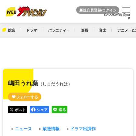
KADOKAWA Grou
KADOKAWA Grou
p
p
総合
ドラマ
バラエティー
映画
音楽
アニメ・2.
嶋田うれ葉
（しまだうれは）
ポスト
シェア
送る
ニュース
放送情報
ドラマ出演作