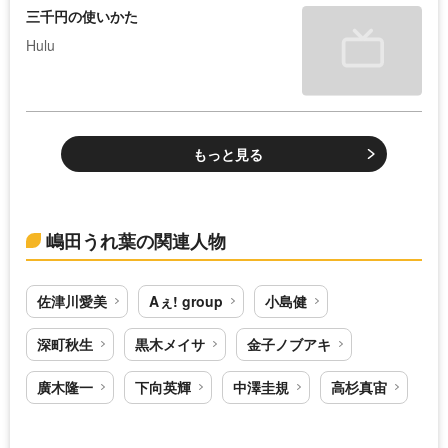
三千円の使いかた
Hulu
もっと見る
嶋田うれ葉の関連人物
佐津川愛美
Aぇ! group
小島健
深町秋生
黒木メイサ
金子ノブアキ
廣木隆一
下向英輝
中澤圭規
高杉真宙