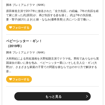
脚本 プレミアムドラマ（NHK）
原田泰造主演で2017年に放送された「全力失踪」の続編。7年の失踪を経
て家に戻った武(原田)が、再び失踪する姿を描く。武は7年の失踪後、
妻・聖子(緒川たまき)と娘・ななみ(優希美青)と共にパン店で働い...
ベビーシッター・ギン！
（2019年）
脚本 プレミアムドラマ（NHK）
大和和紀による同名漫画を大野拓朗主演でドラマ化。男性でありながら英
国淑女の装いに身を包み、ベビーシッター業にいそしむ主人公・ギン(大
野)が、さまざまな家庭の子育ての問題を彼ならではのやり方で解決する
姿...
もっと見る