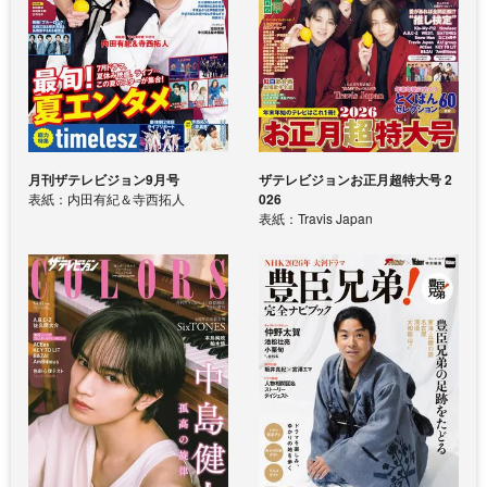
月刊ザテレビジョン9月号
ザテレビジョンお正月超特大号 2
表紙：内田有紀＆寺西拓人
026
表紙：Travis Japan