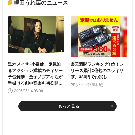
嶋田うれ葉のニュース
黒木メイサ×小島健、鬼気迫
楽天週間ランキング1位！シ
るアクション満載のティザー
リーズ累計3億包のスッキリ
予告解禁 金子ノブアキらが
茶。380円でお試し
手掛ける劇中音楽も初公開＜
PR(ハーブ健康本舗)
八神瑛子＞
2026/05/14 06:00
もっと見る