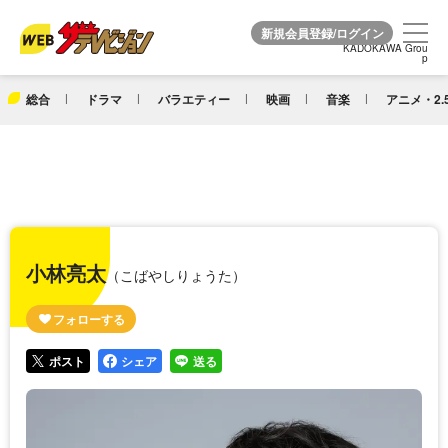
KADOKAWA Grou
KADOKAWA Grou
p
p
総合
ドラマ
バラエティー
映画
音楽
アニメ・2.
小林亮太
（こばやしりょうた）
ポスト
シェア
送る