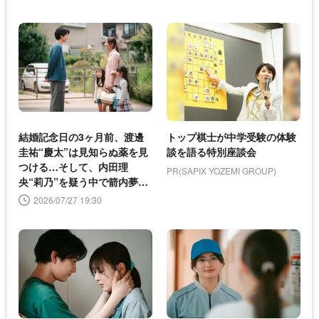
結婚記念日の3ヶ月前、渡邊
トップ棋士が中学受験の体験
圭祐“慶太”は見知らぬ薬を見
談を語る特別座談会
つける…そして、内田理
PR(SAPIX YOZEMI GROUP)
央“莉乃”を疑う中で箭内夢
菜“エレナ”に出会う＜夫を殺
2026/07/27 19:30
したはずなのに＞