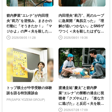
箭内夢菜“エレナ”が内田理
内田理央“莉乃”、死のループ
央“莉乃”を逆恨み、まさかの
に急展開「鳥肌立った」「理
行動に「そうきたか！」「マ
解が追いつかない」とSNSザ
ジかよ」の声＜夫を殺したは
ワつく＜夫を殺したはずなの
ずなのに＞
に＞
2026/08/05 11:28
2026/08/01 19:36
トップ棋士が中学受験の体験
渡邊圭祐“慶太”と箭内夢
談を語る特別座談会
菜“エレナ”の禁断の過去に視
聴者「クズやんけ」「楽な方
PR(SAPIX YOZEMI GROUP)
に逃げた」と反応＜夫を殺し
たはずなのに＞
2026/07/28 17:09