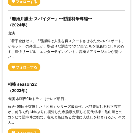
「離婚弁護士 スパイダー」〜慰謝料争奪編〜
（2024年）
出演
「着手金はゼロ」「慰謝料は人生を再スタートさせるためのパスポート」
がモットーの弁護士が、型破りな調査で“クソ夫”たちを徹底的に叩きのめ
す、痛快リーガル・エンターテインメント。高橋メアリージュンが傷つ
い...
相棒 season22
（2023年）
出演 水曜夜9時ドラマ（テレビ朝日）
放送400回を突破した「相棒」シリーズ最新作。水谷豊演じる杉下右京
が、前作で約14年ぶりに復帰した寺脇康文演じる初代相棒・亀山薫との
コンビで難事件に挑む。右京と薫はある女性に人捜しを頼まれるが、その
人...