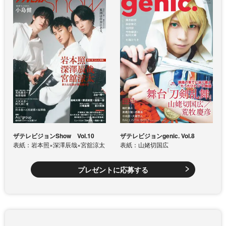
ザテレビジョンShow Vol.10
ザテレビジョンgenic. Vol.8
表紙：岩本照×深澤辰哉×宮舘涼太
表紙：山姥切国広
プレゼントに応募する