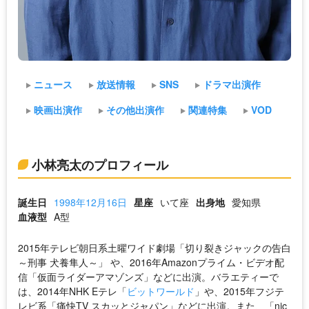
ニュース
放送情報
SNS
ドラマ出演作
映画出演作
その他出演作
関連特集
VOD
小林亮太のプロフィール
誕生日
1998年12月16日
星座
いて座
出身地
愛知県
血液型
A型
2015年テレビ朝日系土曜ワイド劇場「切り裂きジャックの告白
～刑事 犬養隼人～」 や、2016年Amazonプライム・ビデオ配
信「仮面ライダーアマゾンズ」などに出演。バラエティーで
は、2014年NHK Eテレ「
ビットワールド
」や、2015年フジテ
レビ系「痛快TV スカッとジャパン」などに出演。また、「nic