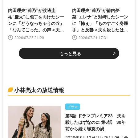
内田理央“莉乃”が渡邊圭
内田理央“莉乃”が箭内夢
祐“慶太”に包丁を向けたシー
菜“エレナ”と対峙したシーン
ンに「どうなっちゃうの!?」
に「怖ぇ」「ものすごく身勝
「なんてこった」の声＜夫を
手」と反響＜夫を殺したはず
殺したはずなのに＞
なのに＞
2026/07/25 21:20
2026/07/21 17:31
もっと見る
小林亮太の放送情報
ドラマ
第6話 ドラマプレミア23 夫を
殺したはずなのに 第6話 30年
前から続く螺旋の渦
2026年8月10日(月) 夜11:06／テ