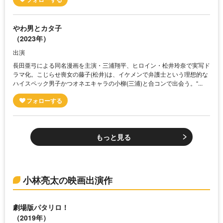
やわ男とカタ子
（2023年）
出演
長田亜弓による同名漫画を主演・三浦翔平、ヒロイン・松井玲奈で実写ド
ラマ化。こじらせ喪女の藤子(松井)は、イケメンで弁護士という理想的な
ハイスペック男子かつオネエキャラの小柳(三浦)と合コンで出会う。“...
もっと見る
小林亮太の映画出演作
劇場版パタリロ！
（2019年）