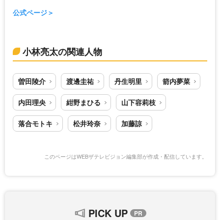
公式ページ
小林亮太の関連人物
曽田陵介
渡邊圭祐
丹生明里
箭内夢菜
内田理央
紺野まひる
山下容莉枝
落合モトキ
松井玲奈
加藤諒
このページはWEBザテレビジョン編集部が作成・配信しています。
PICK UP