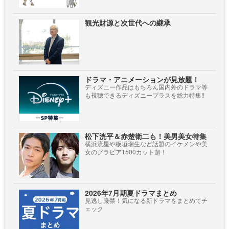
観光財源と次世代への継承
ドラマ・アニメーションが見放題！
ディズニー作品はもちろん国内外のドラマ等
も視聴できるディズニープラスを総力特集!!
松下洸平＆赤楚衛二も！美男美女特集
横浜流星や板垣瑞生など話題のイケメンや美
女のグラビア1500カット超！
2026年7月期夏ドラマまとめ
見逃し厳禁！気になる新ドラマをまとめてチ
ェック