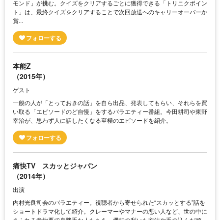
モンド」が挑む。クイズをクリアするごとに獲得できる「トリニクポイン
ト」は、最終クイズをクリアすることで次回放送へのキャリーオーバーか
賞...
本能Z
（2015年）
ゲスト
一般の人が「とっておきの話」を自ら出品、発表してもらい、それらを買
い取る「エピソードのど自慢」をするバラエティー番組。今田耕司や東野
幸治が、思わず人に話したくなる至極のエピソードを紹介。
痛快TV スカッとジャパン
（2014年）
出演
内村光良司会のバラエティー。視聴者から寄せられた“スカッとする”話を
ショートドラマ化して紹介。クレーマーやマナーの悪い人など、世の中に
あふれる意地悪で身勝手な人たちを、機転の利いた方法や手の込んだ頭