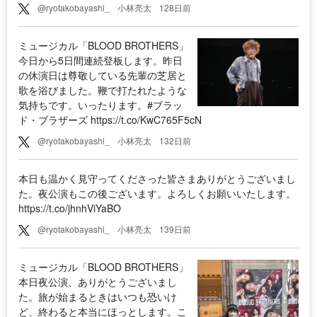
@ryotakobayashi_
小林亮太
128日前
⁡ミュージカル「BLOOD BROTHERS」
今日から5日間連続登板します。昨日
の休演日は尊敬している先輩の芝居と
歌を浴びました。鞭で打たれたような
気持ちです。いったります。#ブラッ
ド・ブラザーズ https://t.co/KwC765F5cN
@ryotakobayashi_
小林亮太
132日前
本日も温かく見守ってくださった皆さまありがとうございまし
た。夜公演もこの後ございます。よろしくお願いいたします。
https://t.co/jhnhViYaBO
@ryotakobayashi_
小林亮太
139日前
ミュージカル「BLOOD BROTHERS」
本日夜公演、ありがとうございまし
た。旅が始まるときはいつも恐いけ
ど、終わると本当にほっとします。こ