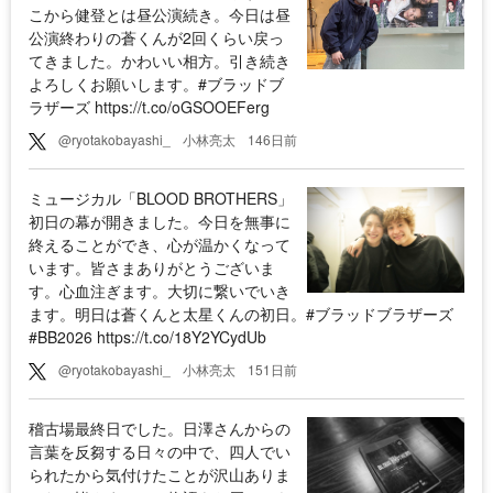
こから健登とは昼公演続き。今日は昼
公演終わりの蒼くんが2回くらい戻っ
てきました。かわいい相方。引き続き
よろしくお願いします。#ブラッドブ
ラザーズ https://t.co/oGSOOEFerg
@ryotakobayashi_
小林亮太
146日前
ミュージカル「BLOOD BROTHERS」
初日の幕が開きました。今日を無事に
終えることができ、心が温かくなって
います。皆さまありがとうございま
す。心血注ぎます。大切に繋いでいき
ます。明日は蒼くんと太星くんの初日。#ブラッドブラザーズ
#BB2026 https://t.co/18Y2YCydUb
@ryotakobayashi_
小林亮太
151日前
稽古場最終日でした。日澤さんからの
言葉を反芻する日々の中で、四人でい
られたから気付けたことが沢山ありま