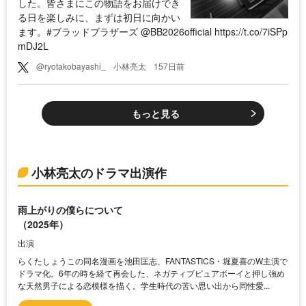
した。皆さまにこの物語をお届けでき
る日を楽しみに、まずは初日に向かい
ます。#ブラッドブラザーズ @BB2026official https://t.co/7iSPp
mDJ2L
@ryotakobayashi_
小林亮太
157日前
もっと見る
小林亮太のドラマ出演作
雨上がりの僕らについて
（2025年）
出演
らくたしょうこの同名漫画を池田匡志、FANTASTICS・堀夏喜のW主演で
ドラマ化。6年の時を経て再会した、ネガティブピュアボーイと押し強め
な天然男子による恋模様を描く。学生時代の苦い思い出から同性愛...