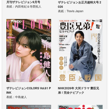
月刊ザテレビジョン9月号
ザテレビジョンお正月超特大号 2
表紙：内田有紀＆寺西拓人
026
表紙：Travis Japan
ザテレビジョンCOLORS Vol.61 P
NHK2026年 大河ドラマ 豊臣兄
INK
弟！完全ナビブック
表紙：中島健人