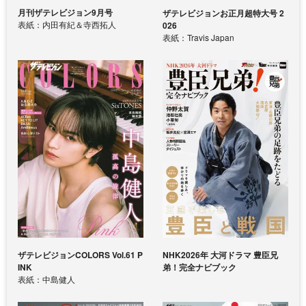
月刊ザテレビジョン9月号
ザテレビジョンお正月超特大号 2
表紙：内田有紀＆寺西拓人
026
表紙：Travis Japan
ザテレビジョンCOLORS Vol.61 P
NHK2026年 大河ドラマ 豊臣兄
INK
弟！完全ナビブック
表紙：中島健人