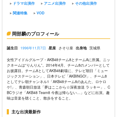
ドラマ出演作
アニメ出演作
その他出演作
関連特集
VOD
岡部麟のプロフィール
誕生日
1996年11月7日
星座
さそり座
出身地
茨城県
女性アイドルグループ・AKB48チーム8とチームAに所属。ニッ
クネームは“りんりん”。2014年4月、チーム8のメンバーとして
お披露目。チーム8としてAKB48劇場に、テレビ朝日「ミュー
ジックステーション」、日本テレビ「AKBINGO!」、チーム8
としてテレ朝チャンネル1「AKB48チーム8のあんた、ロケロ
ケ!」、青森朝日放送「夢はここから☆深夜放送 ラッキー」、C
BCラジオ「AKB48 Team8 今夜は帰らない…」などに出演。趣
味は音楽を聴くこと、散歩をすること。
主な出演最新作