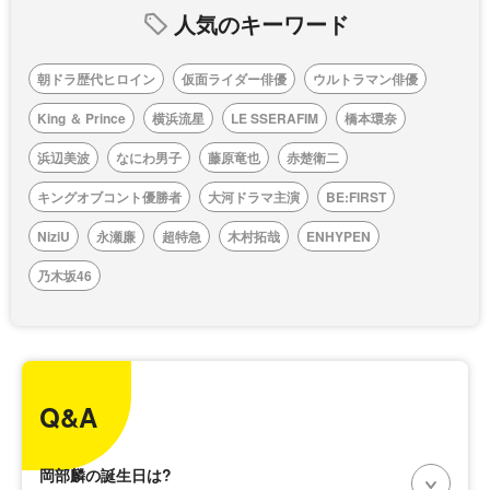
人気のキーワード
朝ドラ歴代ヒロイン
仮面ライダー俳優
ウルトラマン俳優
King ＆ Prince
横浜流星
LE SSERAFIM
橋本環奈
浜辺美波
なにわ男子
藤原竜也
赤楚衛二
キングオブコント優勝者
大河ドラマ主演
BE:FIRST
NiziU
永瀬廉
超特急
木村拓哉
ENHYPEN
乃木坂46
Q&A
岡部麟の誕生日は?