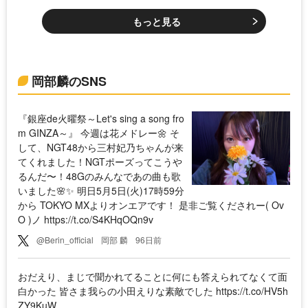
もっと見る
岡部麟のSNS
『銀座de火曜祭～Let's sing a song fro
m GINZA～』 今週は花メドレー🌼 そ
して、NGT48から三村妃乃ちゃんが来
てくれました！NGTポーズってこうや
るんだ〜！48Gのみんなであの曲も歌
いました🌸✨ 明日5月5日(火)17時59分
から TOKYO MXよりオンエアです！ 是非ご覧くだされー( Ov
O )ノ https://t.co/S4KHqOQn9v
@Berin_official
岡部 麟
96日前
おだえり、まじで聞かれてることに何にも答えられてなくて面
白かった 皆さま我らの小田えりな素敵でした https://t.co/HV5h
ZY9KuW