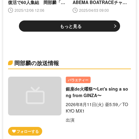
復活で60人集結 岡部麟「約
ABEMA BOATRACEチャン
束を果たせた」
ネルにて放送開始
2025/12/06 12:06
2025/04/03 09:00
もっと見る
岡部麟の放送情報
バラエティー
銀座de火曜祭〜Let's sing a so
ng from GINZA〜
2026年8月11日(火) 昼5:59／TO
KYO MX1
出演