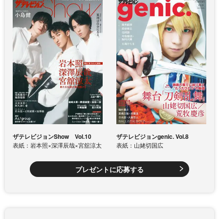
ザテレビジョンShow Vol.10
ザテレビジョンgenic. Vol.8
表紙：岩本照×深澤辰哉×宮舘涼太
表紙：山姥切国広
プレゼントに応募する