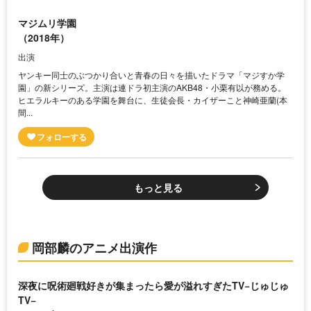
マジムリ学園
（2018年）
出演
ヤンキー同士のぶつかり合いと青春の日々を描いたドラマ「マジすか学
園」の新シリーズ。主演は連ドラ初主演のAKB48・小栗有以が務める。
ヒエラルキーのある学園を舞台に、生徒会長・カイザーこと神崎亜蘭(本
間...
もっと見る
岡部麟のアニメ出演作
深夜に呪術廻戦好きが集まったら愛が溢れすぎたTV−じゅじゅ
TV−