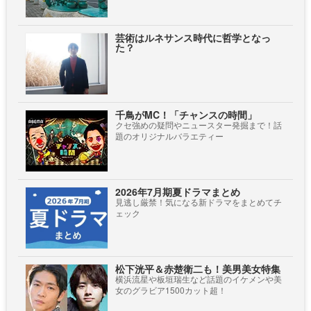
芸術はルネサンス時代に哲学となっ
た？
千鳥がMC！「チャンスの時間」
クセ強めの疑問やニュースター発掘まで！話
題のオリジナルバラエティー
2026年7月期夏ドラマまとめ
見逃し厳禁！気になる新ドラマをまとめてチ
ェック
松下洸平＆赤楚衛二も！美男美女特集
横浜流星や板垣瑞生など話題のイケメンや美
女のグラビア1500カット超！