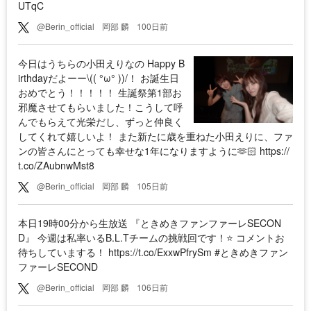
UTqC
@Berin_official
岡部 麟
100日前
今日はうちらの小田えりなの Happy B
irthdayだよーー\(( °ω° ))/！ お誕生日
おめでとう！！！！！ 生誕祭第1部お
邪魔させてもらいました！こうして呼
んでもらえて光栄だし、ずっと仲良く
してくれて嬉しいよ！ また新たに歳を重ねた小田えりに、ファ
ンの皆さんにとっても幸せな1年になりますように🫶🏻 https://
t.co/ZAubnwMst8
@Berin_official
岡部 麟
105日前
本日19時00分から生放送 『ときめきファンファーレSECON
D』 今週は私率いるB.L.Tチームの挑戦回です！⭐️ コメントお
待ちしていまする！ https://t.co/ExxwPfrySm #ときめきファン
ファーレSECOND
@Berin_official
岡部 麟
106日前