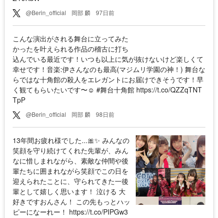
@Berin_official
岡部 麟
97日前
こんな演出がされる舞台に立ってみた
かったを叶えられる作品の稽古に打ち
込んでいる最近です！いつも以上に気が抜けないけど楽しくて
幸せです！音楽:伊さんなのも最高(マジムリ学園の神！) 舞台な
らではな十角館の殺人をエレガントにお届けできそうです！早
く観てもらいたいです〜☺️ #舞台十角館 https://t.co/QZZqTNT
TpP
@Berin_official
岡部 麟
98日前
13年間お疲れ様でした...🎀✨ みんなの
笑顔を守り続けてくれた先輩が、みん
なに惜しまれながら、素敵な仲間や後
輩たちに囲まれながら笑顔でこの日を
迎えられたことに、守られてきた一後
輩として嬉しく思います！ 泣ける 大
好きですおんさん！ この先もっとハッ
ピーになーれー！ https://t.co/PIPGw3