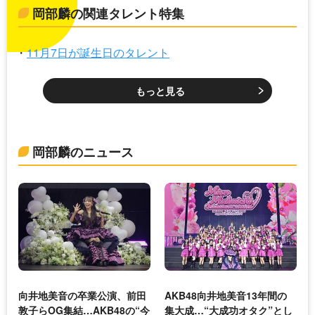
岡部麟の関連タレント特集
11月7日が誕生日のタレント
もっと見る
岡部麟のニュース
向井地美音の卒業公演、前田
AKB48向井地美音13年間の
敦子らOG集結…AKB48の“今
集大成…“大成功オタク”とし