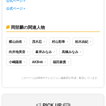
公式ページ
公式ページ
岡部麟の関連人物
横山由依
茂木忍
村山彩希
柏木由紀
向井地美音
峯岸みなみ
高橋みなみ
小嶋陽菜
AKB48
福田麻貴
このページはWEBザテレビジョン編集部が作成・配信しています。
PICK UP