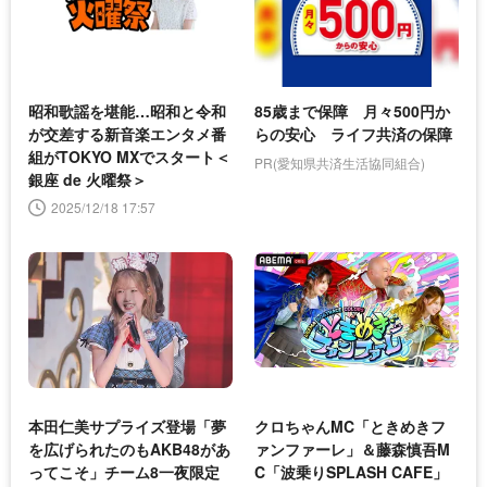
昭和歌謡を堪能…昭和と令和
85歳まで保障 月々500円か
が交差する新音楽エンタメ番
らの安心 ライフ共済の保障
組がTOKYO MXでスタート＜
PR(愛知県共済生活協同組合)
銀座 de 火曜祭＞
2025/12/18 17:57
本田仁美サプライズ登場「夢
クロちゃんMC「ときめきフ
を広げられたのもAKB48があ
ァンファーレ」＆藤森慎吾M
ってこそ」チーム8一夜限定
C「波乗りSPLASH CAFE」