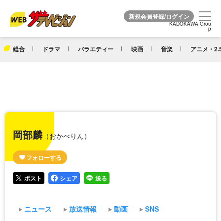
KADOKAWA Grou
KADOKAWA Grou
p
p
総合
ドラマ
バラエティー
映画
音楽
アニメ・2.
岡部麟
（おかべりん）
ポスト
シェア
送る
ニュース
放送情報
動画
SNS