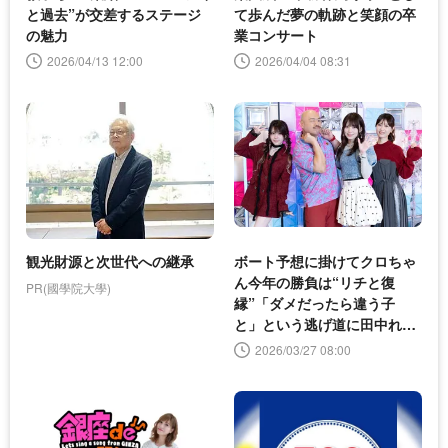
と過去”が交差するステージ
て歩んだ夢の軌跡と笑顔の卒
の魅力
業コンサート
2026/04/13 12:00
2026/04/04 08:31
観光財源と次世代への継承
ボート予想に掛けてクロちゃ
ん今年の勝負は“リチと復
PR(國學院大學)
縁”「ダメだったら違う子
と」という逃げ道に田中れい
な＆岡部麟が厳しくツッコミ
2026/03/27 08:00
＜ABEMA BOATRACE COL
ORS＞