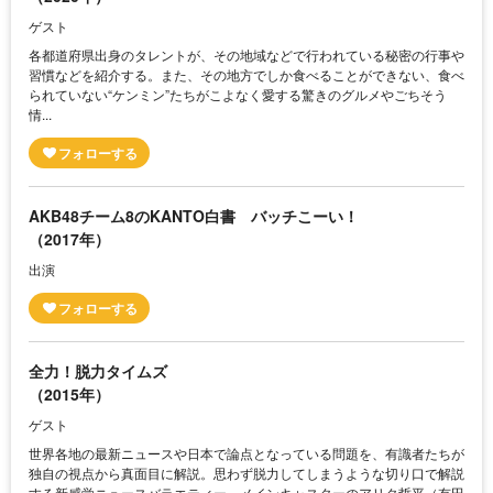
ゲスト
各都道府県出身のタレントが、その地域などで行われている秘密の行事や
習慣などを紹介する。また、その地方でしか食べることができない、食べ
られていない“ケンミン”たちがこよなく愛する驚きのグルメやごちそう
情...
AKB48チーム8のKANTO白書 バッチこーい！
（2017年）
出演
全力！脱力タイムズ
（2015年）
ゲスト
世界各地の最新ニュースや日本で論点となっている問題を、有識者たちが
独自の視点から真面目に解説。思わず脱力してしまうような切り口で解説
する新感覚ニュースバラエティー。メインキャスターのアリタ哲平（有田