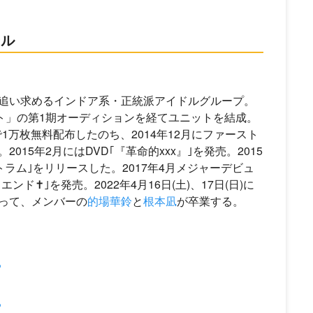
ール
追い求めるインドア系・正統派アイドルグループ。
ェクト」の第1期オーディションを経てユニットを結成。
で1万枚無料配布したのち、2014年12月にファースト
15年2月にはDVD｢『革命的xxx』｣を発売。2015
ラム｣をリリースした。2017年4月メジャーデビュ
✝｣を発売。2022年4月16日(土)、17日(日)に
って、メンバーの
的場華鈴
と
根本凪
が卒業する。
?
?