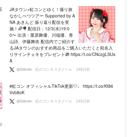
E
JAタウン×虹コンとゆく！撮り旅
なかしべつツアー Supported by A
NA あきんど 振り返り配信を実
施！🌈🎥 配信日：12/3(水)19:0
0〜 出演：栗原舞優、川端優、青
山詩、伊藤舞依 配信内でご紹介す
るJAタウンのおすすめ商品をご購入いただくと宛名入
りサインチェキをプレゼント🎁 https://t.co/CNczgLSUs
A
@2zicon
虹のコンキスタドール
248日前
#虹コン オフィシャルTikTok更新🤍♩ https://t.co/Kt86
Vvb8oK
@2zicon
虹のコンキスタドール
249日前
/