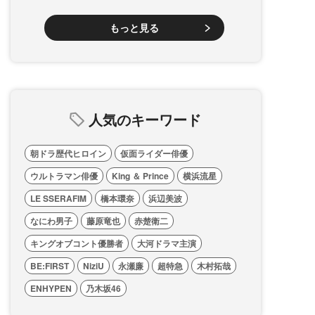
もっと見る
人気のキーワード
朝ドラ歴代ヒロイン
仮面ライダー俳優
ウルトラマン俳優
King ＆ Prince
横浜流星
LE SSERAFIM
橋本環奈
浜辺美波
なにわ男子
藤原竜也
赤楚衛二
キングオブコント優勝者
大河ドラマ主演
BE:FIRST
NiziU
永瀬廉
超特急
木村拓哉
ENHYPEN
乃木坂46