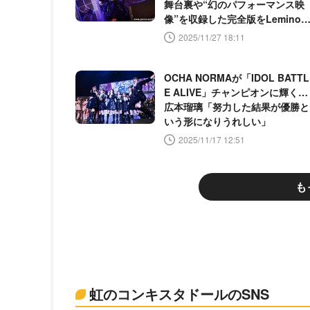
舞台裏や“幻のパフォーマンス映
像”を収録した完全版をLemino
配信
2025/11/27 18:11
OCHA NORMAが「IDOL BATTL
E ALIVE」チャンピオンに輝く…
広本瑠璃「努力した結果が優勝と
いう形になりうれしい」
2025/11/17 12:51
も
虹のコンキスタドールのSNS