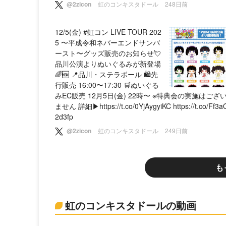
@2zicon
虹のコンキスタドール
248日前
12/5(金) #虹コン LIVE TOUR 202
5 〜平成令和ネバーエンドサンバ
ースト〜グッズ販売のお知らせ💘
品川公演よりぬいぐるみが新登場
🌈🆕 📍品川・ステラボール 🛍️先
行販売 16:00〜17:30 🛒ぬいぐる
みEC販売 12月5日(金) 22時〜 ※特典会の実施はござ
ません 詳細▶︎https://t.co/0YjAygyiKC https://t.co/Ff3a
2d3fp
@2zicon
虹のコンキスタドール
249日前
も
虹のコンキスタドールの動画