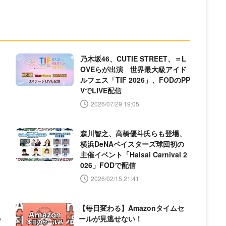
乃木坂46、CUTIE STREET、＝L
OVEらが出演 世界最大級アイド
ルフェス「TIF 2026」、FODのPP
VでLIVE配信
2026/07/29 19:05
森川智之、高橋優斗氏らも登場、
横浜DeNAベイスターズ球団初の
主催イベント「Haisai Carnival 2
026」FODで配信
2026/02/15 21:41
【毎日変わる】Amazonタイムセ
の
ールが見逃せない！