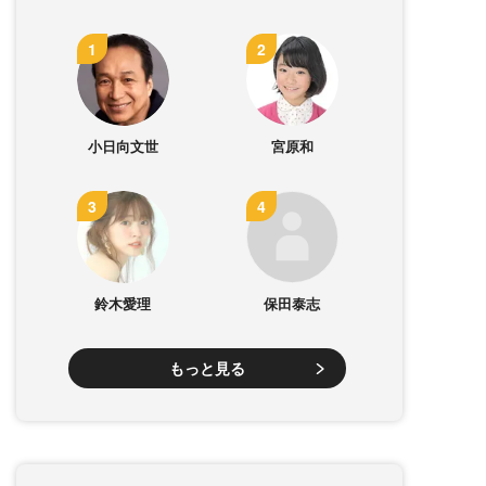
小日向文世
宮原和
鈴木愛理
保田泰志
もっと見る