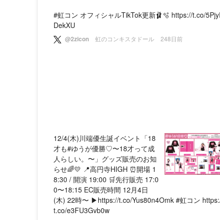
#虹コン オフィシャルTikTok更新🩰🫧 https://t.co/5Pjy
DekXU
@2zicon
虹のコンキスタドール
248日前
12/4(木)川端優生誕イベント「18
才も#ゆうが優勝♡〜18才って成
人らしい。〜」グッズ販売のお知
らせ🌈💛 📍高円寺HIGH ⏰開場 1
8:30 / 開演 19:00 🛒先行販売 17:0
0〜18:15 EC販売時間 12月4日
(木) 22時〜 ▶︎https://t.co/Yus80n4Omk #虹コン https:/
t.co/e3FU3Gvb0w