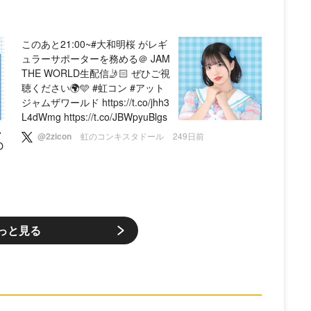
このあと21:00~#大和明桜 がレギ
ュラーサポーターを務める＠ JAM
THE WORLD生配信🤳🏻 ぜひご視
聴ください🌍🩵 #虹コン #アット
ジャムザワールド https://t.co/jhh3
L4dWmg https://t.co/JBWpyuBlgs
い
@2zicon
虹のコンキスタドール
249日前
O
っと見る