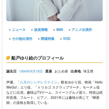
ニュース
放送情報
SNS
アニメ出演作
その他出演作
関連特集
VOD
船戸ゆり絵のプロフィール
誕生日
1994年9月18日
星座
おとめ座
出身地
埼玉県
声優。「
八月のシンデレラナイン
」椎名ゆかり役、映画「Hello
WeGo!」エリ役、「トリカゴ スクラップマーチ」モーチェ役
などに出演。趣味はTVゲーム、スイーツグルメ巡り。特技は絶
対音感、フルート、ピアノ。2021年には趣味が高じて「唎酒
師」の資格を取得している。