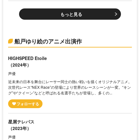
もっと見る
船戸ゆり絵のアニメ出演作
HIGHSPEED Etoile
（2024年）
声優
近未来の日本を舞台にレーサー同士の熱い戦いを描くオリジナルアニメ。
次世代レース“NEX Race”の登場により世界のレースシーンが一変。“キン
グ”や“クイーン”などと呼ばれる名選手たちが登場し、多くの...
星屑テレパス
（2023年）
声優