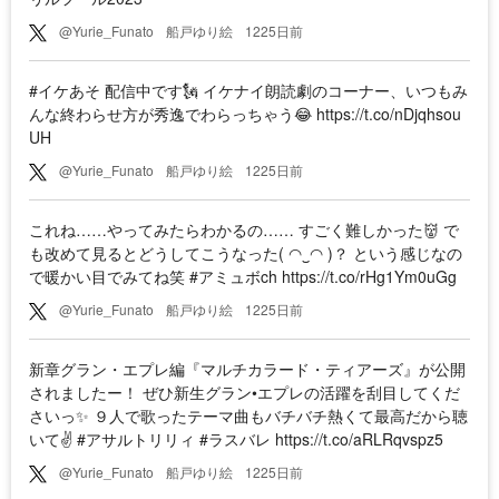
@Yurie_Funato
船戸ゆり絵
1225日前
#イケあそ 配信中です🗽 イケナイ朗読劇のコーナー、いつもみ
んな終わらせ方が秀逸でわらっちゃう😂 https://t.co/nDjqhsou
UH
@Yurie_Funato
船戸ゆり絵
1225日前
これね……やってみたらわかるの…… すごく難しかった👹 で
も改めて見るとどうしてこうなった( ◠‿◠ )？ という感じなの
で暖かい目でみてね笑 #アミュボch https://t.co/rHg1Ym0uGg
@Yurie_Funato
船戸ゆり絵
1225日前
新章グラン・エプレ編『マルチカラード・ティアーズ』が公開
されましたー！ ぜひ新生グラン•エプレの活躍を刮目してくだ
さいっ✨ ９人で歌ったテーマ曲もバチバチ熱くて最高だから聴
いて✌️ #アサルトリリィ #ラスバレ https://t.co/aRLRqvspz5
@Yurie_Funato
船戸ゆり絵
1225日前