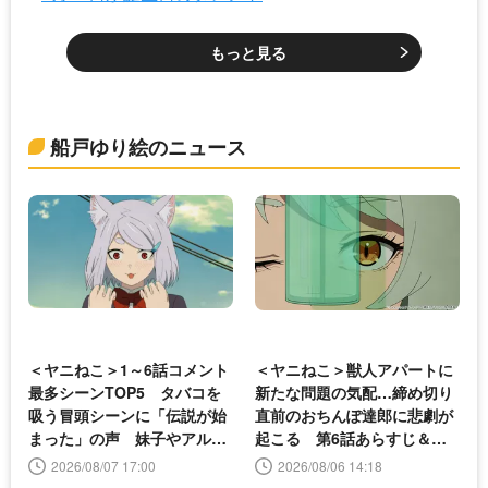
もっと見る
船戸ゆり絵のニュース
＜ヤニねこ＞1～6話コメント
＜ヤニねこ＞獣人アパートに
最多シーンTOP5 タバコを
新たな問題の気配…締め切り
吸う冒頭シーンに「伝説が始
直前のおちんぽ達郎に悲劇が
まった」の声 妹子やアルね
起こる 第6話あらすじ＆先
こにも注目が
行カット公開
2026/08/07 17:00
2026/08/06 14:18