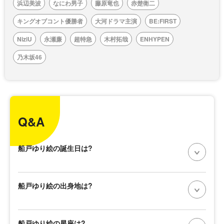
浜辺美波
なにわ男子
藤原竜也
赤楚衛二
キングオブコント優勝者
大河ドラマ主演
BE:FIRST
NiziU
永瀬廉
超特急
木村拓哉
ENHYPEN
乃木坂46
Q&A
船戸ゆり絵の誕生日は?
船戸ゆり絵の出身地は?
船戸ゆり絵の星座は?