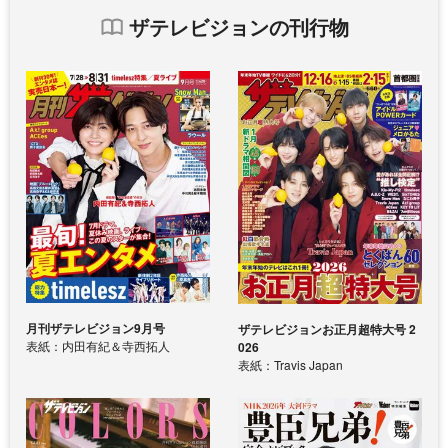
ザテレビジョンの刊行物
月刊ザテレビジョン9月号
ザテレビジョンお正月超特大号 2
表紙：内田有紀＆寺西拓人
026
表紙：Travis Japan