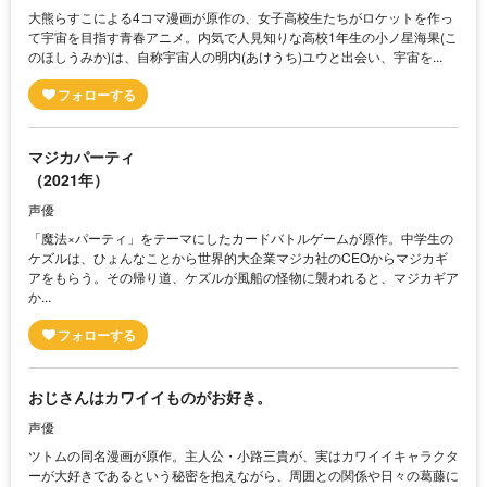
大熊らすこによる4コマ漫画が原作の、女子高校生たちがロケットを作っ
て宇宙を目指す青春アニメ。内気で人見知りな高校1年生の小ノ星海果(こ
のほしうみか)は、自称宇宙人の明内(あけうち)ユウと出会い、宇宙を...
マジカパーティ
（2021年）
声優
「魔法×パーティ」をテーマにしたカードバトルゲームが原作。中学生の
ケズルは、ひょんなことから世界的大企業マジカ社のCEOからマジカギ
アをもらう。その帰り道、ケズルが風船の怪物に襲われると、マジカギア
か...
おじさんはカワイイものがお好き。
声優
ツトムの同名漫画が原作。主人公・小路三貴が、実はカワイイキャラクタ
ーが大好きであるという秘密を抱えながら、周囲との関係や日々の葛藤に