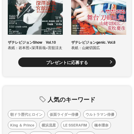
ザテレビジョンShow Vol.10
ザテレビジョンgenic. Vol.8
表紙：岩本照×深澤辰哉×宮舘涼太
表紙：山姥切国広
プレゼントに応募する
人気のキーワード
朝ドラ歴代ヒロイン
仮面ライダー俳優
ウルトラマン俳優
King ＆ Prince
横浜流星
LE SSERAFIM
橋本環奈