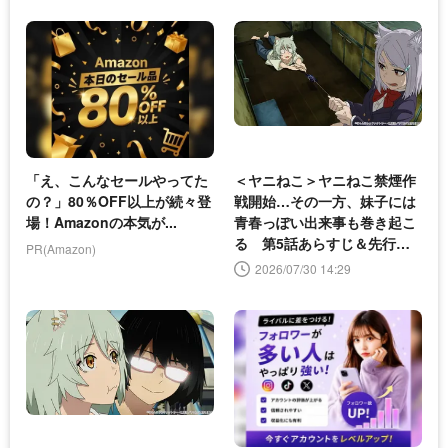
「え、こんなセールやってた
＜ヤニねこ＞ヤニねこ禁煙作
の？」80％OFF以上が続々登
戦開始…その一方、妹子には
場！Amazonの本気が...
青春っぽい出来事も巻き起こ
る 第5話あらすじ＆先行カ
PR(Amazon)
ット公開
2026/07/30 14:29