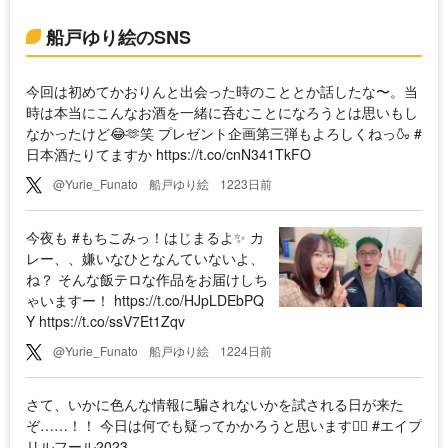
船戸ゆり絵のSNS
今回は初めてかおりんと出会った時のこととか話したな〜。当
時は本当にこんなお酒を一緒に呑むことになろうとは思いもし
なかったけど😂🫶笑 プレゼント企画第三弾もよろしくねっ🍶 #
日本酒たりてますか https://t.co/cnN341TkFO
@Yurie_Funato
船戸ゆり絵
1223日前
今夜も #もちこみっ！はじまるよ✨ カ
レー、、嫌いなひとなんていないよ、
ね？ そんな飯テロな作品をお届けしち
ゃいますー！ https://t.co/HJpLDEbPQ
Y https://t.co/ssV7Et1Zqv
@Yurie_Funato
船戸ゆり絵
1224日前
さて、いかに色んな情報に騙されないかを試される日が来た
ぞ……！！ 今日は何でも疑ってかかろうと思います🙋‍♀️ #エイプ
リルフール2023