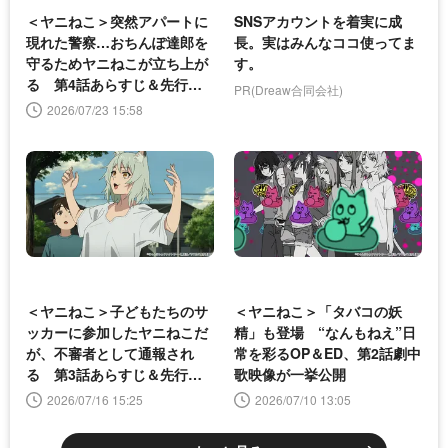
＜ヤニねこ＞突然アパートに
SNSアカウントを着実に成
現れた警察…おちんぽ達郎を
長。実はみんなココ使ってま
守るためヤニねこが立ち上が
す。
る 第4話あらすじ＆先行カ
PR(Dreaw合同会社)
ット公開
2026/07/23 15:58
＜ヤニねこ＞子どもたちのサ
＜ヤニねこ＞「タバコの妖
ッカーに参加したヤニねこだ
精」も登場 “なんもねえ”日
が、不審者として通報され
常を彩るOP＆ED、第2話劇中
る 第3話あらすじ＆先行カ
歌映像が一挙公開
ット公開
2026/07/16 15:25
2026/07/10 13:05