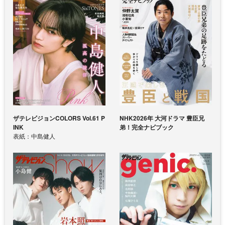
ザテレビジョンCOLORS Vol.61 P
NHK2026年 大河ドラマ 豊臣兄
INK
弟！完全ナビブック
表紙：中島健人