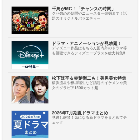
千鳥がMC！「チャンスの時間」
クセ強めの疑問やニュースター発掘まで！話
題のオリジナルバラエティー
ドラマ・アニメーションが見放題！
ディズニー作品はもちろん国内外のドラマ等
も視聴できるディズニープラスを総力特集!!
松下洸平＆赤楚衛二も！美男美女特集
横浜流星や板垣瑞生など話題のイケメンや美
女のグラビア1500カット超！
2026年7月期夏ドラマまとめ
見逃し厳禁！気になる新ドラマをまとめてチ
ェック