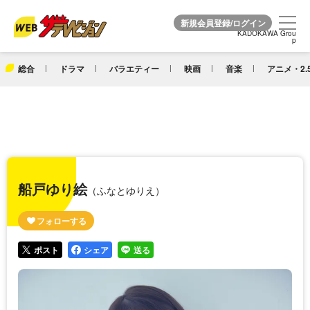
KADOKAWA Grou
KADOKAWA Grou
p
p
総合
ドラマ
バラエティー
映画
音楽
アニメ・2.
船戸ゆり絵
（ふなとゆりえ）
ポスト
シェア
送る