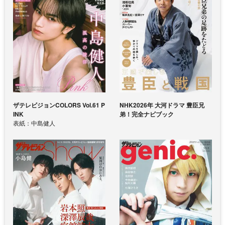
ザテレビジョンCOLORS Vol.61 P
NHK2026年 大河ドラマ 豊臣兄
INK
弟！完全ナビブック
表紙：中島健人