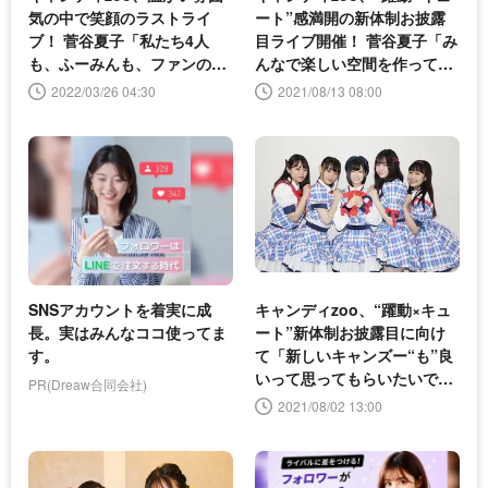
気の中で笑顔のラストライ
ート”感満開の新体制お披露
ブ！ 菅谷夏子「私たち4人
目ライブ開催！ 菅谷夏子「み
も、ふーみんも、ファンのみ
んなで楽しい空間を作ってい
んなも、楽しいと思える道を
きたい！」
2022/03/26 04:30
2021/08/13 08:00
進んでいってくれたらうれし
い」
SNSアカウントを着実に成
キャンディzoo、“躍動×キュ
長。実はみんなココ使ってま
ート”新体制お披露目に向け
す。
て「新しいキャンズー“も”良
いって思ってもらいたいで
PR(Dreaw合同会社)
す！」
2021/08/02 13:00