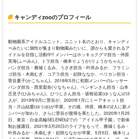
キャンディzooのプロフィール
動物園系アイドルユニット。ユニット名のとおり、キャンディ
ーみたいに個性が集まり動物園みたいに、誰からも愛されるア
イドルを目指し活動中!! メンバーはホッキョクグマ担当・仲原
芙海(ふーみん)、トラ担当・橋本りょうか(りょうかちゃん)、
パンダ担当・雅城くるみ、うさぎ担当・叶井みるか、フラミン
ゴ担当・木南むぎ、コアラ担当・妃咲ななか、ペリカン担当・
菅谷夏子(かこちゃん)。2018年5月に初期メンバーのレッサー
パンダ担当・西里梨奈(りなちゃん)、ペンギンさん担当・山本
丕見子(ひみちゃん)、ひつじさん担当・坂牧佑菜(ゆぅなん)の3
人が、2019年9月に菅谷が、2020年1月にミーアキャット担
当・片山結愛(ゆうゆ)が卒業。その後、仲原、橋本の2人に新メ
ンバーが加わり、さらに菅谷が復帰を果たした。2020年1月25
日、東京・白金高輪SELENEb2での「アイドル甲子園」で新体
制お披露目。2021年3月20日のライブをもって、雅城くるみ・
叶井みるか・木南むぎ・妃咲ななかが卒業、5月5日、橋本りょ