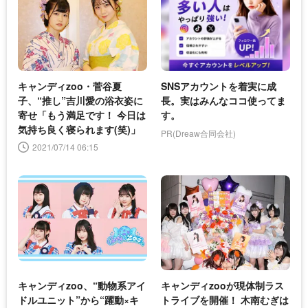
キャンディzoo・菅谷夏
SNSアカウントを着実に成
子、“推し”吉川愛の浴衣姿に
長。実はみんなココ使ってま
寄せ「もう満足です！ 今日は
す。
気持ち良く寝られます(笑)」
PR(Dreaw合同会社)
2021/07/14 06:15
キャンディzoo、“動物系アイ
キャンディzooが現体制ラス
ドルユニット”から“躍動×キ
トライブを開催！ 木南むぎは