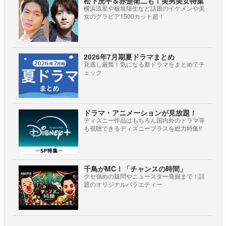
松下洸平＆赤楚衛二も！美男美女特集
横浜流星や板垣瑞生など話題のイケメンや美
女のグラビア1500カット超！
2026年7月期夏ドラマまとめ
見逃し厳禁！気になる新ドラマをまとめてチ
ェック
ドラマ・アニメーションが見放題！
ディズニー作品はもちろん国内外のドラマ等
も視聴できるディズニープラスを総力特集!!
千鳥がMC！「チャンスの時間」
クセ強めの疑問やニュースター発掘まで！話
題のオリジナルバラエティー