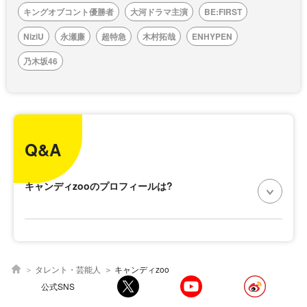
キングオブコント優勝者
大河ドラマ主演
BE:FIRST
NiziU
永瀬廉
超特急
木村拓哉
ENHYPEN
乃木坂46
Q&A
キャンディzooのプロフィールは?
タレント・芸能人
キャンディzoo
公式SNS