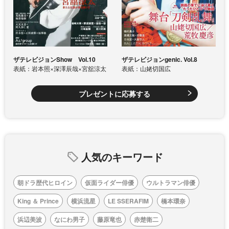
ザテレビジョンShow Vol.10
ザテレビジョンgenic. Vol.8
表紙：岩本照×深澤辰哉×宮舘涼太
表紙：山姥切国広
プレゼントに応募する
人気のキーワード
朝ドラ歴代ヒロイン
仮面ライダー俳優
ウルトラマン俳優
King ＆ Prince
横浜流星
LE SSERAFIM
橋本環奈
浜辺美波
なにわ男子
藤原竜也
赤楚衛二