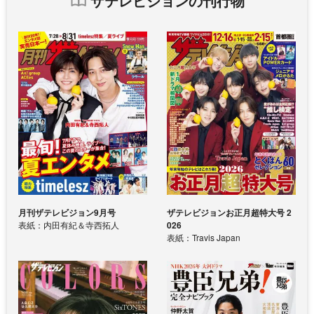
ザテレビジョンの刊行物
月刊ザテレビジョン9月号
ザテレビジョンお正月超特大号 2
表紙：内田有紀＆寺西拓人
026
表紙：Travis Japan