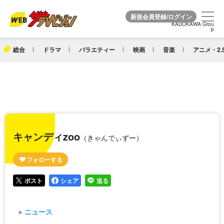
KADOKAWA Grou
KADOKAWA Grou
p
p
総合
ドラマ
バラエティー
映画
音楽
アニメ・2.
キャンディzoo
（きゃんでぃずー）
ポスト
シェア
送る
ニュース