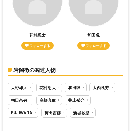
花村想太
和田颯
岩岡徹の関連人物
大野雄大
花村想太
和田颯
大西礼芳
朝日奈央
高橋真麻
井上裕介
FUJIWARA
袴田吉彦
新城毅彦