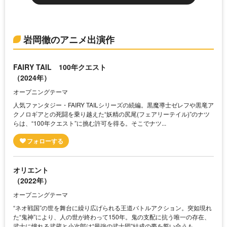
岩岡徹のアニメ出演作
FAIRY TAIL 100年クエスト
（2024年）
オープニングテーマ
人気ファンタジー・FAIRY TAILシリーズの続編。黒魔導士ゼレフや黒竜ア
クノロギアとの死闘を乗り越えた“妖精の尻尾(フェアリーテイル)”のナツ
らは、“100年クエスト”に挑む許可を得る。そこでナツ...
オリエント
（2022年）
オープニングテーマ
“ネオ戦国”の世を舞台に繰り広げられる王道バトルアクション。突如現れ
た“鬼神”により、人の世が終わって150年。鬼の支配に抗う唯一の存在、
武士に憧れる武蔵と小次郎は“最強の武士団”結成の夢を誓い合うも...