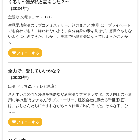
くるり〜誰が私と恋をした？〜
（2024年）
主題歌 火曜ドラマ（TBS）
生見愛瑠主演のラブコメミステリー。緒方まこと(生見)は、プライベート
でも会社でも人に嫌われないよう、自分自身の素を見せず、悪目立ちしな
いように生きてきた。しかし、事故で記憶喪失になってしまったことか
ら...
全力で、愛していいかな？
（2023年）
出演 ドラマ25（テレビ東京）
さんずい尺の同名漫画を桜庭ななみ主演で実写ドラマ化。大人同士の不器
用な年の差“うぶきゅん”ラブストーリー。建設会社に勤める千世(桜庭)
は、おじさんたちに囲まれながら日々仕事に励んでいた。そんな中、ひ
ょ...
ハイエナ