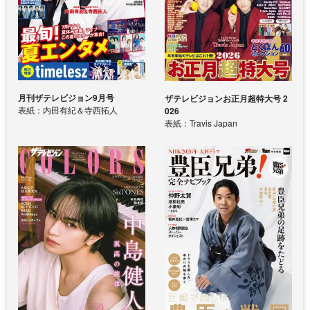
月刊ザテレビジョン9月号
ザテレビジョンお正月超特大号 2
表紙：内田有紀＆寺西拓人
026
表紙：Travis Japan