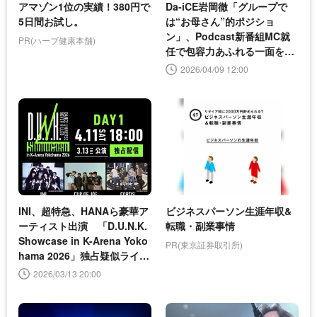
アマゾン1位の実績！380円で
Da-iCE岩岡徹「グループで
5日間お試し。
は“お母さん”的ポジショ
ン」、Podcast新番組MC就
PR(ハーブ健康本舗)
任で包容力あふれる一面を披
露
2026/04/09 12:00
INI、超特急、HANAら豪華ア
ビジネスパーソン生涯年収&
ーティスト出演 「D.U.N.K.
転職・副業事情
Showcase in K-Arena Yoko
PR(東京証券取引所)
hama 2026」独占疑似ライブ
配信決定
2026/03/13 20:00