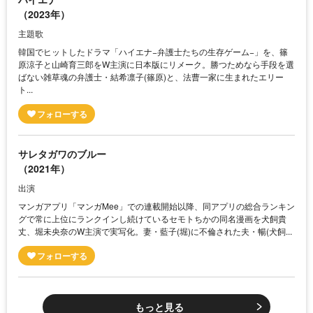
（2023年）
主題歌
韓国でヒットしたドラマ「ハイエナ−弁護士たちの生存ゲーム−」を、篠
原涼子と山崎育三郎をW主演に日本版にリメーク。勝つためなら手段を選
ばない雑草魂の弁護士・結希凛子(篠原)と、法曹一家に生まれたエリー
ト...
サレタガワのブルー
（2021年）
出演
マンガアプリ「マンガMee」での連載開始以降、同アプリの総合ランキン
グで常に上位にランクインし続けているセモトちかの同名漫画を犬飼貴
丈、堀未央奈のW主演で実写化。妻・藍子(堀)に不倫された夫・暢(犬飼...
もっと見る