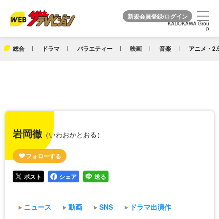
KADOKAWA Grou
KADOKAWA Grou
p
p
総合
ドラマ
バラエティー
映画
音楽
アニメ・2.
岩岡徹
（いわおかとおる）
ポスト
シェア
送る
ニュース
動画
SNS
ドラマ出演作