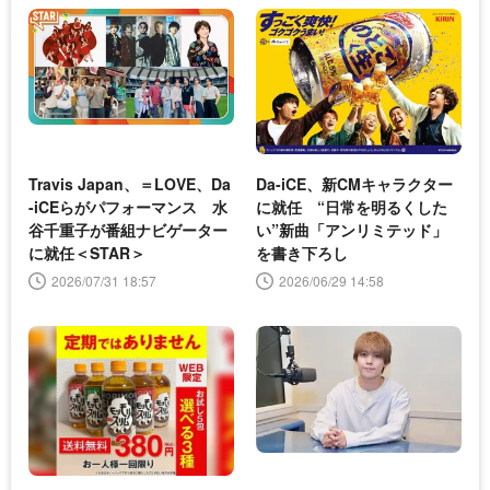
Travis Japan、＝LOVE、Da
Da-iCE、新CMキャラクター
-iCEらがパフォーマンス 水
に就任 “日常を明るくした
谷千重子が番組ナビゲーター
い”新曲「アンリミテッド」
に就任＜STAR＞
を書き下ろし
2026/07/31 18:57
2026/06/29 14:58