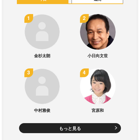
金杉太朗
小日向文世
中村雅俊
宮原和
もっと見る