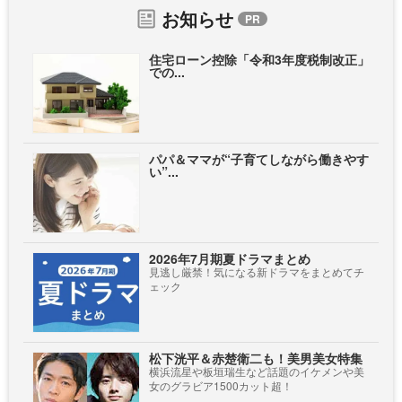
お知らせ
住宅ローン控除「令和3年度税制改正」
での...
パパ＆ママが“子育てしながら働きやす
い”...
2026年7月期夏ドラマまとめ
見逃し厳禁！気になる新ドラマをまとめてチ
ェック
松下洸平＆赤楚衛二も！美男美女特集
横浜流星や板垣瑞生など話題のイケメンや美
女のグラビア1500カット超！