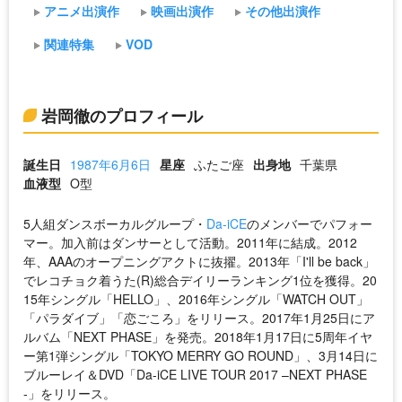
アニメ出演作
映画出演作
その他出演作
関連特集
VOD
岩岡徹のプロフィール
誕生日
1987年6月6日
星座
ふたご座
出身地
千葉県
血液型
O型
5人組ダンスボーカルグループ・
Da-iCE
のメンバーでパフォー
マー。加入前はダンサーとして活動。2011年に結成。2012
年、AAAのオープニングアクトに抜擢。2013年「I'll be back」
でレコチョク着うた(R)総合デイリーランキング1位を獲得。20
15年シングル「HELLO」、2016年シングル「WATCH OUT」
「パラダイブ」「恋ごころ」をリリース。2017年1月25日にア
ルバム「NEXT PHASE」を発売。2018年1月17日に5周年イヤ
ー第1弾シングル「TOKYO MERRY GO ROUND」、3月14日に
ブルーレイ＆DVD「Da-iCE LIVE TOUR 2017 –NEXT PHASE
-」をリリース。