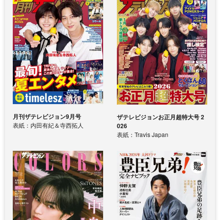
月刊ザテレビジョン9月号
ザテレビジョンお正月超特大号 2
表紙：内田有紀＆寺西拓人
026
表紙：Travis Japan