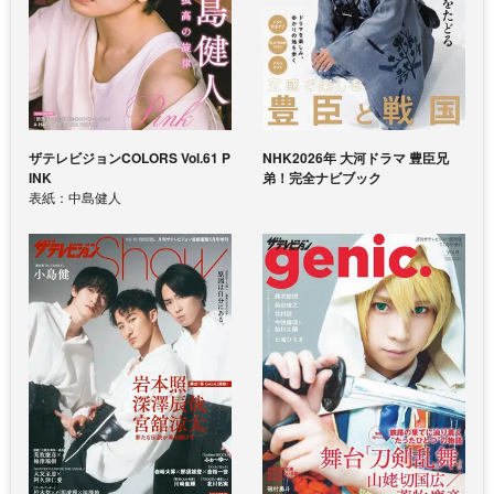
ザテレビジョンCOLORS Vol.61 P
NHK2026年 大河ドラマ 豊臣兄
INK
弟！完全ナビブック
表紙：中島健人