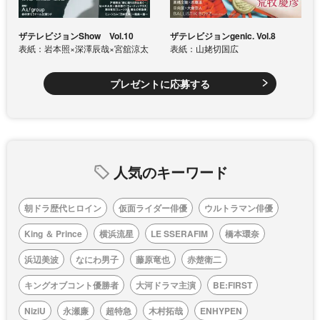
ザテレビジョンShow Vol.10
ザテレビジョンgenic. Vol.8
表紙：岩本照×深澤辰哉×宮舘涼太
表紙：山姥切国広
プレゼントに応募する
人気のキーワード
朝ドラ歴代ヒロイン
仮面ライダー俳優
ウルトラマン俳優
King ＆ Prince
横浜流星
LE SSERAFIM
橋本環奈
浜辺美波
なにわ男子
藤原竜也
赤楚衛二
キングオブコント優勝者
大河ドラマ主演
BE:FIRST
NiziU
永瀬廉
超特急
木村拓哉
ENHYPEN