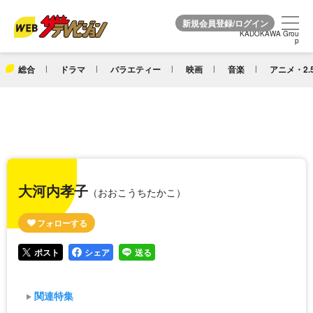
KADOKAWA Grou
KADOKAWA Grou
p
p
総合
ドラマ
バラエティー
映画
音楽
アニメ・2.
大河内孝子
（おおこうちたかこ）
ポスト
シェア
送る
関連特集