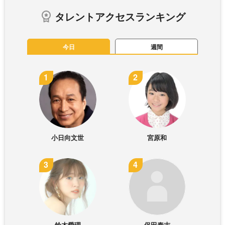
タレントアクセスランキング
今日
週間
小日向文世
宮原和
鈴木愛理
保田泰志