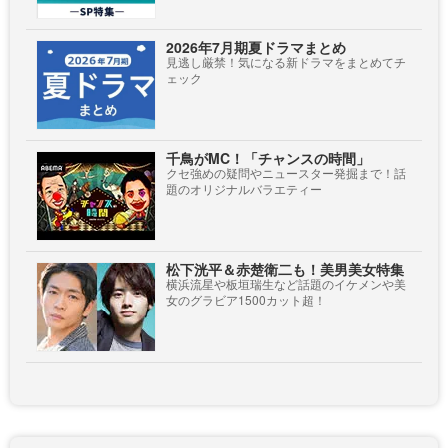
2026年7月期夏ドラマまとめ
見逃し厳禁！気になる新ドラマをまとめてチ
ェック
千鳥がMC！「チャンスの時間」
クセ強めの疑問やニュースター発掘まで！話
題のオリジナルバラエティー
松下洸平＆赤楚衛二も！美男美女特集
横浜流星や板垣瑞生など話題のイケメンや美
女のグラビア1500カット超！