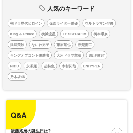
人気のキーワード
朝ドラ歴代ヒロイン
仮面ライダー俳優
ウルトラマン俳優
King ＆ Prince
横浜流星
LE SSERAFIM
橋本環奈
浜辺美波
なにわ男子
藤原竜也
赤楚衛二
キングオブコント優勝者
大河ドラマ主演
BE:FIRST
NiziU
永瀬廉
超特急
木村拓哉
ENHYPEN
乃木坂46
Q&A
後藤拓磨の誕生日は?