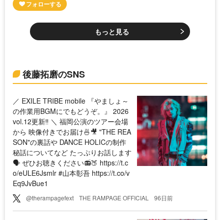
もっと見る
後藤拓磨のSNS
／ EXILE TRIBE mobile 『やましょ～
の作業用BGMにでもどうぞ。』 2026
vol.12更新‼️ ＼ 福岡公演のツアー会場
から 映像付きでお届け🍜🎥 "THE REA
SON"の裏話や DANCE HOLICの制作
秘話についてなど たっぷりお話します
🗣️ ぜひお聴きください📻🍑 https://t.c
o/eULE6Jsmlr #山本彰吾 https://t.co/v
Eq9JvBue1
@therampagefext
THE RAMPAGE OFFICIAL
96日前