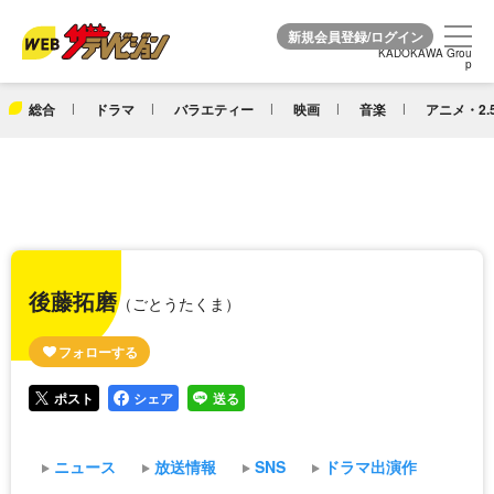
KADOKAWA Grou
KADOKAWA Grou
p
p
総合
ドラマ
バラエティー
映画
音楽
アニメ・2.
後藤拓磨
（ごとうたくま）
ポスト
シェア
送る
ニュース
放送情報
SNS
ドラマ出演作