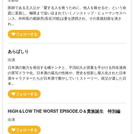
医師である主人公が「愛する人を救うために、他人を殺せるか」という命
題に直面し、極限まで追い込まれていくノンストップ・ヒューマンサスペ
ンス。外科医の都築亮(長谷川慎)は妻を誘拐され、その直後顔面を潰さ
れ...
あらばしり
出演
日本酒の魅力を発信する橘ケンチと、平沼紀久が原案を手がける同名漫画
の実写ドラマ化。日本酒の蔵元の性格や、歴史を投影し擬人化された日本
酒キャラクターたちが日本酒で癒やしていくストーリー。祖父が遺した日
本...
HiGH＆LOW THE WORST EPISODE.O＆貴族誕生 特別編
出演