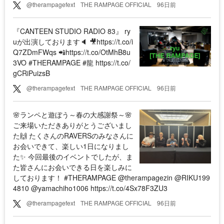
@therampagefext
THE RAMPAGE OFFICIAL
96日前
『CANTEEN STUDIO RADIO 83』 ry
uが出演しております🔈 🎥https://t.co/i
Q7ZDmFWqs 📲https://t.co/OtMhB8u
3VO #THERAMPAGE #龍 https://t.co/
gCRiPuizsB
@therampagefext
THE RAMPAGE OFFICIAL
96日前
🌸ランペと遊ぼう～春の大感謝祭～🌸
ご来場いただきありがとうございまし
た🙌 たくさんのRAVERSのみなさんに
お会いできて、楽しい1日になりまし
た✨ 今回最後のイベントでしたが、ま
た皆さんにお会いできる日を楽しみに
しております！ #THERAMPAGE @therampagezin @RIKU199
4810 @yamachiho1006 https://t.co/4Sx78F3ZU3
@therampagefext
THE RAMPAGE OFFICIAL
96日前