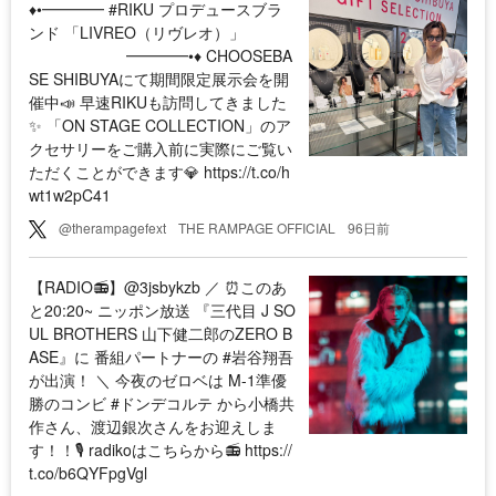
♦︎•━━━━ #RIKU プロデュースブラ
ンド 「LIVREO（リヴレオ）」
━━━━•♦︎ CHOOSEBA
SE SHIBUYAにて期間限定展示会を開
催中📣 早速RIKUも訪問してきました
✨ 「ON STAGE COLLECTION」のア
クセサリーをご購入前に実際にご覧い
ただくことができます💎 https://t.co/h
wt1w2pC41
@therampagefext
THE RAMPAGE OFFICIAL
96日前
【RADIO📻】@3jsbykzb ／ ⏰このあ
と20:20~ ニッポン放送 『三代目 J SO
UL BROTHERS 山下健二郎のZERO B
ASE』に 番組パートナーの #岩谷翔吾
が出演！ ＼ 今夜のゼロベは M-1準優
勝のコンビ #ドンデコルテ から小橋共
作さん、渡辺銀次さんをお迎えしま
す！！🎙️ radikoはこちらから📻 https://
t.co/b6QYFpgVgl