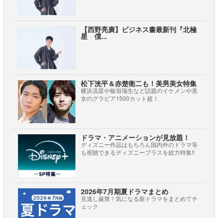
【西野亮廣】ビジネス書最新刊『北極
星 僕...
松下洸平＆赤楚衛二も！美男美女特集
横浜流星や板垣瑞生など話題のイケメンや美
女のグラビア1500カット超！
ドラマ・アニメーションが見放題！
ディズニー作品はもちろん国内外のドラマ等
も視聴できるディズニープラスを総力特集!!
2026年7月期夏ドラマまとめ
見逃し厳禁！気になる新ドラマをまとめてチ
ェック