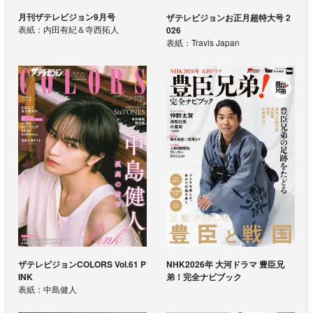
月刊ザテレビジョン9月号
ザテレビジョンお正月超特大号 2
表紙：内田有紀＆寺西拓人
026
表紙：Travis Japan
ザテレビジョンCOLORS Vol.61 P
NHK2026年 大河ドラマ 豊臣兄
INK
弟！完全ナビブック
表紙：中島健人