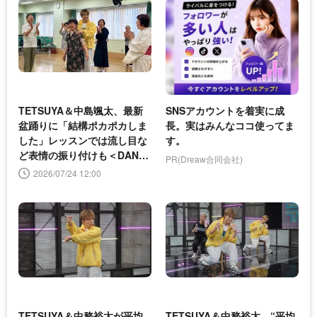
TETSUYA＆中島颯太、最新
SNSアカウントを着実に成
盆踊りに「結構ポカポカしま
長。実はみんなココ使ってま
した」レッスンでは流し目な
す。
ど表情の振り付けも＜DANC
PR(Dreaw合同会社)
E TRAIN＞
2026/07/24 12:00
TETSUYA＆中務裕太が平均
TETSUYA＆中務裕太、“平均