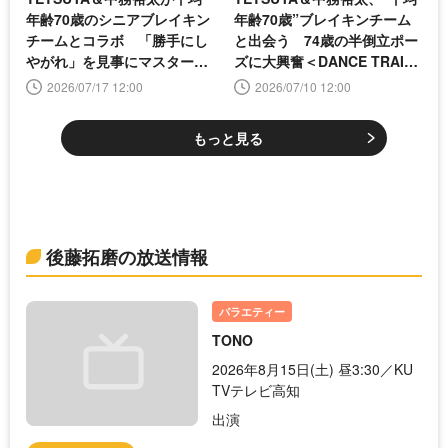
年齢70歳のシニアブレイキン
年齢70歳”ブレイキンチーム
チームとコラボ 「勝手にし
と出会う 74歳の半倒立ポー
やがれ」を見事にマスター＜
ズに大興奮＜DANCE TRAIN
DANCE TRAIN＞
＞
2026/07/17 12:00
2026/07/10 12:00
もっと見る
後藤拓磨の放送情報
バラエティー
TONO
2026年8月15日(土) 昼3:30／KU
TVテレビ高知
出演