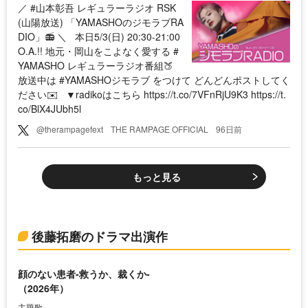
／ #山本彰吾 レギュラーラジオ RSK
(山陽放送) 「YAMASHOのジモラブRA
DIO」📻 ＼ 本日5/3(日) 20:30-21:00
O.A.!! 地元・岡山をこよなく愛する #
YAMASHO レギュラーラジオ番組🍑
放送中は #YAMASHOジモラブ をつけて どんどんポストしてく
ださい✉️ ▼radikoはこちら https://t.co/7VFnRjU9K3 https://t.
co/BlX4JUbh5l
@therampagefext
THE RAMPAGE OFFICIAL
96日前
もっと見る
後藤拓磨のドラマ出演作
顔のない患者-救うか、裁くか-
（2026年）
主題歌