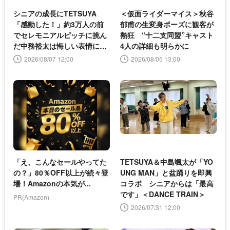
シニアの成長にTETSUYA
＜仮面ライダーマイス＞秋谷
「感動した！」約3万人の前
郁甫の生変身ポーズに観客が
でセレモニアルピッチに挑ん
熱狂 “十二支同盟”キャスト
だ中務裕太は悔しい表情に＜
4人の詳細も明らかに
DANCE TRAIN＞
2026/08/07 12:00
2026/08/05 13:00
「え、こんなセールやってた
TETSUYA＆中島颯太が「YO
の？」80％OFF以上が続々登
UNG MAN」と盆踊りを即興
場！Amazonの本気が...
コラボ シニアからは「最高
です」＜DANCE TRAIN＞
PR(Amazon)
2026/07/31 12:00