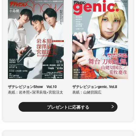
ザテレビジョンShow Vol.10
ザテレビジョンgenic. Vol.8
表紙：岩本照×深澤辰哉×宮舘涼太
表紙：山姥切国広
プレゼントに応募する