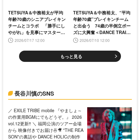
TETSUYA＆中務裕太が平均
TETSUYA＆中務裕太、“平均
年齢70歳のシニアブレイキン
年齢70歳”ブレイキンチーム
チームとコラボ 「勝手にし
と出会う 74歳の半倒立ポー
やがれ」を見事にマスター＜
ズに大興奮＜DANCE TRAIN
DANCE TRAIN＞
＞
2026/07/17 12:00
2026/07/10 12:00
もっと見る
長谷川慎のSNS
／ EXILE TRIBE mobile 『やましょ～
の作業用BGMにでもどうぞ。』 2026
vol.12更新‼️ ＼ 福岡公演のツアー会場
から 映像付きでお届け🍜🎥 "THE REA
SON"の裏話や DANCE HOLICの制作