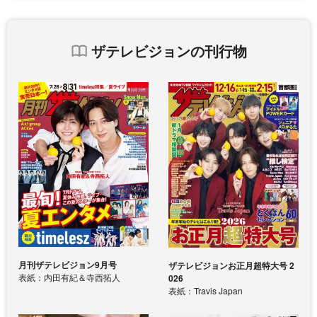
ザテレビジョンの刊行物
月刊ザテレビジョン9月号
ザテレビジョンお正月超特大号 2
表紙：内田有紀＆寺西拓人
026
表紙：Travis Japan