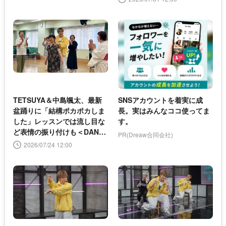
TETSUYA＆中島颯太、最新
SNSアカウントを着実に成
盆踊りに「結構ポカポカしま
長。実はみんなココ使ってま
した」レッスンでは流し目な
す。
ど表情の振り付けも＜DANC
PR(Dreaw合同会社)
E TRAIN＞
2026/07/24 12:00