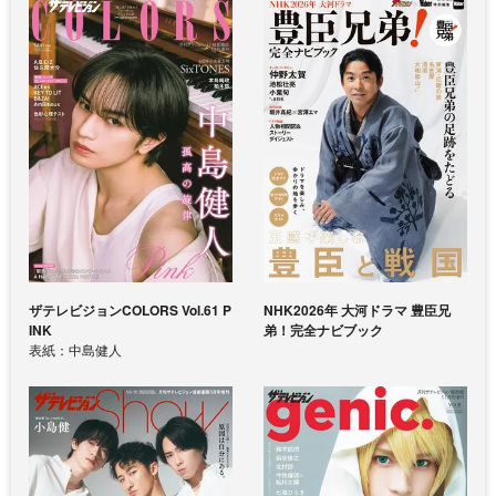
ザテレビジョンCOLORS Vol.61 P
NHK2026年 大河ドラマ 豊臣兄
INK
弟！完全ナビブック
表紙：中島健人