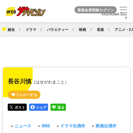
KADOKAWA Grou
KADOKAWA Grou
p
p
総合
ドラマ
バラエティー
映画
音楽
アニメ・2.
長谷川慎
（はせがわまこと）
ポスト
シェア
送る
ニュース
SNS
ドラマ出演作
映画出演作