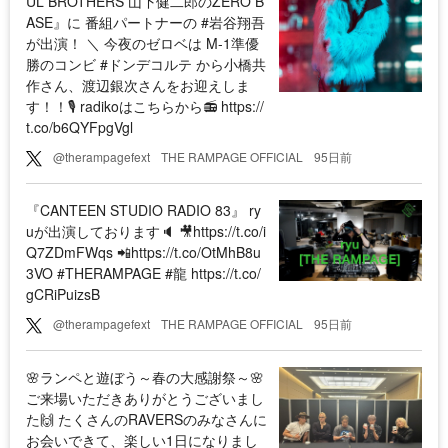
UL BROTHERS 山下健二郎のZERO B
ASE』に 番組パートナーの #岩谷翔吾
が出演！ ＼ 今夜のゼロベは M-1準優
勝のコンビ #ドンデコルテ から小橋共
作さん、渡辺銀次さんをお迎えしま
す！！🎙️ radikoはこちらから📻 https://
t.co/b6QYFpgVgl
@therampagefext
THE RAMPAGE OFFICIAL
95日前
『CANTEEN STUDIO RADIO 83』 ry
uが出演しております🔈 🎥https://t.co/i
Q7ZDmFWqs 📲https://t.co/OtMhB8u
3VO #THERAMPAGE #龍 https://t.co/
gCRiPuizsB
@therampagefext
THE RAMPAGE OFFICIAL
95日前
🌸ランペと遊ぼう～春の大感謝祭～🌸
ご来場いただきありがとうございまし
た🙌 たくさんのRAVERSのみなさんに
お会いできて、楽しい1日になりまし