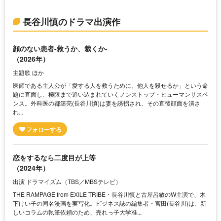
長谷川慎のドラマ出演作
顔のない患者-救うか、裁くか-
（2026年）
主題歌 ほか
医師である主人公が「愛する人を救うために、他人を殺せるか」という命
題に直面し、極限まで追い込まれていくノンストップ・ヒューマンサスペ
ンス。外科医の都築亮(長谷川慎)は妻を誘拐され、その直後顔面を潰さ
れ...
恋をするなら二度目が上等
（2024年）
出演 ドラマイズム（TBS／MBSテレビ）
THE RAMPAGE from EXILE TRIBE・長谷川慎と古屋呂敏のW主演で、木
下けい子の同名漫画を実写化。ビジネス誌の編集者・宮田(長谷川)は、新
しいコラムの執筆依頼のため、売れっ子大学准...