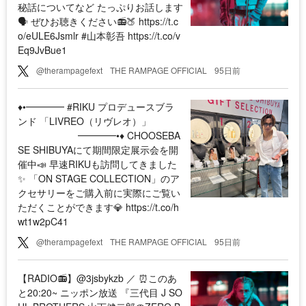
秘話についてなど たっぷりお話します
🗣️ ぜひお聴きください📻🍑 https://t.c
o/eULE6Jsmlr #山本彰吾 https://t.co/v
Eq9JvBue1
@therampagefext
THE RAMPAGE OFFICIAL
95日前
♦︎•━━━━ #RIKU プロデュースブラ
ンド 「LIVREO（リヴレオ）」
━━━━•♦︎ CHOOSEBA
SE SHIBUYAにて期間限定展示会を開
催中📣 早速RIKUも訪問してきました
✨ 「ON STAGE COLLECTION」のア
クセサリーをご購入前に実際にご覧い
ただくことができます💎 https://t.co/h
wt1w2pC41
@therampagefext
THE RAMPAGE OFFICIAL
95日前
【RADIO📻】@3jsbykzb ／ ⏰このあ
と20:20~ ニッポン放送 『三代目 J SO