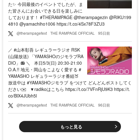
た✨ 今回最後のイベントでしたが、ま
た皆さんにお会いできる日を楽しみに
しております！ #THERAMPAGE @therampagezin @RIKU199
4810 @yamachiho1006 https://t.co/4Sx78F3ZU3
@therampagefext
THE RAMPAGE OFFICIAL
95日前
／ #山本彰吾 レギュラーラジオ RSK
(山陽放送) 「YAMASHOのジモラブRA
DIO」📻 ＼ 本日5/3(日) 20:30-21:00
O.A.!! 地元・岡山をこよなく愛する #
YAMASHO レギュラーラジオ番組🍑
放送中は #YAMASHOジモラブ をつけて どんどんポストしてく
ださい✉️ ▼radikoはこちら https://t.co/7VFnRjU9K3 https://t.
co/BlX4JUbh5l
@therampagefext
THE RAMPAGE OFFICIAL
96日前
もっと見る