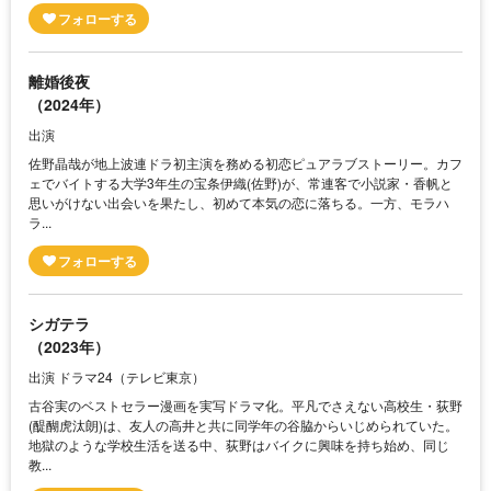
離婚後夜
（2024年）
出演
佐野晶哉が地上波連ドラ初主演を務める初恋ピュアラブストーリー。カフ
ェでバイトする大学3年生の宝条伊織(佐野)が、常連客で小説家・香帆と
思いがけない出会いを果たし、初めて本気の恋に落ちる。一方、モラハ
ラ...
シガテラ
（2023年）
出演 ドラマ24（テレビ東京）
古谷実のベストセラー漫画を実写ドラマ化。平凡でさえない高校生・荻野
(醍醐虎汰朗)は、友人の高井と共に同学年の谷脇からいじめられていた。
地獄のような学校生活を送る中、荻野はバイクに興味を持ち始め、同じ
教...