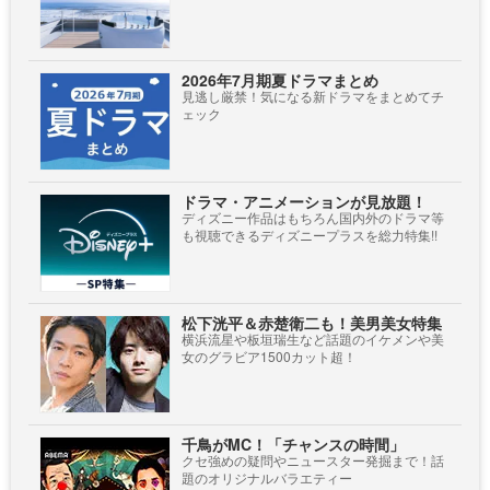
2026年7月期夏ドラマまとめ
見逃し厳禁！気になる新ドラマをまとめてチ
ェック
ドラマ・アニメーションが見放題！
ディズニー作品はもちろん国内外のドラマ等
も視聴できるディズニープラスを総力特集!!
松下洸平＆赤楚衛二も！美男美女特集
横浜流星や板垣瑞生など話題のイケメンや美
女のグラビア1500カット超！
千鳥がMC！「チャンスの時間」
クセ強めの疑問やニュースター発掘まで！話
題のオリジナルバラエティー