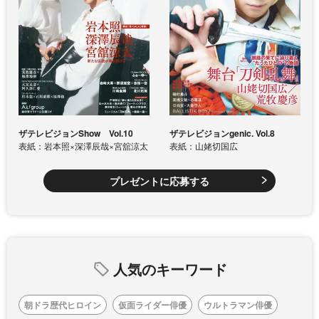
ザテレビジョンShow Vol.10
ザテレビジョンgenic. Vol.8
表紙：岩本照×深澤辰哉×宮舘涼太
表紙：山姥切国広
プレゼントに応募する
人気のキーワード
朝ドラ歴代ヒロイン
仮面ライダー俳優
ウルトラマン俳優