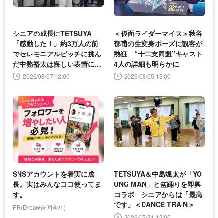
シニアの成長にTETSUYA
＜仮面ライダーマイス＞秋谷
「感動した！」約3万人の前
郁甫の生変身ポーズに観客が
でセレモニアルピッチに挑ん
熱狂 “十二支同盟”キャスト
だ中務裕太は悔しい表情に＜
4人の詳細も明らかに
DANCE TRAIN＞
2026/08/07 12:00
2026/08/05 13:00
SNSアカウントを着実に成
TETSUYA＆中島颯太が「YO
長。実はみんなココ使ってま
UNG MAN」と盆踊りを即興
す。
コラボ シニアからは「最高
です」＜DANCE TRAIN＞
PR(Dreaw合同会社)
2026/07/31 12:00