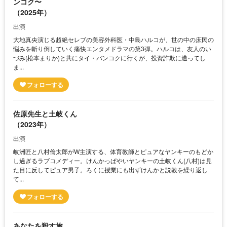
ンコク〜
（2025年）
出演
大地真央演じる超絶セレブの美容外科医・中島ハルコが、世の中の庶民の
悩みを斬り倒していく痛快エンタメドラマの第3弾。ハルコは、友人のい
づみ(松本まりか)と共にタイ・バンコクに行くが、投資詐欺に遭ってし
ま...
佐原先生と土岐くん
（2023年）
出演
岐洲匠と八村倫太郎がW主演する、体育教師とピュアなヤンキーのもどか
し過ぎるラブコメディー。けんかっぱやいヤンキーの土岐くん(八村)は見
た目に反してピュア男子。ろくに授業にも出ずけんかと説教を繰り返し
て...
あなたを殺す旅