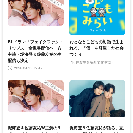
BLドラマ「フェイクファクト
おとなとこどもの対話で生ま
リップス」全世界配信へ W
れる、「個」を尊重した社会
主演・堀海登＆佐藤友祐の生
づくり
配信も決定
PR(住友生命福祉文化財団)
2026/04/15 19:47
堀海登＆佐藤友祐W主演のBL
堀海登＆佐藤友祐が語る、互