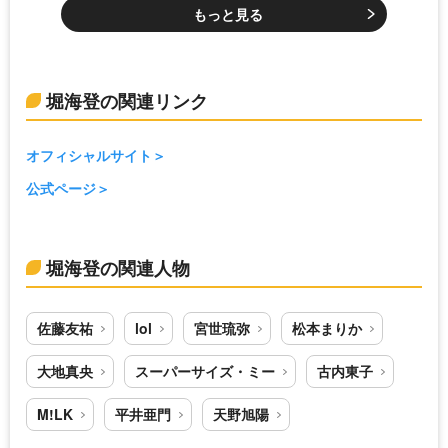
もっと見る
堀海登の関連リンク
オフィシャルサイト
公式ページ
堀海登の関連人物
佐藤友祐
lol
宮世琉弥
松本まりか
大地真央
スーパーサイズ・ミー
古内東子
M!LK
平井亜門
天野旭陽