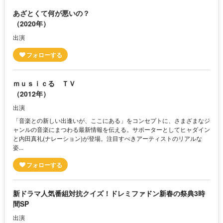
あざとくて何が悪いの？
（2020年）
出演
ｍｕｓｉｃる ＴＶ
（2012年）
出演
「音楽との新しい出逢いが、ここにある」をコンセプトに、さまざまなジ
ャンルの音楽にまつわる最新情報を伝える。サポーターとしてヒャダイン
と内田真礼(ナレーション)が登場。注目すべきアーティストのリアルな
姿...
新ドラマ人気番組対抗クイズ！ドレミファドン新春の祭典3時
間SP
出演