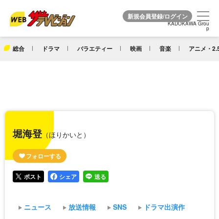
KADOKAWA Grou
KADOKAWA Grou
p
p
総合
ドラマ
バラエティー
映画
音楽
アニメ・2.
堀海登
（ほりかいと）
ポスト
シェア
送る
ニュース
放送情報
SNS
ドラマ出演作