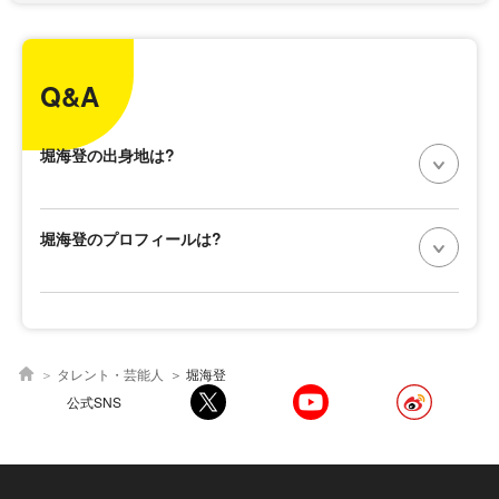
Q&A
堀海登の出身地は?
堀海登のプロフィールは?
タレント・芸能人
堀海登
公式SNS