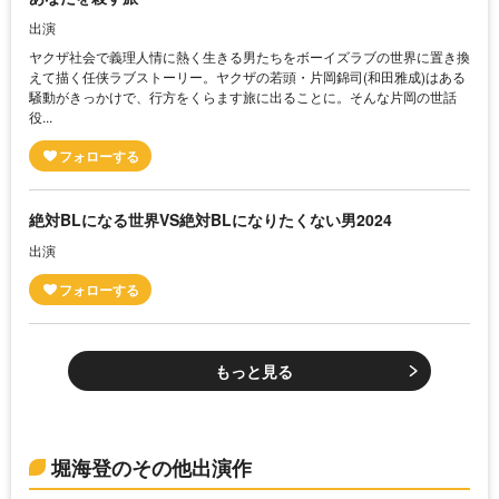
出演
ヤクザ社会で義理人情に熱く生きる男たちをボーイズラブの世界に置き換
えて描く任侠ラブストーリー。ヤクザの若頭・片岡錦司(和田雅成)はある
騒動がきっかけで、行方をくらます旅に出ることに。そんな片岡の世話
役...
絶対BLになる世界VS絶対BLになりたくない男2024
出演
もっと見る
堀海登のその他出演作