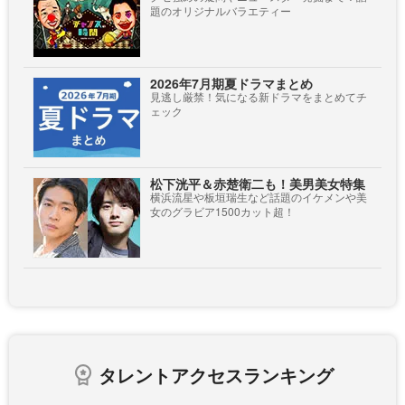
題のオリジナルバラエティー
2026年7月期夏ドラマまとめ
見逃し厳禁！気になる新ドラマをまとめてチ
ェック
松下洸平＆赤楚衛二も！美男美女特集
横浜流星や板垣瑞生など話題のイケメンや美
女のグラビア1500カット超！
タレントアクセスランキング