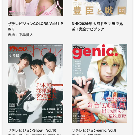
ザテレビジョンCOLORS Vol.61 P
NHK2026年 大河ドラマ 豊臣兄
INK
弟！完全ナビブック
表紙：中島健人
ザテレビジョンShow Vol.10
ザテレビジョンgenic. Vol.8