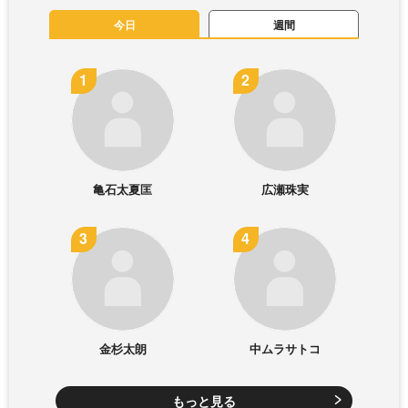
今日
週間
亀石太夏匡
広瀬珠実
金杉太朗
中ムラサトコ
もっと見る