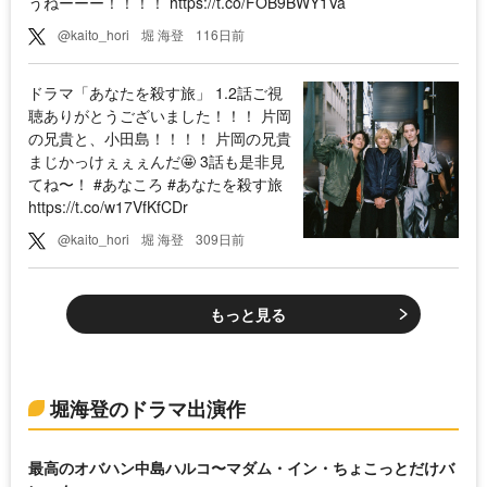
うねーーー！！！！ https://t.co/FOB9BWY1Va
@kaito_hori
堀 海登
116日前
ドラマ「あなたを殺す旅」 1.2話ご視
聴ありがとうございました！！！ 片岡
の兄貴と、小田島！！！！ 片岡の兄貴
まじかっけぇぇぇんだ🤩 3話も是非見
てね〜！ #あなころ #あなたを殺す旅
https://t.co/w17VfKfCDr
@kaito_hori
堀 海登
309日前
もっと見る
堀海登のドラマ出演作
最高のオバハン中島ハルコ〜マダム・イン・ちょこっとだけバ