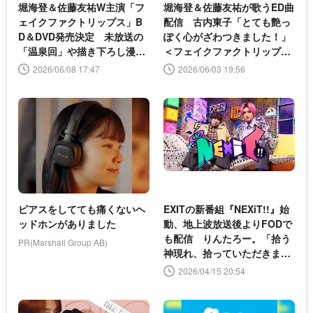
堀海登＆佐藤友祐W主演「フ
堀海登＆佐藤友祐が歌うED曲
ェイクファクトリップス」B
配信 古内東子「とても艶っ
D＆DVD発売決定 未放送の
ぽく心がざわつきました！」
「温泉回」や描き下ろし漫画
＜フェイクファクトリップス
など特典満載
＞
2026/06/08 17:47
2026/06/03 19:56
ピアスをしてても痛くないヘ
EXITの新番組『NEXiT!!』始
ッドホンがありました
動、地上波放送後よりFODで
も配信 りんたろー。「拾う
PR(Marshall Group AB)
神現れ、拾っていただきまし
た!!」
2026/04/15 20:54