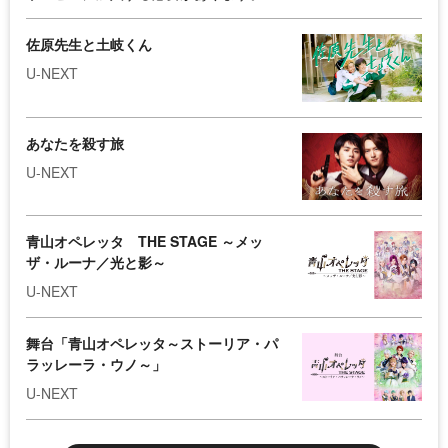
佐原先生と土岐くん
U-NEXT
あなたを殺す旅
U-NEXT
青山オペレッタ THE STAGE ～メッ
ザ・ルーナ／光と影～
U-NEXT
舞台「青山オペレッタ～ストーリア・パ
ラッレーラ・ウノ～」
U-NEXT