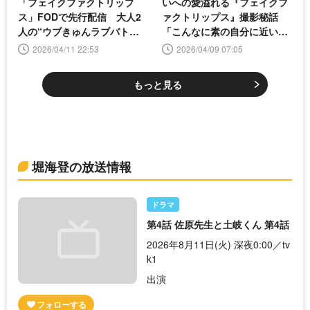
「フェイクファクトリップ
いへの愛溢れる『フェイクフ
ス」FODで先行配信 大人2
ァクトリップス』撮影秘話
人の“ウブきゅんラブバト
「こんなに素の自分に近い役
ル”を描く
は初めて」
2026/04/11 22:53
2026/04/09 07:05
もっと見る
堀海登の放送情報
ドラマ
第4話 佐原先生と土岐くん 第4話
2026年8月11日(火) 深夜0:00／tv
k1
出演