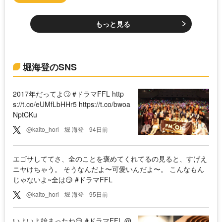
もっと見る
堀海登のSNS
2017年だってよ🙄 #ドラマFFL http
s://t.co/eUMfLbHHr5 https://t.co/bwoa
NptCKu
@kaito_hori
堀 海登
94日前
エゴサしててさ、全のことを褒めてくれてるの見ると、すげえ
ニヤけちゃう。 そうなんだよ〜可愛いんだよ〜。 こんなもん
じゃないよ~全は😏 #ドラマFFL
@kaito_hori
堀 海登
95日前
いよいよ始まったね😏 #ドラマFFL @