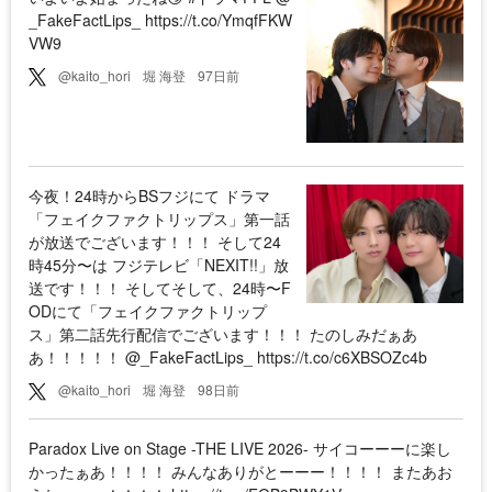
_FakeFactLips_ https://t.co/YmqfFKW
VW9
@kaito_hori
堀 海登
97日前
今夜！24時からBSフジにて ドラマ
「フェイクファクトリップス」第一話
が放送でございます！！！ そして24
時45分〜は フジテレビ「NEXIT!!」放
送です！！！ そしてそして、24時〜F
ODにて「フェイクファクトリップ
ス」第二話先行配信でございます！！！ たのしみだぁあ
あ！！！！！ @_FakeFactLips_ https://t.co/c6XBSOZc4b
@kaito_hori
堀 海登
98日前
Paradox Live on Stage -THE LIVE 2026- サイコーーーに楽し
かったぁあ！！！！ みんなありがとーーー！！！！ またあお