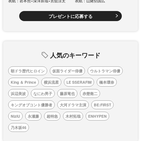
表紙：岩本照×深澤辰哉×宮舘涼太
表紙：山姥切国広
プレゼントに応募する
人気のキーワード
朝ドラ歴代ヒロイン
仮面ライダー俳優
ウルトラマン俳優
King ＆ Prince
横浜流星
LE SSERAFIM
橋本環奈
浜辺美波
なにわ男子
藤原竜也
赤楚衛二
キングオブコント優勝者
大河ドラマ主演
BE:FIRST
NiziU
永瀬廉
超特急
木村拓哉
ENHYPEN
乃木坂46