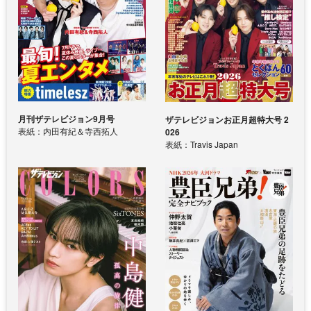
月刊ザテレビジョン9月号
ザテレビジョンお正月超特大号 2
表紙：内田有紀＆寺西拓人
026
表紙：Travis Japan