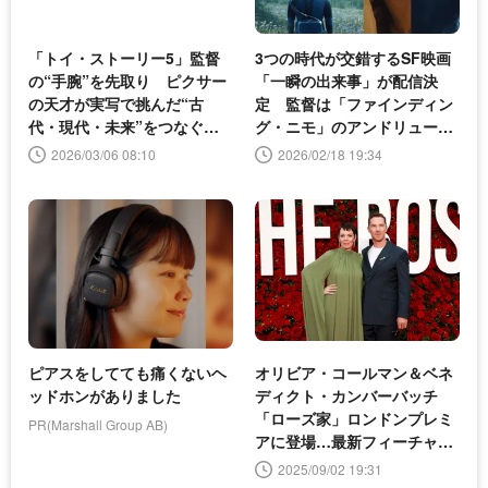
「トイ・ストーリー5」監督
3つの時代が交錯するSF映画
の“手腕”を先取り ピクサー
「一瞬の出来事」が配信決
の天才が実写で挑んだ“古
定 監督は「ファインディン
代・現代・未来”をつなぐ壮
グ・ニモ」のアンドリュー・
大な物語
スタントン
2026/03/06 08:10
2026/02/18 19:34
ピアスをしてても痛くないヘ
オリビア・コールマン＆ベネ
ッドホンがありました
ディクト・カンバーバッチ
「ローズ家」ロンドンプレミ
PR(Marshall Group AB)
アに登場…最新フィーチャレ
ット映像も解禁
2025/09/02 19:31