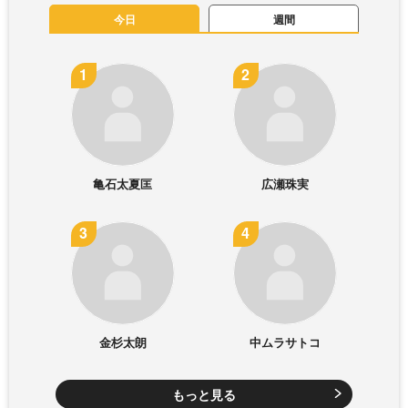
今日
週間
亀石太夏匡
広瀬珠実
金杉太朗
中ムラサトコ
もっと見る