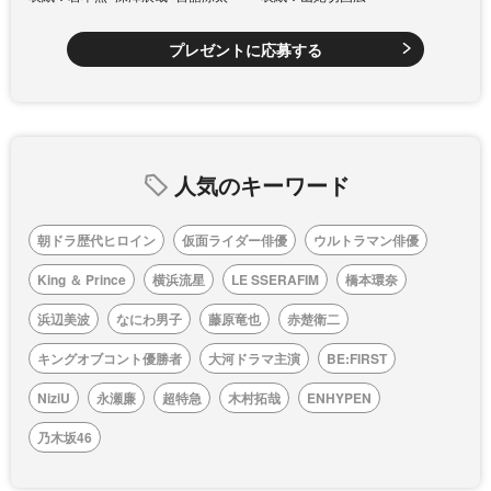
プレゼントに応募する
人気のキーワード
朝ドラ歴代ヒロイン
仮面ライダー俳優
ウルトラマン俳優
King ＆ Prince
横浜流星
LE SSERAFIM
橋本環奈
浜辺美波
なにわ男子
藤原竜也
赤楚衛二
キングオブコント優勝者
大河ドラマ主演
BE:FIRST
NiziU
永瀬廉
超特急
木村拓哉
ENHYPEN
乃木坂46