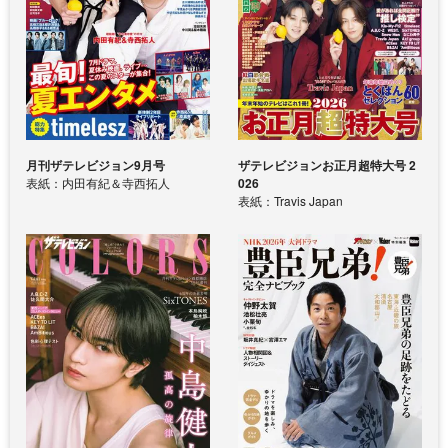
月刊ザテレビジョン9月号
ザテレビジョンお正月超特大号 2
表紙：内田有紀＆寺西拓人
026
表紙：Travis Japan