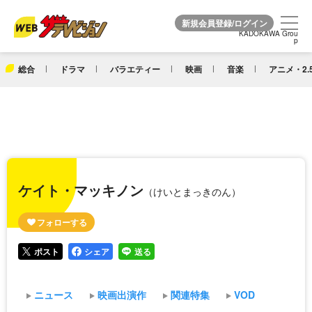
KADOKAWA Grou
KADOKAWA Grou
p
p
総合
ドラマ
バラエティー
映画
音楽
アニメ・2.
ケイト・マッキノン
（けいとまっきのん）
ポスト
シェア
送る
ニュース
映画出演作
関連特集
VOD