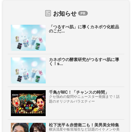
お知らせ
「つるすべ肌」に導くカネボウ化粧品
のこだ...
カネボウの酵素研究がつるすべ肌に導
く！s...
千鳥がMC！「チャンスの時間」
クセ強めの疑問やニュースター発掘まで！話
題のオリジナルバラエティー
松下洸平＆赤楚衛二も！美男美女特集
横浜流星や板垣瑞生など話題のイケメンや美