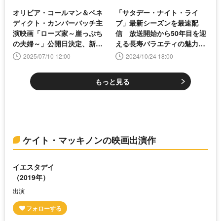
オリビア・コールマン＆ベネ
「サタデー・ナイト・ライ
ディクト・カンバーバッチ主
ブ」最新シーズンを最速配
演映画「ローズ家～崖っぷち
信 放送開始から50年目を迎
の夫婦～」公開日決定、新予
える長寿バラエティの魅力に
告映像も解禁
迫る
2025/07/10 12:00
2024/10/24 18:00
もっと見る
ケイト・マッキノンの映画出演作
イエスタデイ
（2019年）
出演