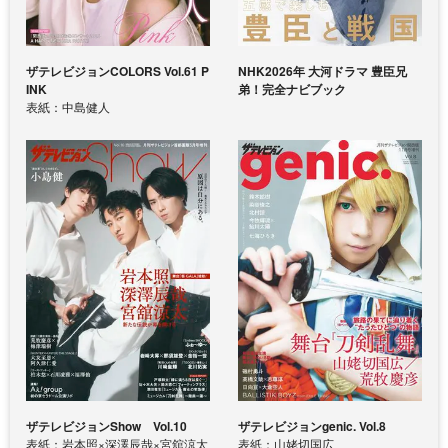
ザテレビジョンCOLORS Vol.61 P
NHK2026年 大河ドラマ 豊臣兄
INK
弟！完全ナビブック
表紙：中島健人
ザテレビジョンShow Vol.10
ザテレビジョンgenic. Vol.8
表紙：岩本照×深澤辰哉×宮舘涼太
表紙：山姥切国広