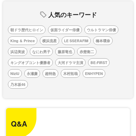
人気のキーワード
朝ドラ歴代ヒロイン
仮面ライダー俳優
ウルトラマン俳優
King ＆ Prince
横浜流星
LE SSERAFIM
橋本環奈
浜辺美波
なにわ男子
藤原竜也
赤楚衛二
キングオブコント優勝者
大河ドラマ主演
BE:FIRST
NiziU
永瀬廉
超特急
木村拓哉
ENHYPEN
乃木坂46
Q&A