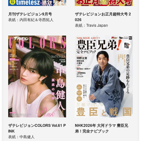
月刊ザテレビジョン9月号
ザテレビジョンお正月超特大号 2
表紙：内田有紀＆寺西拓人
026
表紙：Travis Japan
ザテレビジョンCOLORS Vol.61 P
NHK2026年 大河ドラマ 豊臣兄
INK
弟！完全ナビブック
表紙：中島健人