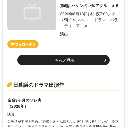
第6話 ハケン占い師アタル ＃６
2026年8月13日(木) 夜7:00／テ
レ朝チャンネル1 ドラマ・バラ
エティ・アニメ
演出
もっと見る
日暮謙のドラマ出演作
余命3ヶ月のサレ夫
（2026年）
演出
白洲迅が主演を務め、“心優しきどん底系サレ夫”を演じるリベンジ・ラブ
サスペンス。奔放系悪役ヒロインでシタ妻・美月役は桜井日奈子が務め