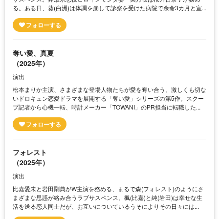
る。ある日、葵(白洲)は体調を崩して診察を受けた病院で余命3カ月と宣...
奪い愛、真夏
（2025年）
演出
松本まりか主演、さまざまな登場人物たちが愛を奪い合う、激しくも切な
いドロキュン恋愛ドラマを展開する「奪い愛」シリーズの第5作。スクー
プ記者から心機一転、時計メーカー「TOWANI」のPR担当に転職した...
フォレスト
（2025年）
演出
比嘉愛未と岩田剛典がW主演を務める、まるで森(フォレスト)のようにさ
まざまな思惑が絡み合うラブサスペンス。楓(比嘉)と純(岩田)は幸せな生
活を送る恋人同士だが、お互いについているうそによりその日々には...