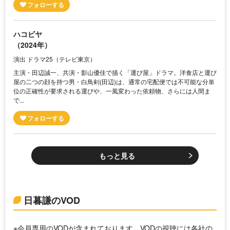
ハコビヤ
（2024年）
演出 ドラマ25（テレビ東京）
主演・田辺誠一、共演・影山優佳で描く「運び屋」ドラマ。洋食店と運び
屋の二つの顔を持つ男・白鳥剣(田辺)は、通常の宅配便では不可能な分単
位の正確性が要求される運びや、一風変わった依頼物、さらには人間ま
で...
もっと見る
日暮謙のVOD
※会員専用のVODが含まれております。VODの視聴には各社の