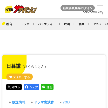
KADOKAWA Grou
KADOKAWA Grou
p
p
総合
ドラマ
バラエティー
映画
音楽
アニメ・2.
日暮謙
（ひぐらしけん）
ポスト
シェア
送る
放送情報
ドラマ出演作
VOD