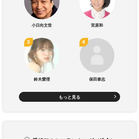
小日向文世
宮原和
鈴木愛理
保田泰志
もっと見る