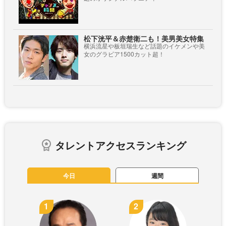
松下洸平＆赤楚衛二も！美男美女特集
横浜流星や板垣瑞生など話題のイケメンや美
女のグラビア1500カット超！
タレントアクセスランキング
今日
週間