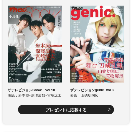
ザテレビジョンShow Vol.10
ザテレビジョンgenic. Vol.8
表紙：岩本照×深澤辰哉×宮舘涼太
表紙：山姥切国広
プレゼントに応募する