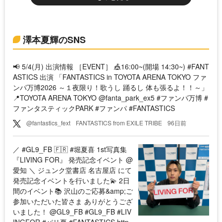
澤本夏輝のSNS
📢 5/4(月) 出演情報 ［EVENT］ 🎪16:00~(開場 14:30~) #FANT
ASTICS 出演 「FANTASTICS in TOYOTA ARENA TOKYO ファ
ンパ万博2026 ～１夜限り！歌うし 踊るし 体も張るよ！！～」
📍TOYOTA ARENA TOKYO @fanta_park_ex5 #ファンパ万博 #
ファンタスティックPARK #ファンパ #FANTASTICS
@fantastics_fext
FANTASTICS from EXILE TRIBE
96日前
／ #GL9_FB 🇫🇷 #堀夏喜 1st写真集
『LIVING FOR』 発売記念イベント @
愛知 ＼ ジュンク堂書店 名古屋店 にて
発売記念イベントを行いました💫 2日
間のイベント📚 沢山のご応募&amp;ご
参加いただいた皆さま ありがとうござ
いました！ @GL9_FB #GL9_FB #LIV