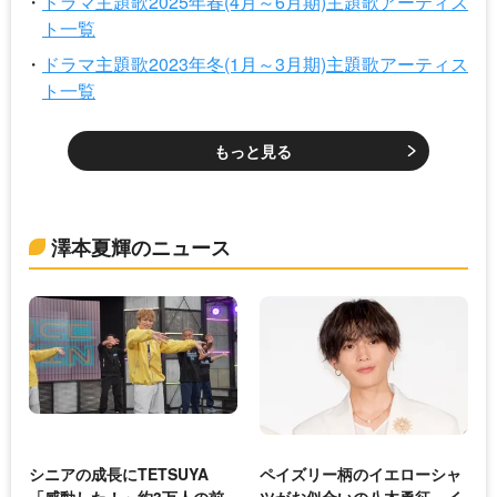
ドラマ主題歌2025年春(4月～6月期)主題歌アーティス
ト一覧
ドラマ主題歌2023年冬(1月～3月期)主題歌アーティス
ト一覧
もっと見る
澤本夏輝のニュース
シニアの成長にTETSUYA
ペイズリー柄のイエローシャ
「感動した！」約3万人の前
ツがお似合いの八木勇征、イ