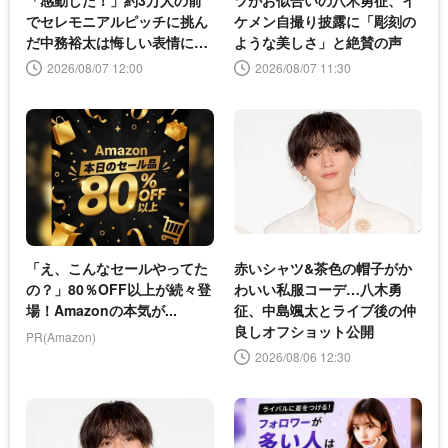
でセレモニアルピッチに挑ん
ケメン自撮り披露に「彫刻の
だ中務裕太は悔しい表情に＜
ような美しさ」と絶賛の声
DANCE TRAIN＞
2026/08/07 12:00
2026/08/07 11:30
「え、こんなセールやってた
赤いシャツ&茶色の帽子がか
の？」80％OFF以上が続々登
わいい私服コーデ…八木勇
場！Amazonの本気が...
征、中島颯太とライブ後の仲
良しオフショット公開
PR(Amazon)
2026/08/06 12:30