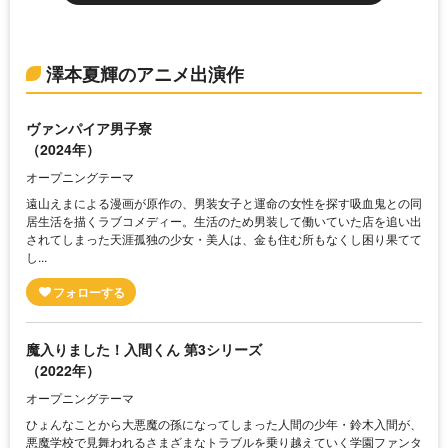
澤本夏輝のアニメ出演作
ヴァンパイア男子寮
（2024年）
オープニングテーマ
遠山えまによる漫画が原作の、男装女子と運命の女性を探す吸血鬼との同
居生活を描くラブコメディー。生活のため男装して働いていた店を追い出
されてしまった天涯孤独の少女・美人は、金も住む所もなくし困り果てて
し...
魔入りました！入間くん 第3シリーズ
（2022年）
オープニングテーマ
ひょんなことから大悪魔の孫になってしまった人間の少年・鈴木入間が、
悪魔学校で見舞われるさまざまなトラブルを乗り越えていく学園ファンタ