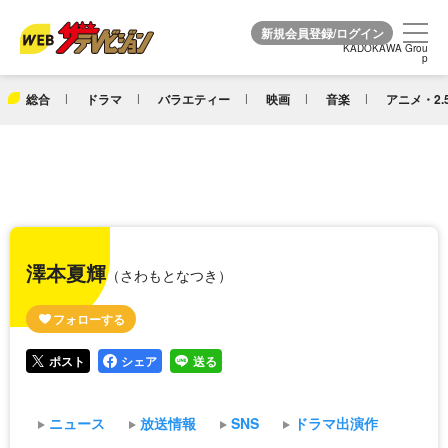
KADOKAWA Grou
KADOKAWA Grou
p
p
総合
ドラマ
バラエティー
映画
音楽
アニメ・2.
澤本夏輝
（さわもとなつき）
ポスト
シェア
送る
ニュース
放送情報
SNS
ドラマ出演作