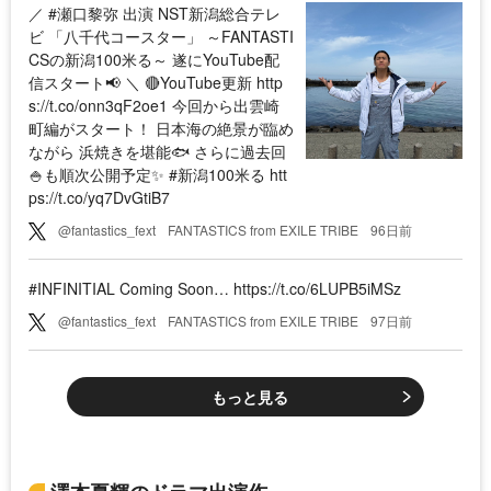
／ #瀬口黎弥 出演 NST新潟総合テレ
ビ 「八千代コースター」 ～FANTASTI
CSの新潟100米る～ 遂にYouTube配
信スタート📢 ＼ 🔴YouTube更新 http
s://t.co/onn3qF2oe1 今回から出雲崎
町編がスタート！ 日本海の絶景が臨め
ながら 浜焼きを堪能🐟 さらに過去回
🍚も順次公開予定✨ #新潟100米る htt
ps://t.co/yq7DvGtiB7
@fantastics_fext
FANTASTICS from EXILE TRIBE
96日前
#INFINITIAL Coming Soon… https://t.co/6LUPB5iMSz
@fantastics_fext
FANTASTICS from EXILE TRIBE
97日前
もっと見る