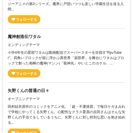
ジーアニメの第3シリーズ。魔界に戸惑いつつも楽しい学園生活を送る入
間...
魔神創造伝ワタル
エンディングテーマ
小学4年生の星部ワタルは動画配信でスーパースターを目指す“RyuTube
r”。四角いブロックが宙に浮かぶ異世界「宙部界」を舞台にワタルはブロ
ックで創った相棒の魔神(マシン)「龍神丸」やいとこのカケル、...
矢野くんの普通の日々
オープニングテーマ
田村結衣原作のコミックをアニメ化。「超・不運体質」で毎日ケガまみれ
で学校にやってくる矢野くん。心配性なクラス委員の吉田さんはそんな矢
野くんの手当てをしているうちに、矢野くんに対し特別な思いを抱き始め
る...