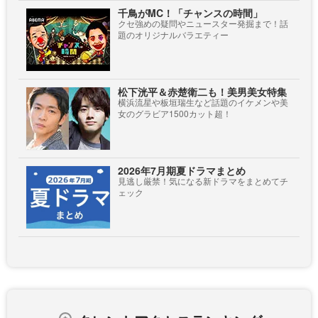
千鳥がMC！「チャンスの時間」
クセ強めの疑問やニュースター発掘まで！話
題のオリジナルバラエティー
松下洸平＆赤楚衛二も！美男美女特集
横浜流星や板垣瑞生など話題のイケメンや美
女のグラビア1500カット超！
2026年7月期夏ドラマまとめ
見逃し厳禁！気になる新ドラマをまとめてチ
ェック