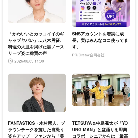
「かわいいとカッコイイのギ
SNSアカウントを着実に成
ャップヤバい」…八木勇征、
長。実はみんなココ使ってま
料理の大皿を掲げた黒ノース
す。
リーブ姿に称賛の声
PR(Dreaw合同会社)
2026/08/03 11:30
FANTASTICS・木村慧人、ブ
TETSUYA＆中島颯太が「YO
ラウンチークを施した自撮り
UNG MAN」と盆踊りを即興
姿をアップ ファンから「美
コラボ シニアからは「最高