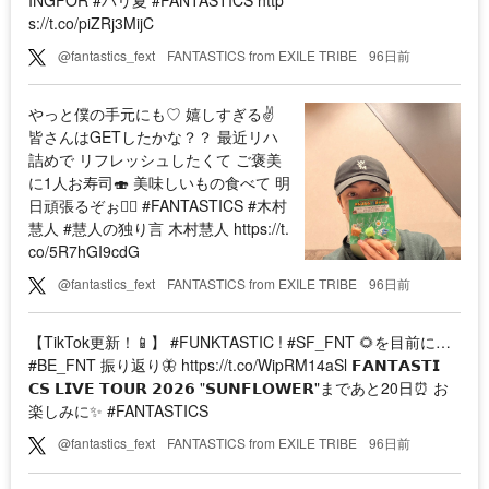
INGFOR #パリ夏 #FANTASTICS http
s://t.co/piZRj3MijC
@fantastics_fext
FANTASTICS from EXILE TRIBE
96日前
やっと僕の手元にも♡ 嬉しすぎる✌️
皆さんはGETしたかな？？ 最近リハ
詰めで リフレッシュしたくて ご褒美
に1人お寿司🍣 美味しいもの食べて 明
日頑張るぞぉ❤️‍🔥 #FANTASTICS #木村
慧人 #慧人の独り言 木村慧人 https://t.
co/5R7hGI9cdG
@fantastics_fext
FANTASTICS from EXILE TRIBE
96日前
【TikTok更新！📱】 #FUNKTASTIC ! #SF_FNT 🌻を目前に…
#BE_FNT 振り返り🦋 https://t.co/WipRM14aSl 𝗙𝗔𝗡𝗧𝗔𝗦𝗧𝗜
𝗖𝗦 𝗟𝗜𝗩𝗘 𝗧𝗢𝗨𝗥 𝟮𝟬𝟮𝟲 "𝗦𝗨𝗡𝗙𝗟𝗢𝗪𝗘𝗥"まであと20日⏰ お
楽しみに✨ #FANTASTICS
@fantastics_fext
FANTASTICS from EXILE TRIBE
96日前