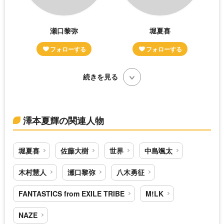
瀬口黎弥
堀夏喜
続きを見る
澤本夏輝の関連人物
堀夏喜
佐藤大樹
世界
中島颯太
木村慧人
瀬口黎弥
八木勇征
FANTASTICS from EXILE TRIBE
M!LK
NAZE