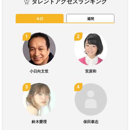
タレントアクセスランキング
今日
週間
小日向文世
宮原和
鈴木愛理
保田泰志