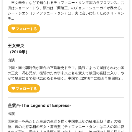
「王女未央」などで知られるティファニー・タン主演のラブロマンス。共
演はショーン・ドウ、演出は「蘭陵王」のチョン・シューガイが務める。
シー・ジエン（ティファニー・タン）は、夫に会いに行くためチリ・サン
テ...
王女未央
（2016年）
出演
中国・南北朝時代が舞台の宮廷歴史ドラマ。陰謀によって滅ぼされた小国
の王女・馮心児が、復讐のため李未央と名を変えて敵国の宮廷に入り、や
がて皇后にまで登り詰める姿を描く。中国では2016年に動画再生回数2...
燕雲台-The Legend of Empress-
出演
国家統一を果たした皇后の生涯を描く中国史上初の征服王朝「遼」の物
語。遼の北府宰相の三女・蕭燕燕（ティファニー・タン）は二人の姉に愛
されて育ち、愛する人と生涯を誓い合う。しかし、遼の権力を握る切り札