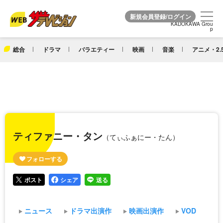
KADOKAWA Grou
KADOKAWA Grou
p
p
総合
ドラマ
バラエティー
映画
音楽
アニメ・2.
ティファニー・タン
（てぃふぁにー・たん）
ポスト
シェア
送る
ニュース
ドラマ出演作
映画出演作
VOD