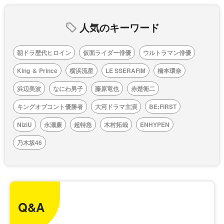
人気のキーワード
朝ドラ歴代ヒロイン
仮面ライダー俳優
ウルトラマン俳優
King ＆ Prince
横浜流星
LE SSERAFIM
橋本環奈
浜辺美波
なにわ男子
藤原竜也
赤楚衛二
キングオブコント優勝者
大河ドラマ主演
BE:FIRST
NiziU
永瀬廉
超特急
木村拓哉
ENHYPEN
乃木坂46
Q&A