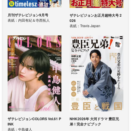
月刊ザテレビジョン9月号
ザテレビジョンお正月超特大号 2
表紙：内田有紀＆寺西拓人
026
表紙：Travis Japan
ザテレビジョンCOLORS Vol.61 P
NHK2026年 大河ドラマ 豊臣兄
INK
弟！完全ナビブック
表紙：中島健人