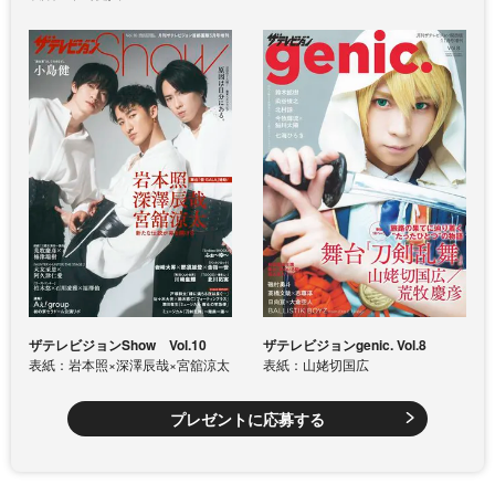
ザテレビジョンShow Vol.10
ザテレビジョンgenic. Vol.8
表紙：岩本照×深澤辰哉×宮舘涼太
表紙：山姥切国広
プレゼントに応募する