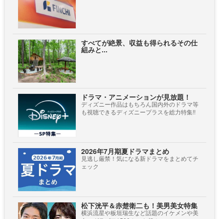
すべてが絶景、収益も得られるその仕
組みと...
ドラマ・アニメーションが見放題！
ディズニー作品はもちろん国内外のドラマ等
も視聴できるディズニープラスを総力特集!!
2026年7月期夏ドラマまとめ
見逃し厳禁！気になる新ドラマをまとめてチ
ェック
松下洸平＆赤楚衛二も！美男美女特集
横浜流星や板垣瑞生など話題のイケメンや美