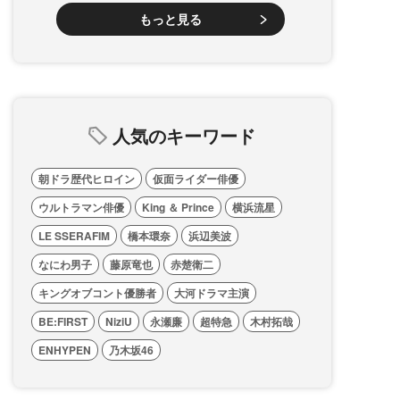
もっと見る
人気のキーワード
朝ドラ歴代ヒロイン
仮面ライダー俳優
ウルトラマン俳優
King ＆ Prince
横浜流星
LE SSERAFIM
橋本環奈
浜辺美波
なにわ男子
藤原竜也
赤楚衛二
キングオブコント優勝者
大河ドラマ主演
BE:FIRST
NiziU
永瀬廉
超特急
木村拓哉
ENHYPEN
乃木坂46