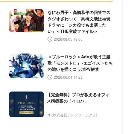
なにわ男子・高橋恭平の回答でス
タジオざわつく 高橋文哉は再現
ドラマに「シカ役でも出演した
い」＜THE突破ファイル＞
2026/08/05 18:00
＜ブルーロック＞Adoが歌う主題
歌「モンストロ」×エゴイストたち
の戦いを描くコラボPV解禁
2026/08/04 14:23
【完全無料】プロが教えるオフィ
ス構築案の「イロハ」
PR(株式会社アルファーテクノ)