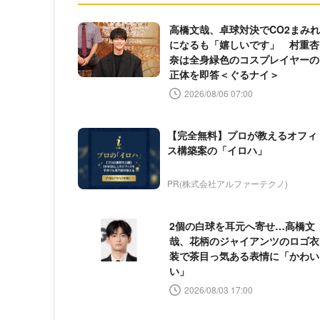
高橋文哉、卓球対決でCO2まみれ
になるも「嬉しいです」 村重杏
奈は全身緑色のコスプレイヤーの
正体を即答＜ぐるナイ＞
2026/08/06 07:00
【完全無料】プロが教えるオフィ
ス構築案の「イロハ」
PR(株式会社アルファーテクノ)
2個の白球を耳元へ寄せ…高橋文
哉、花柄のジャイアンツのロゴ衣
装で茶目っ気ある表情に「かわい
い」
2026/08/03 17:00