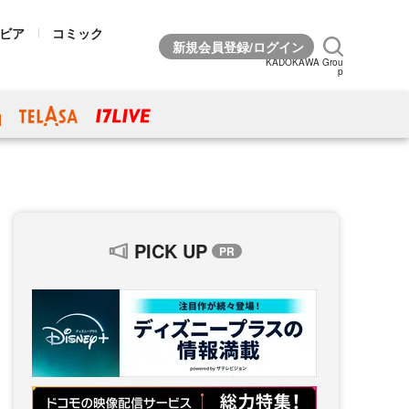
ビア
コミック
KADOKAWA Grou
p
PICK UP