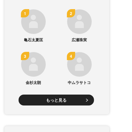
亀石太夏匡
広瀬珠実
金杉太朗
中ムラサトコ
もっと見る