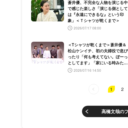
蒼井優、不完全な人物を演じる中
で感じた楽しさ「演じる側として
は『永遠にできるな』という印
象」＜Ｔシャツが乾くまで＞
2026/07/17 08:00
＜Tシャツが乾くまで＞蒼井優＆
松山ケンイチ、初の夫婦役で息ぴ
ったり「何も考えてない。ぼーっ
としてます」「家にいる時みたい
な感じ」
2026/07/16 14:50
1
2
高橋文哉の