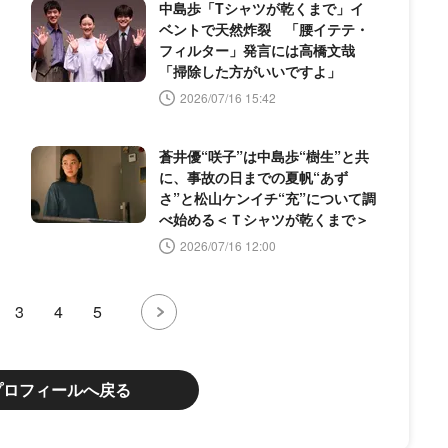
中島歩「Tシャツが乾くまで」イ
ベントで天然炸裂 「腰イテテ・
フィルター」発言には高橋文哉
「掃除した方がいいですよ」
2026/07/16 15:42
蒼井優“咲子”は中島歩“樹生”と共
に、事故の日までの夏帆“あず
さ”と松山ケンイチ“充”について調
べ始める＜Ｔシャツが乾くまで＞
2026/07/16 12:00
3
4
5
プロフィールへ戻る