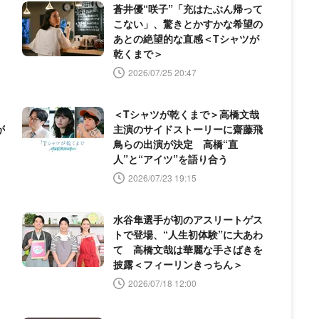
蒼井優“咲子”「充はたぶん帰って
こない」、驚きとかすかな希望の
あとの絶望的な直感＜Tシャツが
乾くまで＞
2026/07/25 20:47
＜Tシャツが乾くまで＞高橋文哉
が
主演のサイドストーリーに齋藤飛
鳥らの出演が決定 高橋“直
人”と“アイツ”を語り合う
2026/07/23 19:15
水谷隼選手が初のアスリートゲス
トで登場、“人生初体験”に大あわ
て 高橋文哉は華麗な手さばきを
披露＜フィーリンきっちん＞
2026/07/18 12:00