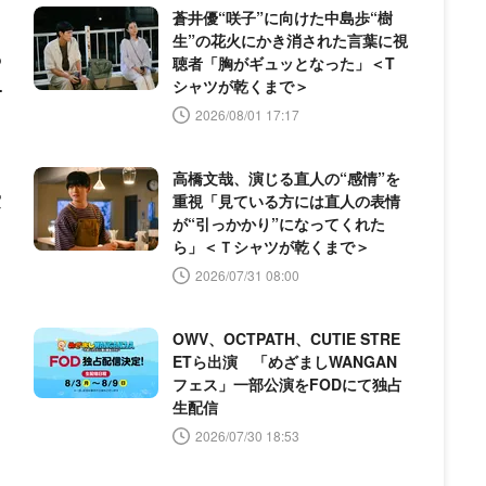
蒼井優“咲子”に向けた中島歩“樹
生”の花火にかき消された言葉に視
P
聴者「胸がギュッとなった」＜T
ビ
シャツが乾くまで＞
2026/08/01 17:17
高橋文哉、演じる直人の“感情”を
実
重視「見ている方には直人の表情
が“引っかかり”になってくれた
ら」＜Ｔシャツが乾くまで＞
2026/07/31 08:00
OWV、OCTPATH、CUTIE STRE
ETら出演 「めざましWANGAN
フェス」一部公演をFODにて独占
生配信
2026/07/30 18:53