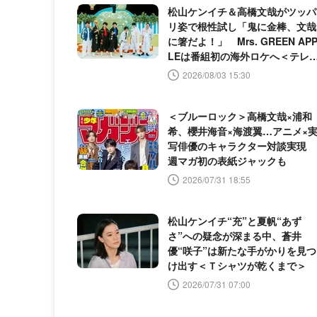
松山ケンイチ＆高橋文哉がツッパ
リ姿で根性試し「鬼に金棒、文哉
に箸だよ！」 Mrs. GREEN AP
LEは番組初の海外ロケへ＜テレ
×ミセス＞
2026/08/03 15:30
＜ブルーロック＞高橋文哉×浦和
希、櫻井海音×海渡翼…アニメ×
写俳優のキャラクター対談実現
週マガ初の表紙ジャックも
2026/07/31 18:55
松山ケンイチ“充”と夏帆“あず
さ”への疑念が深まる中、蒼井
優“咲子”は新たな手がかりを見つ
け出す＜Ｔシャツが乾くまで＞
2026/07/31 07:00