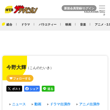
KADOKAWA Grou
KADOKAWA Grou
p
p
総合
ドラマ
バラエティー
映画
音楽
アニメ・2.
今野大輝
（こんのたいき）
ポスト
シェア
送る
ニュース
動画
ドラマ出演作
アニメ出演作