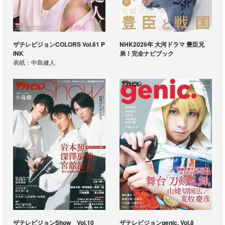
ザテレビジョンCOLORS Vol.61 P
NHK2026年 大河ドラマ 豊臣兄
INK
弟！完全ナビブック
表紙：中島健人
ザテレビジョンShow Vol.10
ザテレビジョンgenic. Vol.8