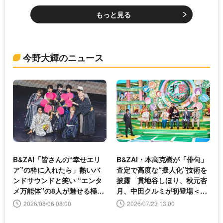
もっと見る
今野大輝のニュース
B&ZAI「皆さんの“幸せエリ
B&ZAI・本高克樹が「俳句」
ア”の枠に入れたら」熱いバ
査定で高度な“擬人化”技術を
ンドサウンドと笑い “エンタ
披露 貫地谷しほり、秋元杏
メ万能体”の8人が魅せる極上
月、中田クルミが初登場＜プ
の夏＜LIVE 2026 Summer B
レバト!!＞
2026/08/06 08:00
2026/07/23 13:00
eat＞