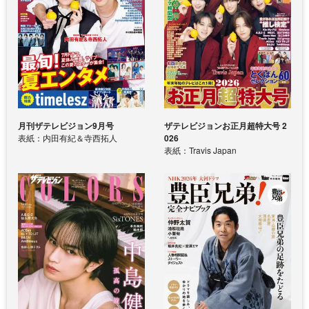
月刊ザテレビジョン9月号
ザテレビジョンお正月超特大号 2
表紙：内田有紀＆寺西拓人
026
表紙：Travis Japan