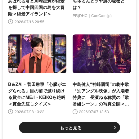
あばれる君と川崎星輝が絶景
ちゅるんとツヤ肌の秘密と
を探して中国四国の島を大冒
は？
険＜絶景アイランド＞
PR(DHC｜CanCam.jp)
2026/07/16 20:55
B＆ZAI・菅田琳寧「心臓がエ
中島健人“神崎麗司”の劇中歌
グられる」目の前で減り続け
「別アングル映像」が入場者
る賞金にME:I・KEIKOら絶叫
特典に 長濱ねる称賛の「歌
＜賞金先渡しクイズ＞
番組シーン」の写真公開＜ラ
ブ≠コメディ＞
2026/07/08 13:22
2026/07/07 13:53
もっと見る