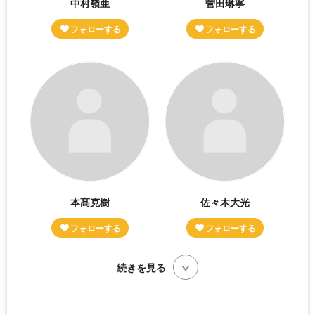
中村嶺亜
菅田琳寧
本髙克樹
佐々木大光
続きを見る