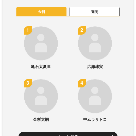
今日
週間
亀石太夏匡
広瀬珠実
金杉太朗
中ムラサトコ