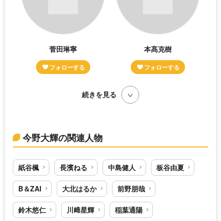
菅田琳寧
本髙克樹
続きを見る
今野大輝の関連人物
紙谷楓
長濱ねる
中島健人
板谷由夏
B＆ZAI
大北はるか
前野朋哉
鈴木悠仁
川﨑星輝
稲葉通陽