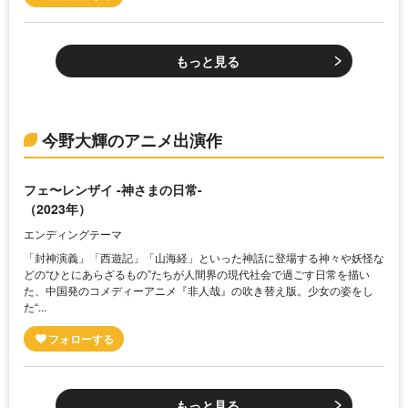
もっと見る
今野大輝のアニメ出演作
フェ〜レンザイ -神さまの日常-
（2023年）
エンディングテーマ
「封神演義」「西遊記」「山海経」といった神話に登場する神々や妖怪な
どの“ひとにあらざるもの”たちが人間界の現代社会で過ごす日常を描い
た、中国発のコメディーアニメ『非人哉』の吹き替え版。少女の姿をし
た“...
もっと見る