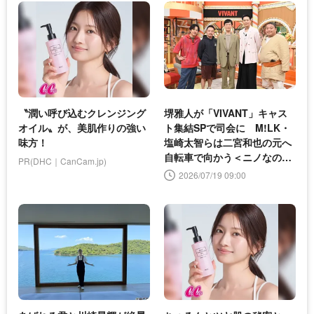
〝潤い呼び込むクレンジング
堺雅人が「VIVANT」キャス
オイル〟が、美肌作りの強い
ト集結SPで司会に M!LK・
味方！
塩崎太智らは二宮和也の元へ
自転車で向かう＜ニノなのに
PR(DHC｜CanCam.jp)
＞
2026/07/19 09:00