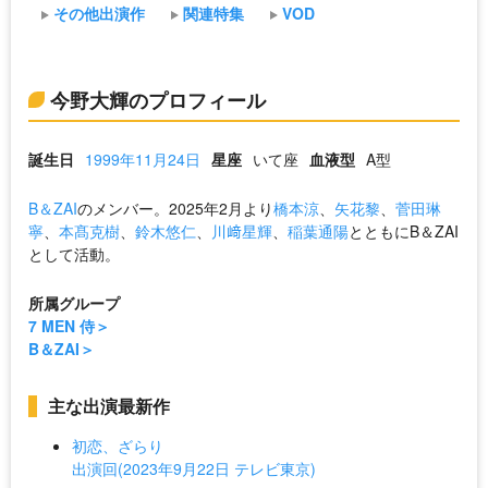
その他出演作
関連特集
VOD
今野大輝のプロフィール
誕生日
1999年11月24日
星座
いて座
血液型
A型
B＆ZAI
のメンバー。2025年2月より
橋本涼
、
矢花黎
、
菅田琳
寧
、
本髙克樹
、
鈴木悠仁
、
川﨑星輝
、
稲葉通陽
とともにB＆ZAI
として活動。
所属グループ
7 MEN 侍
B＆ZAI
主な出演最新作
初恋、ざらり
出演回(2023年9月22日 テレビ東京)