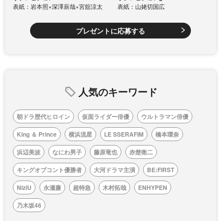
表紙：岩本照×深澤辰哉×宮舘涼太
表紙：山姥切国広
プレゼントに応募する
人気のキーワード
朝ドラ歴代ヒロイン
仮面ライダー俳優
ウルトラマン俳優
King ＆ Prince
横浜流星
LE SSERAFIM
橋本環奈
浜辺美波
なにわ男子
藤原竜也
赤楚衛二
キングオブコント優勝者
大河ドラマ主演
BE:FIRST
NiziU
永瀬廉
超特急
木村拓哉
ENHYPEN
乃木坂46