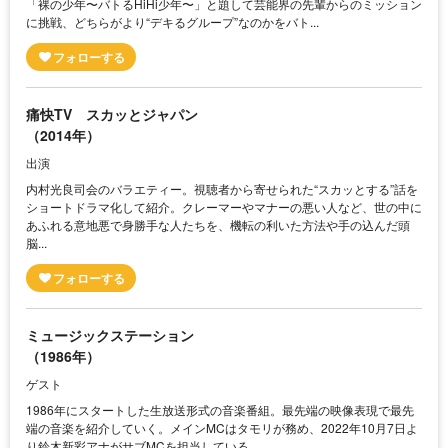
「裸の少年〜バトるHiHi少年〜」と題して芸能界の先輩からのミッション
に挑戦、どちらがより“デキるグループ”なのかをバト...
痛快TV スカッとジャパン
（2014年）
出演
内村光良司会のバラエティー。視聴者から寄せられた“スカッとする”話を
ショートドラマ化して紹介。クレーマーやマナーの悪い人など、世の中に
あふれる意地悪で身勝手な人たちを、機転の利いた方法や手の込んだ頭
脳...
ミュージックステーション
（1986年）
ゲスト
1986年にスタートした生放送形式の音楽番組。最先端の映像表現で最先
端の音楽を紹介していく。メインMCはタモリが務め、2022年10月7日よ
り鈴木新彩アナがサブMCを担当している。