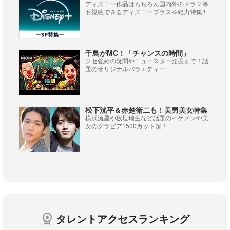
ディズニー作品はもちろん国内外のドラマ等
も視聴できるディズニープラスを総力特集!!
千鳥がMC！「チャンスの時間」
クセ強めの疑問やニュースター発掘まで！話
題のオリジナルバラエティー
松下洸平＆赤楚衛二も！美男美女特集
横浜流星や板垣瑞生など話題のイケメンや美
女のグラビア1500カット超！
タレントアクセスランキング