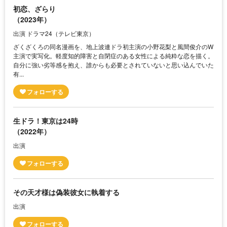
初恋、ざらり
（2023年）
出演 ドラマ24（テレビ東京）
ざくざくろの同名漫画を、地上波連ドラ初主演の小野花梨と風間俊介のW
主演で実写化。軽度知的障害と自閉症のある女性による純粋な恋を描く。
自分に強い劣等感を抱え、誰からも必要とされていないと思い込んでいた
有...
生ドラ！東京は24時
（2022年）
出演
その天才様は偽装彼女に執着する
出演