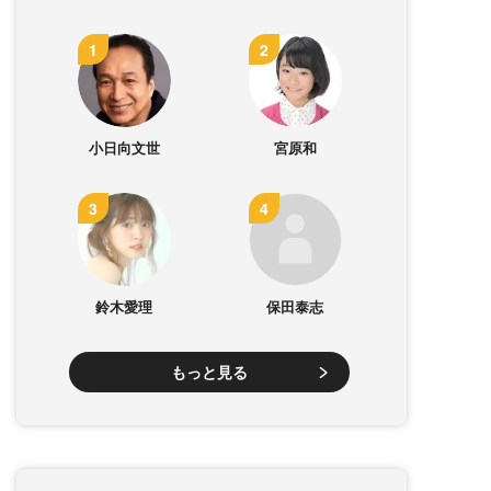
小日向文世
宮原和
鈴木愛理
保田泰志
もっと見る