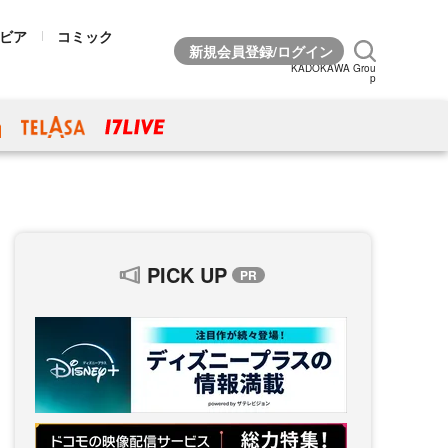
ビア
コミック
KADOKAWA Grou
p
PICK UP