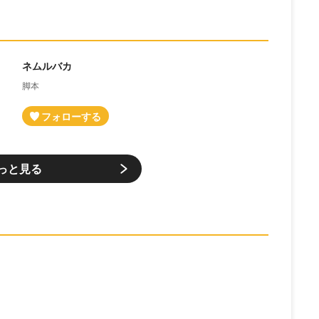
ネムルバカ
脚本
っと見る