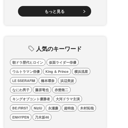
もっと見る
人気のキーワード
朝ドラ歴代ヒロイン
仮面ライダー俳優
ウルトラマン俳優
King ＆ Prince
横浜流星
LE SSERAFIM
橋本環奈
浜辺美波
なにわ男子
藤原竜也
赤楚衛二
キングオブコント優勝者
大河ドラマ主演
BE:FIRST
NiziU
永瀬廉
超特急
木村拓哉
ENHYPEN
乃木坂46