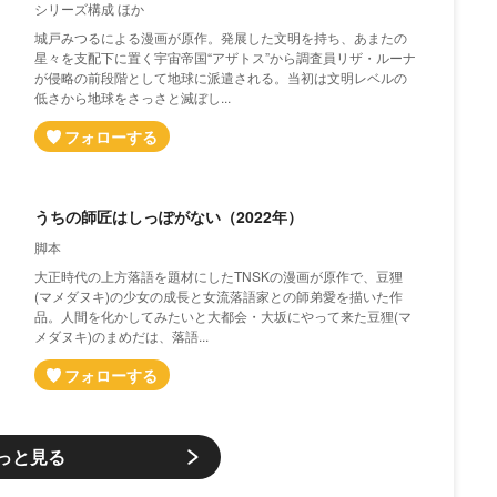
シリーズ構成 ほか
城戸みつるによる漫画が原作。発展した文明を持ち、あまたの
星々を支配下に置く宇宙帝国“アザトス”から調査員リザ・ルーナ
が侵略の前段階として地球に派遣される。当初は文明レベルの
低さから地球をさっさと滅ぼし...
うちの師匠はしっぽがない（2022年）
脚本
大正時代の上方落語を題材にしたTNSKの漫画が原作で、豆狸
(マメダヌキ)の少女の成長と女流落語家との師弟愛を描いた作
品。人間を化かしてみたいと大都会・大坂にやって来た豆狸(マ
メダヌキ)のまめだは、落語...
っと見る