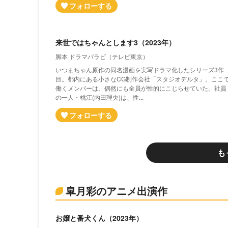
来世ではちゃんとします3（2023年）
脚本 ドラマパラビ（テレビ東京）
いつまちゃん原作の同名漫画を実写ドラマ化したシリーズ3作
目。都内にある小さなCG制作会社「スタジオデルタ」。ここ
働くメンバーは、偶然にも全員が性的にこじらせていた。社員
の一人・桃江(内田理央)は、性...
も
皐月彩のアニメ出演作
お嬢と番犬くん（2023年）