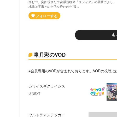
進む中、突如現れた宇宙浮遊物体「スフィア」の襲撃により、
地球は宇宙との交信を絶たれた“孤...
も
皐月彩のVOD
※会員専用のVODが含まれております。VODの視聴
カワイスギクライシス
U-NEXT
ウルトラマンデッカー