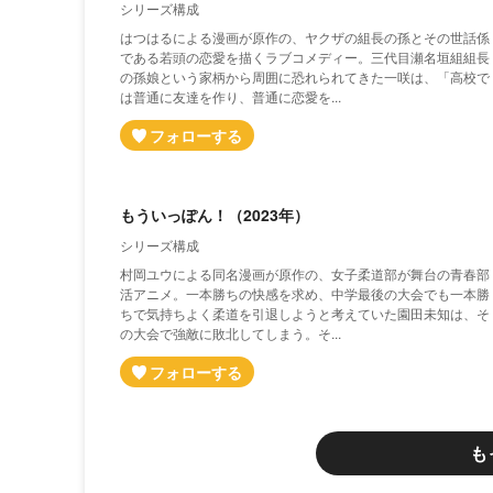
シリーズ構成
はつはるによる漫画が原作の、ヤクザの組長の孫とその世話係
である若頭の恋愛を描くラブコメディー。三代目瀬名垣組組長
の孫娘という家柄から周囲に恐れられてきた一咲は、「高校で
は普通に友達を作り、普通に恋愛を...
もういっぽん！（2023年）
シリーズ構成
村岡ユウによる同名漫画が原作の、女子柔道部が舞台の青春部
活アニメ。一本勝ちの快感を求め、中学最後の大会でも一本勝
ちで気持ちよく柔道を引退しようと考えていた園田未知は、そ
の大会で強敵に敗北してしまう。そ...
も