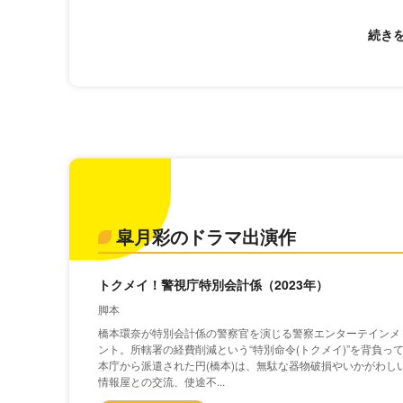
皐月彩のドラマ出演作
トクメイ！警視庁特別会計係（2023年）
脚本
橋本環奈が特別会計係の警察官を演じる警察エンターテインメ
ント。所轄署の経費削減という“特別命令(トクメイ)”を背負っ
本庁から派遣された円(橋本)は、無駄な器物破損やいかがわし
情報屋との交流、使途不...