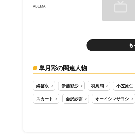
ABEMA
も
皐月彩の関連人物
綱啓永
伊藤彩沙
羽鳥潤
小笠原仁
スカート
会沢紗弥
オーイシマサヨシ