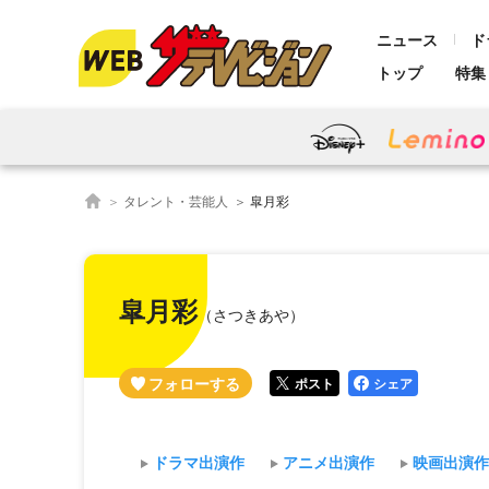
ニュース
ド
トップ
特集
タレント・芸能人
皐月彩
皐月彩
（さつきあや）
ポスト
シェア
ドラマ出演作
アニメ出演作
映画出演作