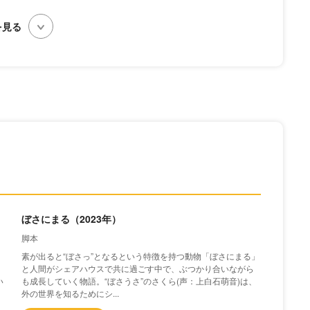
ぼさにまる（2023年）
脚本
素が出ると“ぼさっ”となるという特徴を持つ動物「ぼさにまる」
て
と人間がシェアハウスで共に過ごす中で、ぶつかり合いながら
い
も成長していく物語。“ぼさうさ”のさくら(声：上白石萌音)は、
外の世界を知るためにシ...