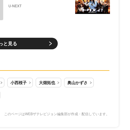
U-NEXT
っと見る
小西桜子
大畑拓也
奥山かずさ
このページはWEBザテレビジョン編集部が作成・配信しています。