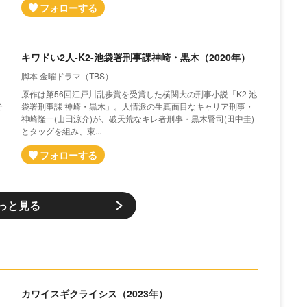
キワドい2人-K2-池袋署刑事課神崎・黒木（2020年）
脚本 金曜ドラマ（TBS）
原作は第56回江戸川乱歩賞を受賞した横関大の刑事小説「K2 池
で
袋署刑事課 神崎・黒木」。人情派の生真面目なキャリア刑事・
神崎隆一(山田涼介)が、破天荒なキレ者刑事・黒木賢司(田中圭)
とタッグを組み、東...
っと見る
カワイスギクライシス（2023年）