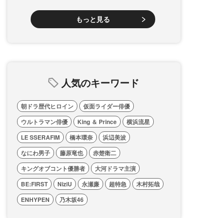
もっと見る
人気のキーワード
朝ドラ歴代ヒロイン
仮面ライダー俳優
ウルトラマン俳優
King ＆ Prince
横浜流星
LE SSERAFIM
橋本環奈
浜辺美波
なにわ男子
藤原竜也
赤楚衛二
キングオブコント優勝者
大河ドラマ主演
BE:FIRST
NiziU
永瀬廉
超特急
木村拓哉
ENHYPEN
乃木坂46