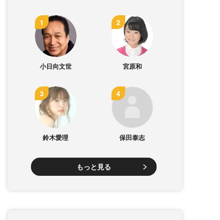
小日向文世
宮原和
鈴木愛理
保田泰志
もっと見る