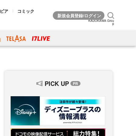
ビア
コミック
KADOKAWA Grou
p
PICK UP