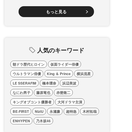
もっと見る
人気のキーワード
朝ドラ歴代ヒロイン
仮面ライダー俳優
ウルトラマン俳優
King ＆ Prince
横浜流星
LE SSERAFIM
橋本環奈
浜辺美波
なにわ男子
藤原竜也
赤楚衛二
キングオブコント優勝者
大河ドラマ主演
BE:FIRST
NiziU
永瀬廉
超特急
木村拓哉
ENHYPEN
乃木坂46