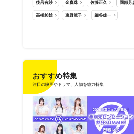
後呂有紗
金慶珠
佐藤正久
岡部芳
高橋杉雄
東野篤子
細谷雄一
おすすめ特集
注目の映画やドラマ、人物を総力特集