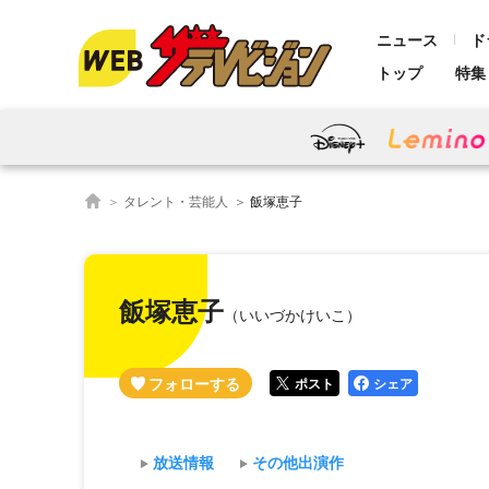
ニュース
ド
トップ
特集
タレント・芸能人
飯塚恵子
飯塚恵子
（いいづかけいこ）
ポスト
シェア
放送情報
その他出演作