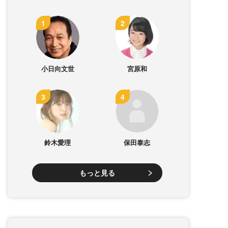
小日向文世
宮原和
鈴木愛理
保田泰志
もっと見る