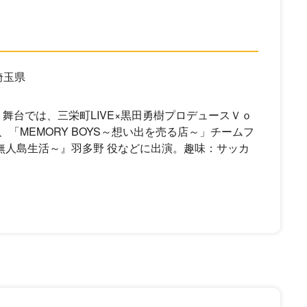
埼玉県
」。舞台では、三栄町LIVE×黒田勇樹プロデュースＶｏ
「MEMORY BOYS～想い出を売る店～」チームフ
然の無人島生活～』羽多野 役などに出演。趣味：サッカ