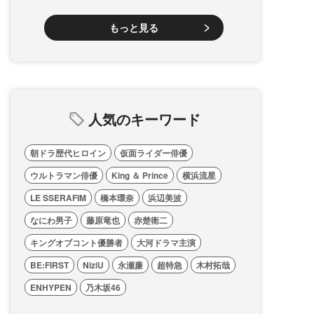
もっと見る
人気のキーワード
朝ドラ歴代ヒロイン
仮面ライダー俳優
ウルトラマン俳優
King ＆ Prince
横浜流星
LE SSERAFIM
橋本環奈
浜辺美波
なにわ男子
藤原竜也
赤楚衛二
キングオブコント優勝者
大河ドラマ主演
BE:FIRST
NiziU
永瀬廉
超特急
木村拓哉
ENHYPEN
乃木坂46