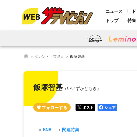
ニュース
ド
トップ
特集
タレント・芸能人
飯塚智基
飯塚智基
（いいずかともき）
ポスト
シェア
SNS
関連特集