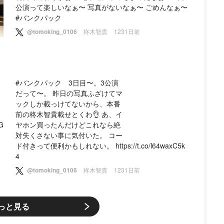
公演って楽しいなぁ〜 写真がないなぁ〜 ごめんなぁ〜
#バンクパック
@tomoking_0106
柊木智貴
1231日前
、
#バンクパック 3日目〜。3公演
た
だって〜。 昨日の写真ふざけてマ
ックしか載っけてないから、本番
前の柊木智貴載せとくわ👌 あ、イ
G
ヤホン買ったんだけどこれなら絶
対失くさない事に気付いた。 コー
ド付きって便利かもしれない。 https://t.co/l64waxC5k
4
@tomoking_0106
柊木智貴
1231日前
っと見る