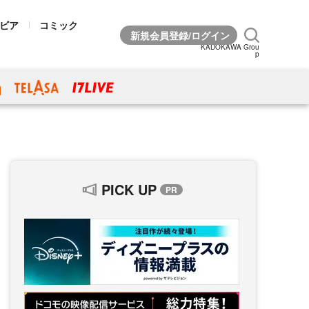
ビア
コミック
KADOKAWA Grou
p
PICK UP