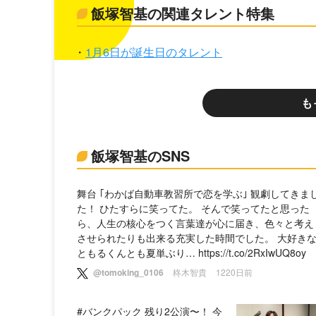
飯塚智基の関連タレント特集
1月6日が誕生日のタレント
も
飯塚智基のSNS
舞台 ｢わかば自動車教習所で恋を学ぶ｣ 観劇してきま
た！ ひたすらに笑ってた。 そんで笑ってたと思った
ら、人生の核心をつく言葉達が心に届き、色々と考え
させられたりも出来る充実した時間でした。 大好き
ともるくんとも夏単ぶり… https://t.co/2RxIwUQ8oy
@tomoking_0106
柊木智貴
1220日前
#バンクパック 残り2公演〜！ 今