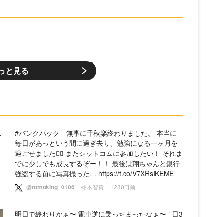
っと見る
し
#バンクパック 無事に千秋楽終わりました。 本当に
毎日があっという間に過ぎ去り、勉強になる一ヶ月を
過ごせました🙆‍♂️ またシットコムに参加したい！ それま
な
でに少しでも成長するぞー！！ 最後は翔ちゃんと銀行
強盗する前に写真撮った… https://t.co/V7XRsIKEME
@tomoking_0106
柊木智貴
1230日前
明日で終わりかぁ〜 電車逆に乗っちまったなぁ〜 1日3