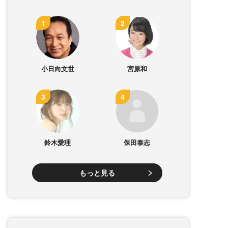
小日向文世
宮原和
鈴木愛理
保田泰志
もっと見る