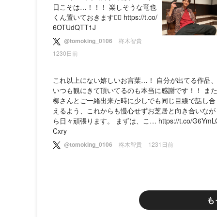
日こそは…！！！ 楽しそうな竜也
くん置いておきます🙆‍♂️ https://t.co/
6OTUdQTT1J
@tomoking_0106
柊木智貴
1230日前
これ以上にない嬉しいお言葉…！ 自分が出てる作品
いつも観にきて頂いてるのも本当に感謝です！！ ま
柳さんとご一緒出来た時に少しでも同じ目線で話し合
えるよう、これからも慢心せずお芝居と向き合いなが
ら日々頑張ります。 まずは、こ… https://t.co/G6YmL
Cxry
@tomoking_0106
柊木智貴
1231日前
も