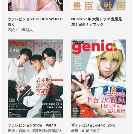
ザテレビジョンCOLORS Vol.61 P
NHK2026年 大河ドラマ 豊臣兄
INK
弟！完全ナビブック
表紙：中島健人
ザテレビジョンShow Vol.10
ザテレビジョンgenic. Vol.8
表紙：岩本照×深澤辰哉×宮舘涼太
表紙：山姥切国広