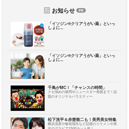
お知らせ
「イソジン®クリアうがい薬」といっ
しょに...
「イソジン®クリアうがい薬」といっ
しょに...
千鳥がMC！「チャンスの時間」
クセ強めの疑問やニュースター発掘まで！話
題のオリジナルバラエティー
松下洸平＆赤楚衛二も！美男美女特集
横浜流星や板垣瑞生など話題のイケメンや美
女のグラビア1500カット超！