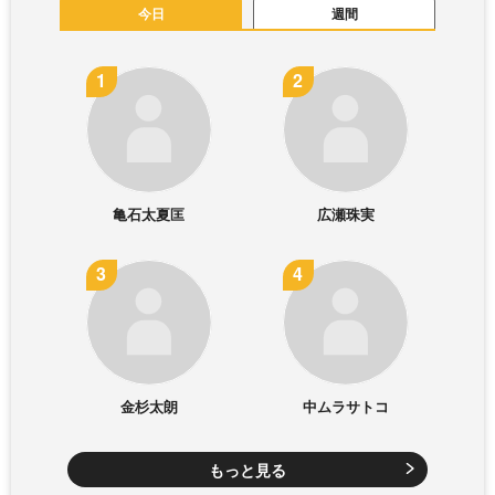
今日
週間
亀石太夏匡
広瀬珠実
金杉太朗
中ムラサトコ
もっと見る