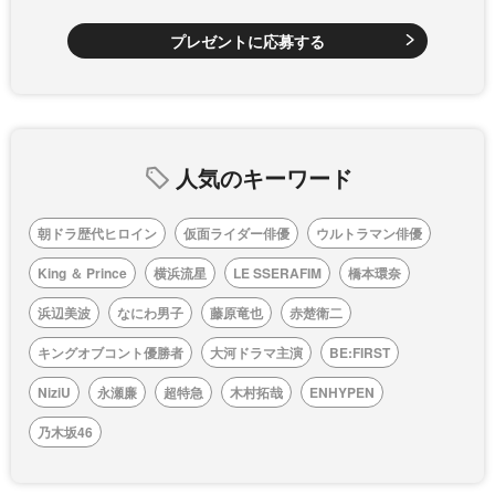
プレゼントに応募する
人気のキーワード
朝ドラ歴代ヒロイン
仮面ライダー俳優
ウルトラマン俳優
King ＆ Prince
横浜流星
LE SSERAFIM
橋本環奈
浜辺美波
なにわ男子
藤原竜也
赤楚衛二
キングオブコント優勝者
大河ドラマ主演
BE:FIRST
NiziU
永瀬廉
超特急
木村拓哉
ENHYPEN
乃木坂46