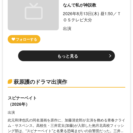
なんで私が神説教
2026年8月13日(木) 昼1:50／Ｔ
ＯＳテレビ大分
出演
もっと見る
萩原護のドラマ出演作
スピナーベイト
（2026年）
出演
此元和津也氏の同名漫画を原作に、加藤清史郎が主演を務める青春クライ
ム・サスペンス。高校生・三井宏太(加藤)が入部した抱月北高校フィッシ
ング部は、“スピナーベイト”と名乗る恐喝まがいの自警団だった。三井...