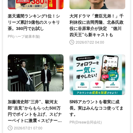
楽天週間ランキング1位！シ
大河ドラマ「豊臣兄弟！」千
リーズ累計3億包のスッキリ
利休役に吉岡秀隆、北条氏政
茶。380円でお試し
役に谷原章介が決定 “徳川
四天王”ら新キャストも
PR(ハーブ健康本舗)
2026/07/22 04:00
加藤清史郎“三井”、駿河太
SNSアカウントを着実に成
郎“吉見”からもらった500万
長。実はみんなココ使ってま
円でポイントを上げ、スピナ
す。
ーベイトに激震＜スピナーベ
PR(Dreaw合同会社)
イト＞
2026/07/21 07:00