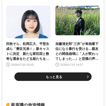
田牧そら、松岡広大、平埜生
加藤清史郎“三井”が単独最下
成ら「豊臣兄弟！」新キャス
位になり暴行を受ける…親友
トに決定 新たな家臣団と数
との関係崩壊に「人が変わっ
奇な運命をたどる姫たちを一
てしまった…」と悲痛の声＜
挙公開
スピナーベイト＞
2026/07/20 04:00
2026/07/15 19:07
もっと見る
萩原護の放送情報