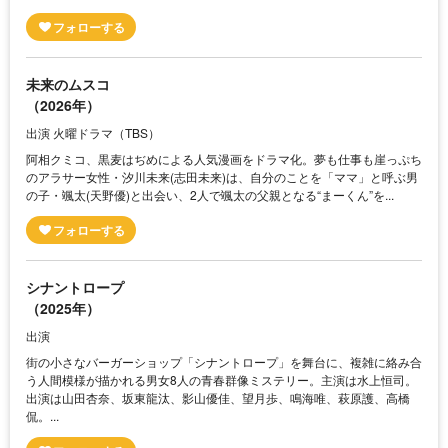
未来のムスコ
（2026年）
出演 火曜ドラマ（TBS）
阿相クミコ、黒麦はぢめによる人気漫画をドラマ化。夢も仕事も崖っぷち
のアラサー女性・汐川未来(志田未来)は、自分のことを「ママ」と呼ぶ男
の子・颯太(天野優)と出会い、2人で颯太の父親となる“まーくん”を...
シナントロープ
（2025年）
出演
街の小さなバーガーショップ「シナントロープ」を舞台に、複雑に絡み合
う人間模様が描かれる男女8人の青春群像ミステリー。主演は水上恒司。
出演は山田杏奈、坂東龍汰、影山優佳、望月歩、鳴海唯、萩原護、高橋
侃。...