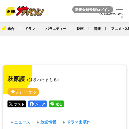
KADOKAWA Grou
KADOKAWA Grou
p
p
総合
ドラマ
バラエティー
映画
音楽
アニメ・2.
萩原護
（はぎわらまもる）
ポスト
シェア
送る
ニュース
放送情報
ドラマ出演作