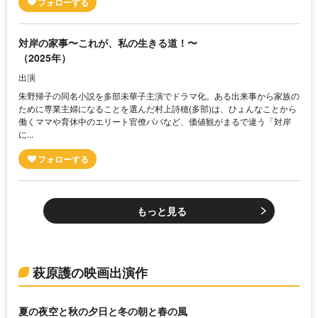
対岸の家事〜これが、私の生きる道！〜
（2025年）
出演
朱野帰子の同名小説を多部未華子主演でドラマ化。ある出来事から家族の
ために専業主婦になることを選んだ村上詩穂(多部)は、ひょんなことから
働くママや育休中のエリート官僚パパなど、価値観がまるで違う「対岸
に...
もっと見る
萩原護の映画出演作
夏の夜空と秋の夕日と冬の朝と春の風