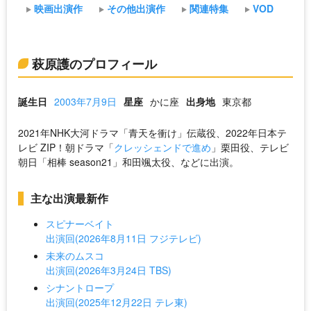
映画出演作
その他出演作
関連特集
VOD
萩原護のプロフィール
誕生日
2003年7月9日
星座
かに座
出身地
東京都
2021年NHK大河ドラマ「青天を衝け」伝蔵役、2022年日本テ
レビ ZIP！朝ドラマ「
クレッシェンドで進め
」栗田役、テレビ
朝日「相棒 season21」和田颯太役、などに出演。
主な出演最新作
スピナーベイト
出演回(2026年8月11日 フジテレビ)
未来のムスコ
出演回(2026年3月24日 TBS)
シナントロープ
出演回(2025年12月22日 テレ東)