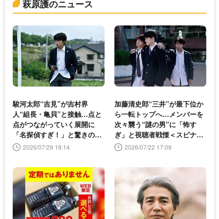
萩原護のニュース
駿河太郎“吉見”が吉村界
加藤清史郎“三井”が最下位か
人“組長・亀貝”と接触…点と
ら一転トップへ…メンバーを
点がつながっていく展開に
次々襲う“謎の男”に「怖す
「名探偵すぎ！」と驚きの声
ぎ」と視聴者戦慄＜スピナー
＜スピナーベイト＞
ベイト＞
2026/07/29 18:14
2026/07/22 17:09