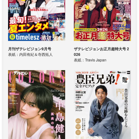
月刊ザテレビジョン9月号
ザテレビジョンお正月超特大号 2
表紙：内田有紀＆寺西拓人
026
表紙：Travis Japan