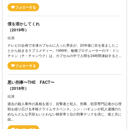
僕を溶かしてくれ
（2019年）
出演
テレビの企画で冷凍カプセルに入った男女が、20年後に目を覚ましたこ
とから始まるラブコメディー。1999年、敏腕プロデューサーのマ・ドン
チャン（チ・チャンウク）は、カプセルの中で人間を24時間凍結すると...
悪い刑事〜THE FACT〜
（2018年）
出演
過去の殺人事件の真相を巡り、目撃者と犯人、刑事、犯罪専門記者が心理
戦を繰り広げる本格クライムサスペンス。シン・ハギュンが犯人逮捕のた
めならどんな手段もいとわない検挙率１位の刑事テソクを演じ、彼と共に
凶...