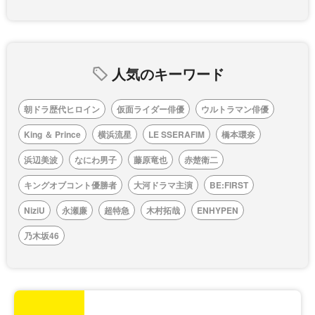
人気のキーワード
朝ドラ歴代ヒロイン
仮面ライダー俳優
ウルトラマン俳優
King ＆ Prince
横浜流星
LE SSERAFIM
橋本環奈
浜辺美波
なにわ男子
藤原竜也
赤楚衛二
キングオブコント優勝者
大河ドラマ主演
BE:FIRST
NiziU
永瀬廉
超特急
木村拓哉
ENHYPEN
乃木坂46