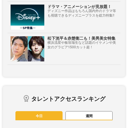
ドラマ・アニメーションが見放題！
ディズニー作品はもちろん国内外のドラマ等
も視聴できるディズニープラスを総力特集!!
松下洸平＆赤楚衛二も！美男美女特集
横浜流星や板垣瑞生など話題のイケメンや美
女のグラビア1500カット超！
タレントアクセスランキング
今日
週間