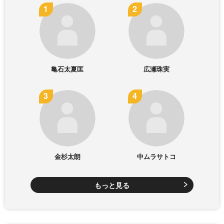
亀石太夏匡
広瀬珠実
金杉太朗
中ムラサトコ
もっと見る