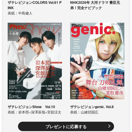
ザテレビジョンCOLORS Vol.61 P
NHK2026年 大河ドラマ 豊臣兄
INK
弟！完全ナビブック
表紙：中島健人
ザテレビジョンShow Vol.10
ザテレビジョンgenic. Vol.8
表紙：岩本照×深澤辰哉×宮舘涼太
表紙：山姥切国広
プレゼントに応募する