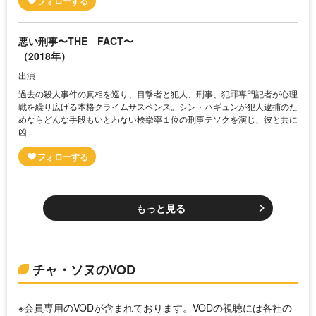
悪い刑事〜THE FACT〜
（2018年）
出演
過去の殺人事件の真相を巡り、目撃者と犯人、刑事、犯罪専門記者が心理
戦を繰り広げる本格クライムサスペンス。シン・ハギュンが犯人逮捕のた
めならどんな手段もいとわない検挙率１位の刑事テソクを演じ、彼と共に
凶...
もっと見る
チャ・ソヌのVOD
※会員専用のVODが含まれております。VODの視聴には各社の