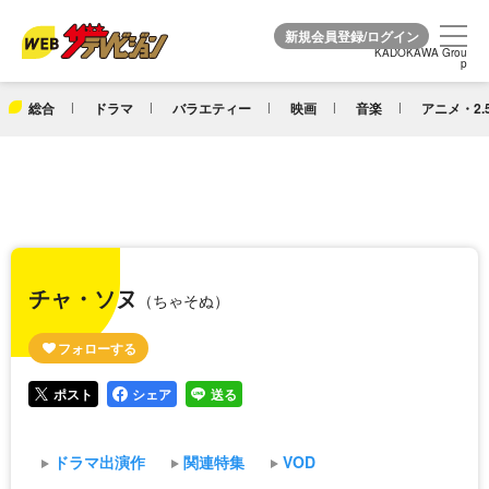
KADOKAWA Grou
KADOKAWA Grou
p
p
総合
ドラマ
バラエティー
映画
音楽
アニメ・2.
チャ・ソヌ
（ちゃそぬ）
ポスト
シェア
送る
ドラマ出演作
関連特集
VOD