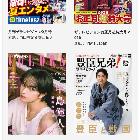
月刊ザテレビジョン9月号
ザテレビジョンお正月超特大号 2
表紙：内田有紀＆寺西拓人
026
表紙：Travis Japan