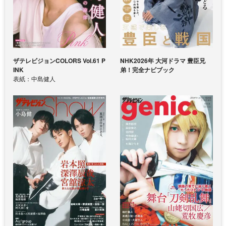
ザテレビジョンCOLORS Vol.61 P
NHK2026年 大河ドラマ 豊臣兄
INK
弟！完全ナビブック
表紙：中島健人