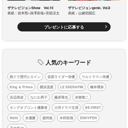
ザテレビジョンShow Vol.10
ザテレビジョンgenic. Vol.8
表紙：岩本照×深澤辰哉×宮舘涼太
表紙：山姥切国広
プレゼントに応募する
人気のキーワード
朝ドラ歴代ヒロイン
仮面ライダー俳優
ウルトラマン俳優
King ＆ Prince
横浜流星
LE SSERAFIM
橋本環奈
浜辺美波
なにわ男子
藤原竜也
赤楚衛二
キングオブコント優勝者
大河ドラマ主演
BE:FIRST
NiziU
永瀬廉
超特急
木村拓哉
ENHYPEN
乃木坂46