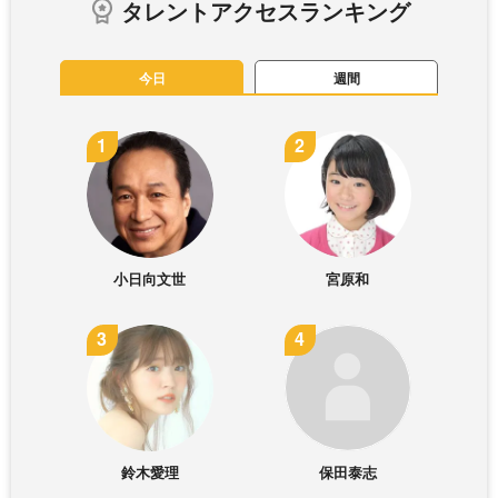
タレントアクセスランキング
今日
週間
小日向文世
宮原和
鈴木愛理
保田泰志