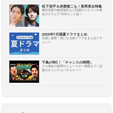
松下洸平＆赤楚衛二も！美男美女特集
横浜流星や板垣瑞生など話題のイケメンや美
女のグラビア1500カット超！
2026年7月期夏ドラマまとめ
見逃し厳禁！気になる新ドラマをまとめてチ
ェック
千鳥がMC！「チャンスの時間」
クセ強めの疑問やニュースター発掘まで！話
題のオリジナルバラエティー