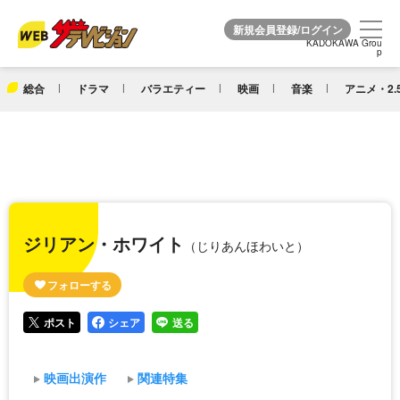
KADOKAWA Grou
KADOKAWA Grou
p
p
総合
ドラマ
バラエティー
映画
音楽
アニメ・2.
ジリアン・ホワイト
（じりあんほわいと）
ポスト
シェア
送る
映画出演作
関連特集