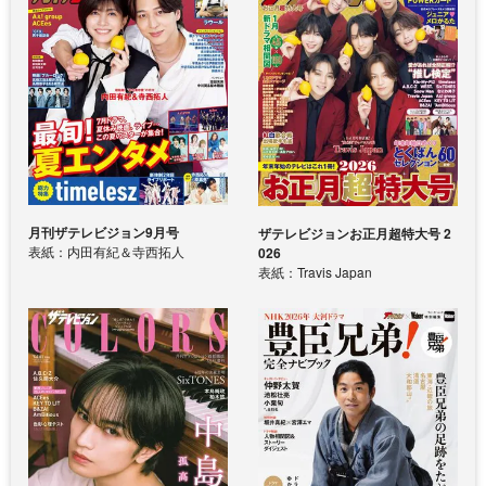
月刊ザテレビジョン9月号
ザテレビジョンお正月超特大号 2
表紙：内田有紀＆寺西拓人
026
表紙：Travis Japan