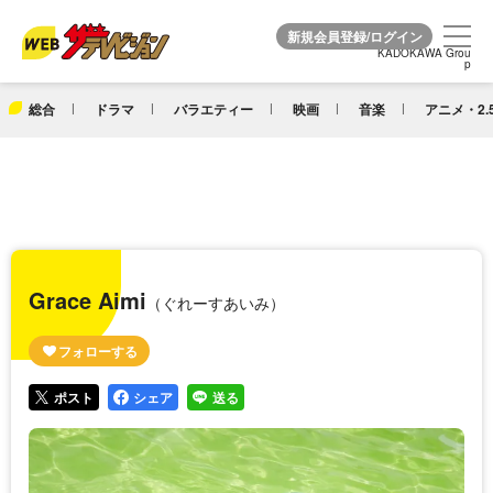
KADOKAWA Grou
KADOKAWA Grou
p
p
総合
ドラマ
バラエティー
映画
音楽
アニメ・2.
Grace Aimi
（ぐれーすあいみ）
ポスト
シェア
送る