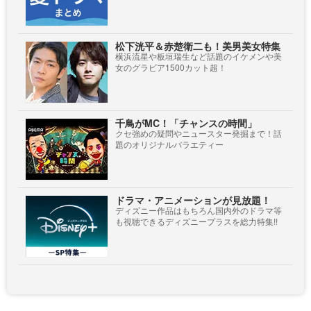
松下洸平＆赤楚衛二も！美男美女特集
横浜流星や板垣瑞生など話題のイケメンや美
女のグラビア1500カット超！
千鳥がMC！「チャンスの時間」
クセ強めの疑問やニュースター発掘まで！話
題のオリジナルバラエティー
ドラマ・アニメーションが見放題！
ディズニー作品はもちろん国内外のドラマ等
も視聴できるディズニープラスを総力特集!!