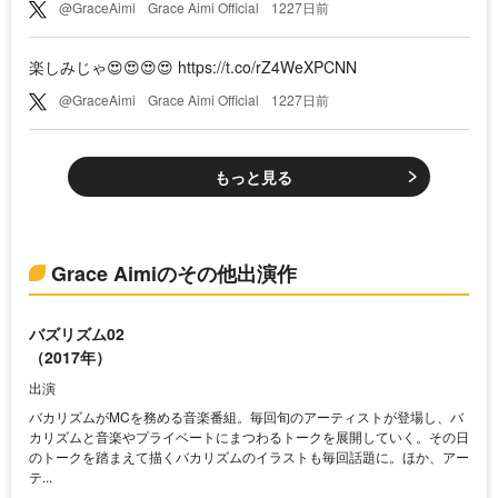
@GraceAimi
Grace Aimi Official
1227日前
楽しみじゃ😍😍😍😍 https://t.co/rZ4WeXPCNN
@GraceAimi
Grace Aimi Official
1227日前
もっと見る
Grace Aimiのその他出演作
バズリズム02
（2017年）
出演
バカリズムがMCを務める音楽番組。毎回旬のアーティストが登場し、バ
カリズムと音楽やプライベートにまつわるトークを展開していく。その日
のトークを踏まえて描くバカリズムのイラストも毎回話題に。ほか、アー
テ...