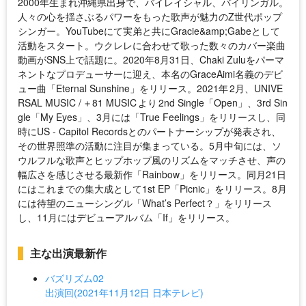
2000年生まれ沖縄県出身で、バイレイシャル、バイリンガル。
人々の心を揺さぶるパワーをもった歌声が魅力のZ世代ポップ
シンガー。YouTubeにて実弟と共にGracie&amp;Gabeとして
活動をスタート。ウクレレに合わせて歌った数々のカバー楽曲
動画がSNS上で話題に。2020年8月31日、Chaki Zuluをパーマ
ネントなプロデューサーに迎え、本名のGraceAimi名義のデビ
ュー曲「Eternal Sunshine」をリリース。2021年 2月、UNIVE
RSAL MUSIC / ＋81 MUSIC より 2nd Single「Open」、3rd Sin
gle「My Eyes」、3月には「True Feelings」をリリースし、同
時にUS - Capitol Recordsとのパートナーシップが発表され、
その世界照準の活動に注目が集まっている。5月中旬には、ソ
ウルフルな歌声とヒップホップ風のリズムをマッチさせ、声の
幅広さを感じさせる最新作「Rainbow」をリリース。同月21日
にはこれまでの集大成として1st EP「Picnic」をリリース。8月
には待望のニューシングル「What’s Perfect？」をリリース
し、11月にはデビューアルバム「If」をリリース。
主な出演最新作
バズリズム02
出演回(2021年11月12日 日本テレビ)