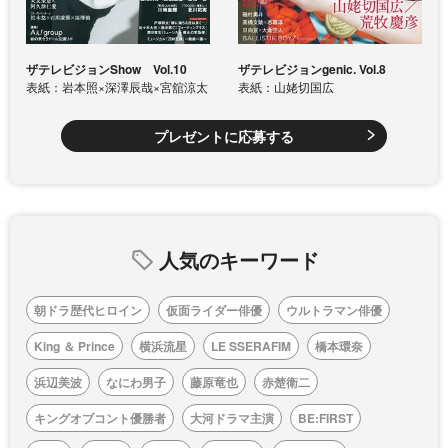
ザテレビジョンShow Vol.10
ザテレビジョンgenic. Vol.8
表紙：岩本照×深澤辰哉×宮舘涼太
表紙：山姥切国広
プレゼントに応募する
人気のキーワード
朝ドラ歴代ヒロイン
仮面ライダー俳優
ウルトラマン俳優
King ＆ Prince
横浜流星
LE SSERAFIM
橋本環奈
浜辺美波
なにわ男子
藤原竜也
赤楚衛二
キングオブコント優勝者
大河ドラマ主演
BE:FIRST