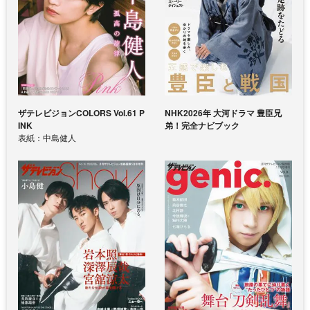
ザテレビジョンCOLORS Vol.61 P
NHK2026年 大河ドラマ 豊臣兄
INK
弟！完全ナビブック
表紙：中島健人