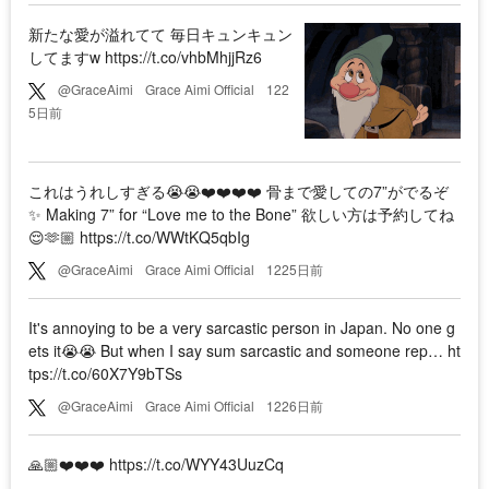
新たな愛が溢れてて 毎日キュンキュン
してますw https://t.co/vhbMhjjRz6
@GraceAimi
Grace Aimi Official
122
5日前
これはうれしすぎる😭😭❤️❤️❤️❤️ 骨まで愛しての7”がでるぞ
✨ Making 7” for “Love me to the Bone” 欲しい方は予約してね
😌🫶🏼 https://t.co/WWtKQ5qbIg
@GraceAimi
Grace Aimi Official
1225日前
It's annoying to be a very sarcastic person in Japan. No one g
ets it😭😭 But when I say sum sarcastic and someone rep… ht
tps://t.co/60X7Y9bTSs
@GraceAimi
Grace Aimi Official
1226日前
🙏🏼❤️❤️❤️ https://t.co/WYY43UuzCq