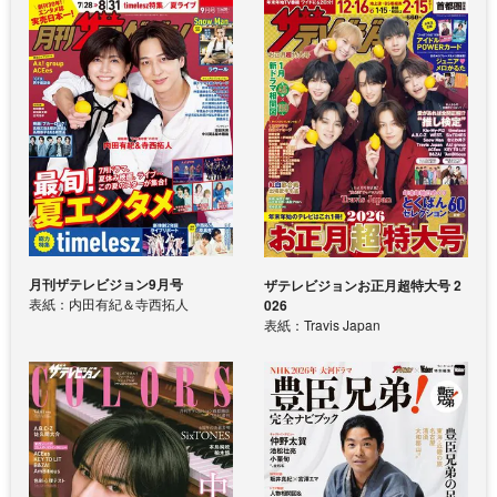
月刊ザテレビジョン9月号
ザテレビジョンお正月超特大号 2
表紙：内田有紀＆寺西拓人
026
表紙：Travis Japan